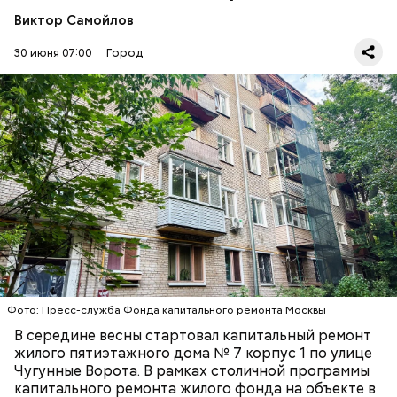
Виктор Самойлов
Пятиэтажный жилой дом был построен в 1961 году
30 июня 07:00
Город
по типовому проекту. Фасады лаконичны по
архитектуре. По периметру здания расположены
венчающий карниз и пояс из темно-красного
кирпича. Интересно отметить, что в этом доме жил
герой Советского Союза Чунтонов Николай
Григорьевич.
Фото: Пресс-служба Фонда капитального ремонта Москвы
На крыше здания специалисты усилят
В середине весны стартовал капитальный ремонт
стропильную систему и заменят обрешетку,
жилого пятиэтажного дома № 7 корпус 1 по улице
произведут работы по устройству температурно-
Чугунные Ворота. В рамках столичной программы
влажностного режима и ходового настила. Также в
капитального ремонта жилого фонда на объекте в
рамках капитального ремонта в доме обновят