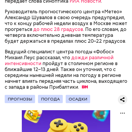
передает слова синоптика
РИА Новости
.
пространства» (АМПП).
Руководитель прогностического центра «Метео»
Александр Шувалов в свою очередь предупредил,
что к концу рабочей недели воздух в Москве может
прогреться
до плюс 28 градусов
. По его словам, до
четверга включительно дневная температура
будет держаться в пределах плюс 20–22 градусов.
Ведущий специалист центра погоды «Фобос»
Стенды позволяют мгновенно определять
Михаил Леус рассказал, что
дожди различной
скорость транспортного средства и выявлять
интенсивности
пройдут в столичном регионе в
электровелосипеды, характеристики которых
ближайшие 12–13 дней. Также он уточнил, что с
соответствуют параметрам мопедов и
середины нынешней недели на погоду в регионе
мотоциклов, разрешенных к управлению только
начнет влиять передняя часть циклона, выходящего
при наличии водительских прав категории «М».
с запада в районы
Прибалтики.
ПРОГНОЗЫ
ПОГОДА
ОСАДКИ