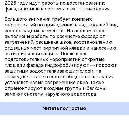
РАЙОН ВЫХИНО-ЖУЛЕБИНО
2026 году идут работы по восстановлению
систему электроснабжения.
КАПИТАЛЬНЫЙ РЕМОНТ
ЮГО-ВОСТОЧНЫЙ АДМИНИСТРАТИВНЫЙ ОКРУГ
фасада, крыши и системы электроснабжения.
(ЮВАО)
Большого внимания требует комплекс
мероприятий по приведению в надлежащий вид
всех фасадных элементов. На первом этапе
выполнены работы по расчистке фасада от
загрязнений, расшивке швов, восстановлению
отдельных мест кирпичной кладки и нанесению
антигрибковой защиты. После всех
подготовительных мероприятий открытые
площади фасада гидрофобизируют — покроют
защитным водоотталкивающим слоем. На
последнем этапе в местах общего пользования
установят новые современные окна. Также
отремонтируют входные группы и балконы,
заменят систему наружного водостока.
Читать полностью