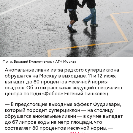
мэра Максим Ликсутов.
В ходе рейда инспекторы ГИБДД останавливают
курьеров, проверяют у них документы. Затем
сотрудники МАДИ сверяют корректность данных
курьера в системе АИС «Таксомотор» и наличие у
него открытой смены в системе КИС «АРТ» (без
этого доставщик не имеет права работать).
Специалисты лаборатории ГБУ «МосТрансПроект»
ставят электровелосипед на высокоточный
Фото: Василий Кузьмиченок / АГН Москва
измерительный стенд для определения его
максимальной скорости.
Аномальные ливни из-за редкого суперциклона
обрушатся на Москву в выходные, 11 и 12 июля,
выпадет до 80 процентов месячной нормы
осадков. Об этом рассказал ведущий специалист
центра погоды «Фобос» Евгений Тишковец.
Проверки курьеров проводит столичный
Департамент транспорта и развития дорожно-
— В предстоящие выходные эффект Фудзивары,
Можно ли запретить курьерам на
Сезон проката электросамокатов:
транспортной инфраструктуры, Московская
который породит суперциклон — на столицу
электровелосипедах ездить по
что нового ждет москвичей в 2026
административная дорожная инспекция (МАДИ),
обрушатся аномальные ливни — в сумме выпадет
пешеходным дорожкам
году
Госавтоинспекция, ГБУ «МосТрансПроект», Центр
до 67 литров воды на метр площади, что
организации дорожного движения (ЦОДД), ГКУ
составляет 80 процентов месячной нормы, —
«Администратор московского парковочного