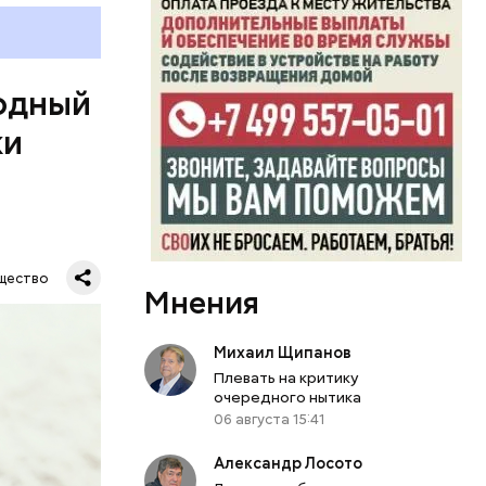
ы и
пока это
будут
одный
ки
дународный
т свою
щество
Мнения
бимое
ту
ачьи
Михаил Щипанов
Плевать на критику
очередного нытика
06 августа 15:41
Александр Лосото