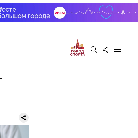
т
вом
самом деле
вшись с