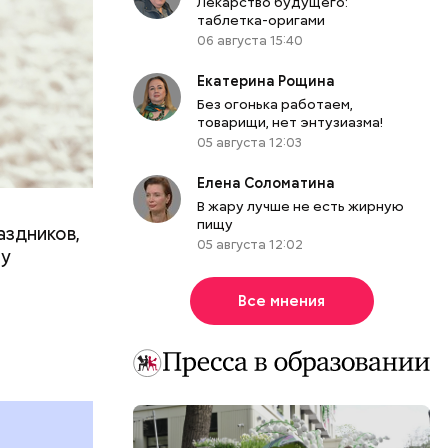
Лекарство будущего:
таблетка-оригами
06 августа 15:40
Екатерина Рощина
Без огонька работаем,
товарищи, нет энтузиазма!
05 августа 12:03
Елена Соломатина
В жару лучше не есть жирную
пищу
аздников,
05 августа 12:02
ту
Все мнения