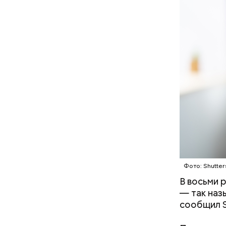
День возд
молодежны
устраиваю
отпраздно
близкому 
Фото: Shutter
В восьми 
— так наз
сообщил S