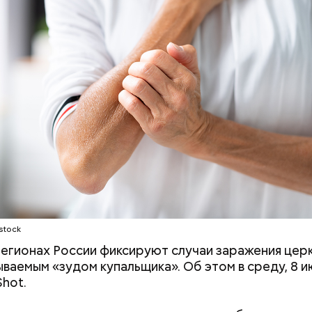
ушных поцелуев отмечается с 1983 года. В некото
х заведениях европейских стран в этот праздник
тся тематические вечеринки и флешмобы. Кроме 
вать эту дату можно, отправив воздушный поцел
человеку через социальные сети и мессенджеры.
stock
регионах России фиксируют случаи заражения це
ываемым «зудом купальщика». Об этом в среду, 8 и
hot.