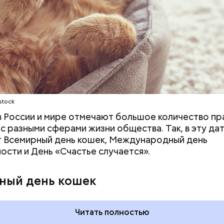
ародный день холостяка
stock
 в России и мире отмечают большое количество пр
 с разными сферами жизни общества. Так, в эту да
 Всемирный день кошек, Международный день
ости и День «Счастье случается».
ный день кошек
Читать полностью