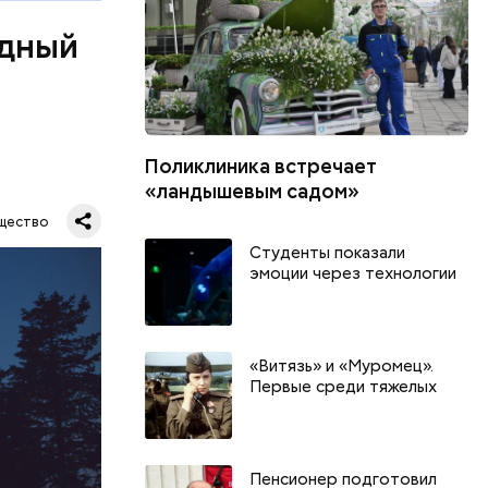
одный
Поликлиника встречает
«ландышевым садом»
Все
щество
род — в
Студенты показали
эмоции через технологии
«Витязь» и «Муромец».
Первые среди тяжелых
Пенсионер подготовил