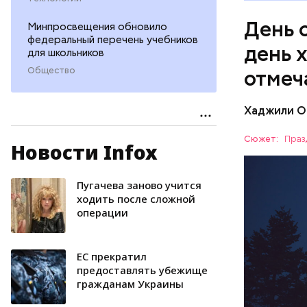
День 
Минпросвещения обновило
федеральный перечень учебников
день 
для школьников
Общество
отмеч
Хаджили О
День соби
Персеиды,
Сюжет:
Праз
Новости Infox
любители 
ЕДА
местность
невооруже
АСТРОНО
Пугачева заново учится
ходить после сложной
операции
ЕС прекратил
предоставлять убежище
гражданам Украины