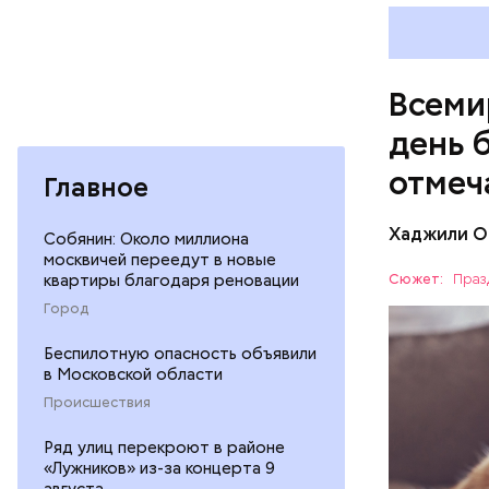
своими др
проводят 
возможно,
Всеми
холостяка
день 
отмеч
Главное
Хаджили О
Собянин: Около миллиона
Инициатор
москвичей переедут в новые
фонд Anim
квартиры благодаря реновации
Сюжет:
Праз
любовь и 
Город
ПРАЗДНИ
лакомство
открывают
ПСИХОЛО
Беспилотную опасность объявили
магазины 
в Московской области
Происшествия
Ряд улиц перекроют в районе
«Лужников» из-за концерта 9
августа