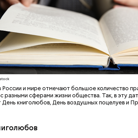
претендовать и
документы
ародный день бесконечности
stock
 в России и мире отмечают большое количество пр
 с разными сферами жизни общества. Так, в эту да
 День книголюбов, День воздушных поцелуев и П
ниголюбов
родный день холостяка все мужчины без пары вид