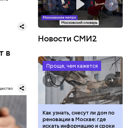
ий
осемь
8». В этот
Новости СМИ2
 и
ти.
т в
Проще, чем кажется
ра и
щество
ы.
ПА
ю
 100 тысяч
Как узнать, снесут ли дом по
дарства при
реновации в Москве: где
ии: кто может
искать информацию и сроки