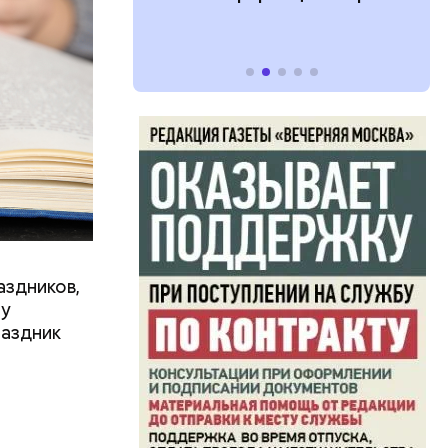
 какие нужны
аздников,
ту
раздник
ятся со