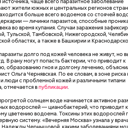
 источника, чаще всего паразитное заболевание
ают жители южных и центральных регионов страны
Счастье случается»
аходится больше всего водоемов со стоячей водо
еркарии — личинки паразитов, способные проник
века во время купания. Случаи заражения зафиксир
й, Тульской, Тамбовской, Нижегородской, Челяби
кой областях, а также в Башкирии и Краснодарско
паразиты долго под кожей человека не живут, но 
Разрыв в деньгах: как
Интернет помнит
д. В рану могут попасть бактерии, что приводит к
обстоят дела с гендерными
растет спрос на
ю, образованию гноя и долгому лечению, объясни
оздушных поцелуев
стереотипами на рынке
персональных д
ист Ольга Чернявская. По ее словам, в зоне риска
ны со сливками отмечается в США в честь вкусово
труда в России
Сети
 и люди с проблемной кожей и различными типами
 этой ягоды со сливками. В этот праздник люди ед
, отмечается в
публикации
.
лину со сливками, но и другие десерты на основе э
тов. Их можно купить в магазине или сделать
 прогретой солнцем воде начинается активное ра
ельно вместе со своими родными и близкими.
ных водорослей — цианобактерий, что приводит к
му цветению водоема. Токсины этих водорослей
нервную систему. «Вечерняя Москва» узнала у врач
 Надежды Чернышовой, какими заболеваниями м