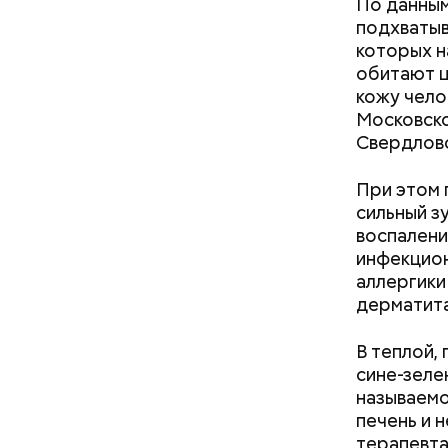
По данным
подхватыв
День «
которых н
обитают ц
кожу чело
Московско
Свердловс
При этом 
сильный зу
воспалени
День в
инфекцион
День мали
аллергики
сочетания
дерматита
только ма
ингредиен
В теплой,
самостоят
сине-зеле
называемо
печень и 
терапевта