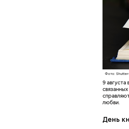
Междун
Фото: Shutter
9 августа
связанных
справляют
любви.
День к
В Междуна