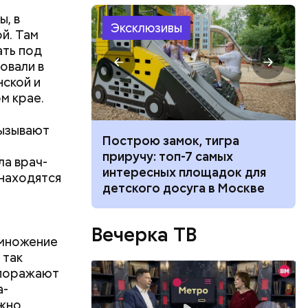
, в
Эксклюзивы
й. Там
ать под
овали в
нской и
м крае.
вызывают
 все: почему
Построю замок, тигра
 удаление
приручу: топ-7 самых
ла врач-
анных из
интересных площадок для
 находятся
го
детского досуга в Москве
ят не
тих двух
Вечерка ТВ
змножение
 так
 поражают
а-
ожно