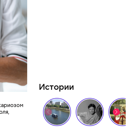
рых
того,
уй
Истории
ркариозом
юля,