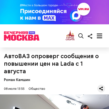
кабачок;
брынза;
растительное масло;
помидоры черри либо грунтовые.
АвтоВАЗ опроверг сообщения о
беременным, кормящим женщинам;
повышении цен на Lada с 1
людям с ослабленной иммунной системой;
августа
пожилым;
детям.
Роман Камшин
08 июля 13:55
Общество