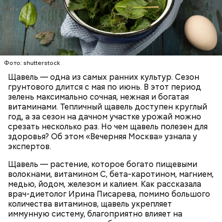
Опасность же щавеля состоит в том, что он
содержит большое количество щавелевой кислоты,
которая может способствовать образованию
Фото: shutterstock
камней в почках, объяснила диетолог.
Щавель — одна из самых ранних культур. Сезон
ЗДОРОВЬЕ
ВРАЧИ
РАСТЕНИЯ
грунтового длится с мая по июнь. В этот период
ПРОДУКТЫ
зелень максимально сочная, нежная и богатая
витаминами. Тепличный щавель доступен круглый
год, а за сезон на дачном участке урожай можно
срезать несколько раз. Но чем щавель полезен для
здоровья? Об этом «Вечерняя Москва» узнала у
экспертов.
Щавель — растение, которое богато пищевыми
волокнами, витамином С, бета-каротином, магнием,
медью, йодом, железом и калием. Как рассказала
врач-диетолог Ирина Писарева, помимо большого
количества витаминов, щавель укрепляет
иммунную систему, благоприятно влияет на