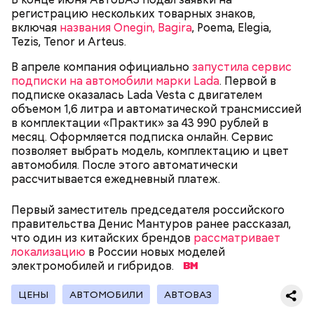
регистрацию нескольких товарных знаков,
включая
названия Onegin, Bagira
, Poema, Elegia,
— В дыне содержится много сахара, который
Tezis, Tenor и Arteus.
представлен фруктозой. С одной стороны — это
В апреле компания официально
запустила сервис
хорошо, потому что дает энергию. Но важно
подписки на автомобили марки Lada
. Первой в
помнить, что сладкими дынями не нужно сильно
подписке оказалась Lada Vesta с двигателем
увлекаться, так же как и арбузами, людям с
объемом 1,6 литра и автоматической трансмиссией
сахарным диабетом и лишним весом, —
в комплектации «Практик» за 43 990 рублей в
подчеркнула доктор.
месяц. Оформляется подписка онлайн. Сервис
позволяет выбрать модель, комплектацию и цвет
автомобиля. После этого автоматически
рассчитывается ежедневный платеж.
— Кабачки, порезанные кубиками, нужно легко
Первый заместитель председателя российского
обжарить на сковороде. К ним добавляются зелень
правительства Денис Мантуров ранее рассказал,
петрушки, чеснок, соль и оливковое масло.
что один из китайских брендов
рассматривает
Получается очень вкусно, — поделился рецептом
локализацию
в России новых моделей
Копылов.
электромобилей и гибридов.
ЦЕНЫ
АВТОМОБИЛИ
АВТОВАЗ
с сахарным диабетом;