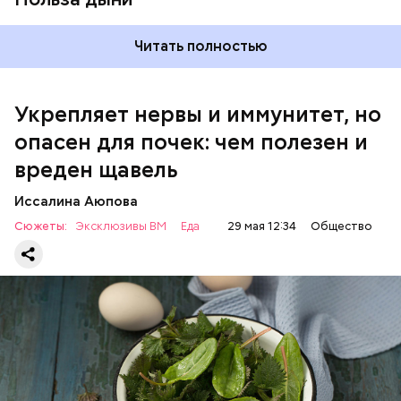
Читать полностью
Укрепляет нервы и иммунитет, но
опасен для почек: чем полезен и
— Если человек уже болеет мочекаменной
вреден щавель
болезнью, щавель ему не рекомендуется. При
артрите, гастрите, холецистите, синдроме
Иссалина Аюпова
раздраженного кишечника, язвах и панкреатите
Сюжеты:
Эксклюзивы ВМ
Еда
29 мая 12:34
Общество
продукт тоже лучше исключить из рациона, —
предупредила врач. — Он может привести к
повышению кислотности желудка и раздражать
слизистые оболочки.