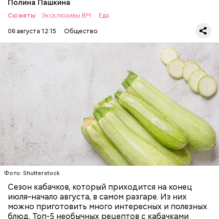
Полина Пашкина
Сюжеты:
Эксклюзивы ВМ
Еда
06 августа 12:15
Общество
Ингредиенты:
— Наиболее распространенные борщ, щи, котлеты,
салаты, лаваш с творогом и сыром, пироги, омлет,
запеканка. Щавеля там везде используется
ЕДА
ОВОЩИ
РЕЦЕПТЫ
немного, поэтому никакого вреда от него не будет.
Чем разнообразнее рацион питания человека, тем
лучше. Потому что это исключает вероятность
возникновения дефицитов микроэлементов, —
заверил специалист.
Фото: Shutterstock
Фото: Shutterstock
Сезон кабачков, который приходится на конец
июля–начало августа, в самом разгаре. Из них
можно приготовить много интересных и полезных
блюд. Топ-5 необычных рецептов с кабачками