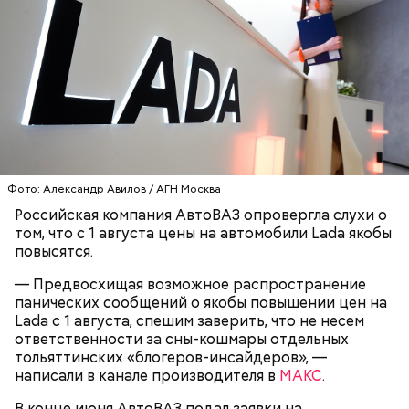
Ингредиенты:
Фото: Александр Авилов / АГН Москва
Ранние плоды, по словам врача, лучше не есть:
Российская компания АвтоВАЗ опровергла слухи о
Терапевт Кондрахин назвал
том, что с 1 августа цены на автомобили Lada якобы
Чистит сосуды и защищает от
продукты и напитки, которые
повысятся.
рака: чем полезен кресс-салат
выводят токсины из организма
— Предвосхищая возможное распространение
панических сообщений о якобы повышении цен на
Lada с 1 августа, спешим заверить, что не несем
ответственности за сны-кошмары отдельных
тольяттинских «блогеров-инсайдеров», —
Спагетти из кабачков
написали в канале производителя в
МАКС
.
В конце июня АвтоВАЗ подал заявки на