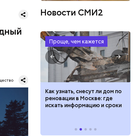
ецептом
Новости СМИ2
одный
Проще, чем кажется
Все
щество
род — в
 100 тысяч
Как узнать, снесут ли дом по
дарства при
реновации в Москве: где
ии: кто может
искать информацию и сроки
 какие нужны