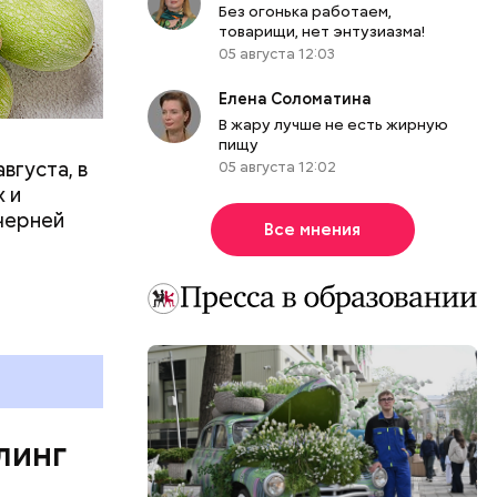
вает
Без огонька работаем,
товарищи, нет энтузиазма!
05 августа 12:03
р,
ргор
Елена Соломатина
В жару лучше не есть жирную
пищу
вгуста, в
05 августа 12:02
дима
 и
убка у
черней
Все мнения
овня
 в
развитие
е
ня
органов.
ет;
линг
рживают