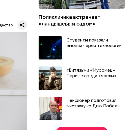
Поликлиника встречает
ся.
му
«ландышевым садом»
щество
ь,
и и
Студенты показали
эмоции через технологии
«Витязь» и «Муромец».
Первые среди тяжелых
Пенсионер подготовил
выставку ко Дню Победы