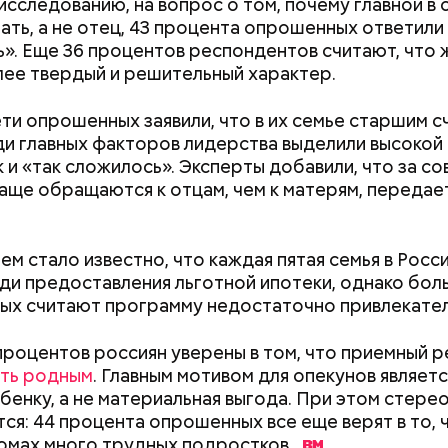
исследованию, на вопрос о том, почему главной в 
мать, а не отец, 43 процента опрошенных ответили
». Еще 36 процентов респондентов считают, что
ее твердый и решительный характер.
Вода за 10 тысяч: поможет ли
Не трясти и не р
ти опрошенных заявили, что в их семье старшим с
японский напиток сбросить
убрать с участк
ди главных факторов лидерства выделили высокой
лишний вес
чем засеять поч
 и «так сложилось». Эксперты добавили, что за со
аще обращаются к отцам, чем к матерям, передае
ародный день холостяка
тем стало известно, что каждая пятая семья в Росс
ди предоставления льготной ипотеки, однако бол
х считают программу недостаточно привлекател
процентов россиян уверены в том, что приемный 
ать родным
. Главным мотивом для опекунов являет
бенку, а не материальная выгода. При этом стере
, порезанные кубиками, нужно легко обжарить на
етолог предупредила: не для всех дыня может бы
ся: 44 процента опрошенных все еще верят в то, ч
. К ним добавляются зелень петрушки, чеснок, сол
В первую очередь ее стоит есть с осторожностью
омах много трудных
подростков.