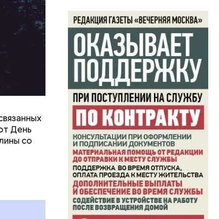
связанных
ют День
лины со