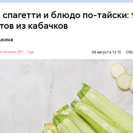
, спагетти и блюдо по-тайски: 
тов из кабачков
шкина
нты:
клюзивы ВМ
Еда
06 августа 12:15
Об
ОВОЩИ
РЕЦЕПТЫ
т стресса он держит сосуды под контролем и
ует более 300 реакций нашего организма. Также
ьно влияет на нервную систему, успокаивает,