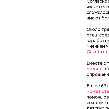
Согласно 
является 
сложилось
имеют бол
Около тре
отец: сре
заработок
мнением ч
Междун
Gazeta.ru
.
Вместе с 
родить
ра
опрошенны
Более 67 
может ст
помочь ре
— Кабачки
Однако ди
сохраняют
сковороде
полезна. 
детских д