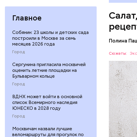
Салат
Главное
рецеп
Собянин: 23 школы и детских сада
построили в Москве за семь
Полина Па
месяцев 2026 года
Ингредие
Город
Сюжеты:
Экс
ЕДА
Сергунина пригласила москвичей
оценить летние площадки на
Бульварном кольце
Город
ВДНХ может войти в основной
список Всемирного наследия
ЮНЕСКО в 2028 году
— В момен
Город
контролир
Москвичам назвали лучшие
положител
веломаршруты для прогулок по