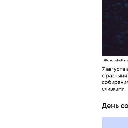
кабачок
петрушк
чеснок;
оливков
соль.
Фото: Shutt
Фото: shutter
7 августа
с разными
собирания
сливками.
Вред д
День с