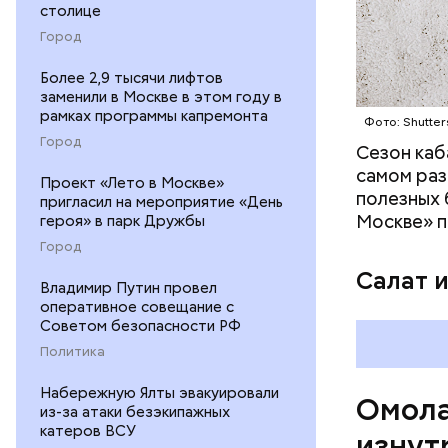
предотвра
кремний
столице
омолаж
Город
витамин
Более 2,9 тысячи лифтов
помогае
заменили в Москве в этом году в
кожи;
рамках программы капремонта
Фото: Shutter
клетчат
Город
холесте
Сезон каб
фолиева
самом раз
Проект «Лето в Москве»
беремен
полезных 
пригласил на мероприятие «День
плода. 
Москве» п
героя» в парк Дружбы
гомоцис
Город
организ
Салат 
ряда оп
Владимир Путин провел
оперативное совещание с
бета-ка
Советом безопасности РФ
иммунит
Политика
«делает
А еще и
Набережную Ялты эвакуировали
Омола
лютеин 
из-за атаки безэкипажных
наше зр
катеров ВСУ
изнут