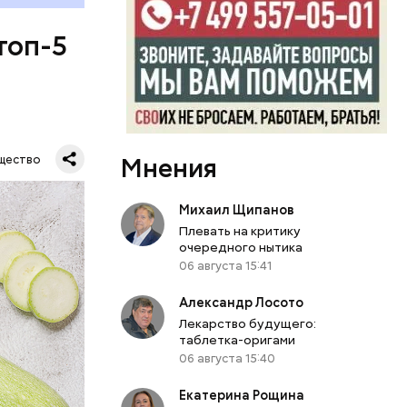
топ-5
Мнения
щество
Михаил Щипанов
Плевать на критику
очередного нытика
06 августа 15:41
Александр Лосото
Лекарство будущего:
таблетка-оригами
06 августа 15:40
Екатерина Рощина