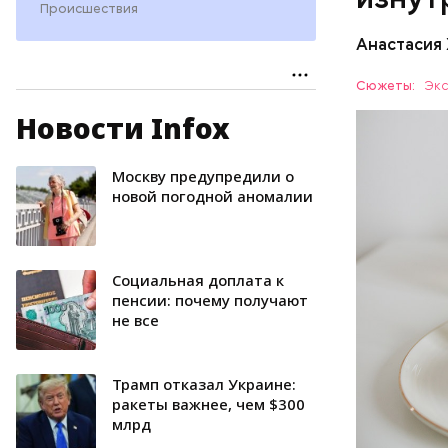
калий —
Происшествия
сердечн
Анастасия
давлени
магний 
Дыня соде
Сюжеты:
Экс
организму
Новости Infox
рассказал
ЗДОРОВЬ
минералам
ФРУКТЫ
Москву предупредили о
новой погодной аномалии
Социальная доплата к
пенсии: почему получают
не все
Трамп отказал Украине:
ракеты важнее, чем $300
млрд