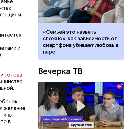
семье
 «так
 женщины
убить: как
«Семьей это назвать
читается
а борщевик и
сложно»: как зависимость от
ву
смартфона убивает любовь в
ветами и
паре
т
Вечерка ТВ
ии
готова
ьшинство
ьной.
ребенок
ся желание
отипы
ть
то в
ь и
 людям: