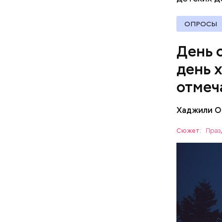
оливковое
Копылов.
ОПРОСЫ
День 
день 
отмеч
Хаджили О
День соби
Персеиды,
Сюжет:
Праз
любители 
ЕДА
местность
невооруже
АСТРОНО