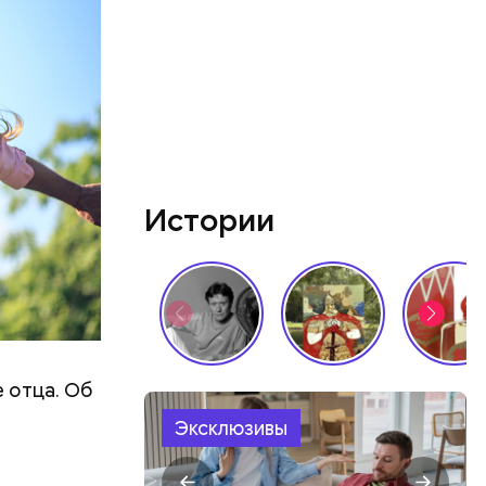
ятся со
ы и
пока это
будут
Истории
е отца. Об
Эксклюзивы