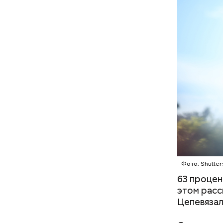
В Междуна
своими др
проводят 
возможно,
холостяка
с сахар
лишним 
Фото: Shutter
Спагет
63 процен
этом расс
Цепевязал