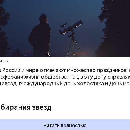
;
а;
ое масло;
erstock
stock
 в России и мире отмечают множество праздников, 
 сферами жизни общества. Так, в эту дату справля
 звезд, Международный день холостяка и День ма
ыни
обирания звезд
Читать полностью