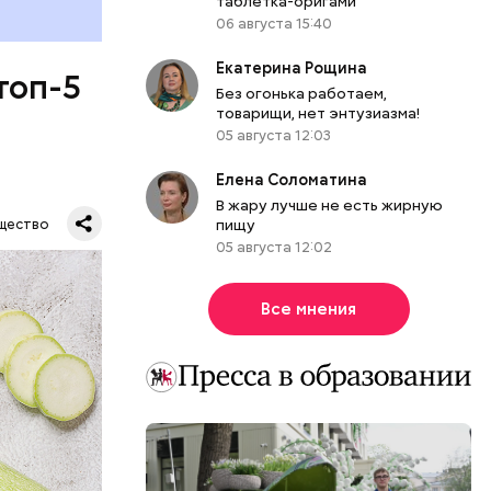
таблетка-оригами
06 августа 15:40
Екатерина Рощина
топ-5
Без огонька работаем,
товарищи, нет энтузиазма!
05 августа 12:03
Елена Соломатина
В жару лучше не есть жирную
пищу
щество
05 августа 12:02
Все мнения