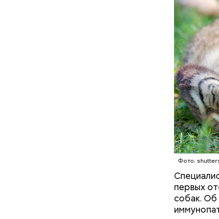
В Междуна
своими др
проводят 
возможно,
холостяка
Фото: shutter
Специалис
Спагет
первых от
собак. Об
иммунопат