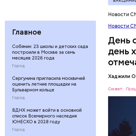
ВАКЦИНА
сковороде
оливковое
Новости С
Копылов.
Новости С
Главное
День 
Собянин: 23 школы и детских сада
день 
построили в Москве за семь
месяцев 2026 года
отмеч
Город
Хаджили О
Сергунина пригласила москвичей
День соби
оценить летние площадки на
Персеиды,
Сюжет:
Праз
Бульварном кольце
любители 
ЕДА
Город
местность
невооруже
АСТРОНО
ВДНХ может войти в основной
список Всемирного наследия
ЮНЕСКО в 2028 году
Город