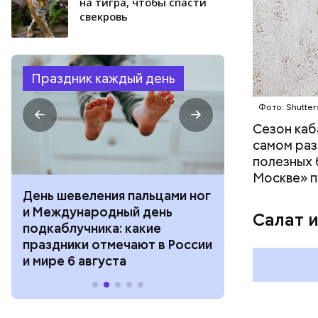
на тигра, чтобы спасти
свекровь
Праздник каждый день
Фото: Shutter
Сезон каб
самом раз
полезных 
Москве» п
День шевеления пальцами ног
День разгля
и Международный день
горизонта и 
Салат 
подкаблучника: какие
курсанта: ка
праздники отмечают в России
отмечают в Р
и мире 6 августа
августа