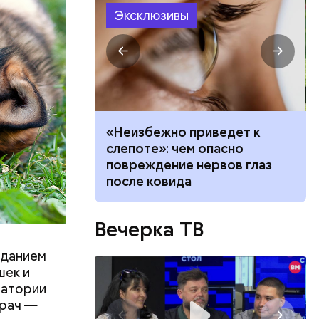
Эксклюзивы
ятся со
ы и
пока это
будут
вать
«Неизбежно приведет к
висимость от
слепоте»: чем опасно
ает любовь в
повреждение нервов глаз
после ковида
Вечерка ТВ
зданием
шек и
ратории
врач —