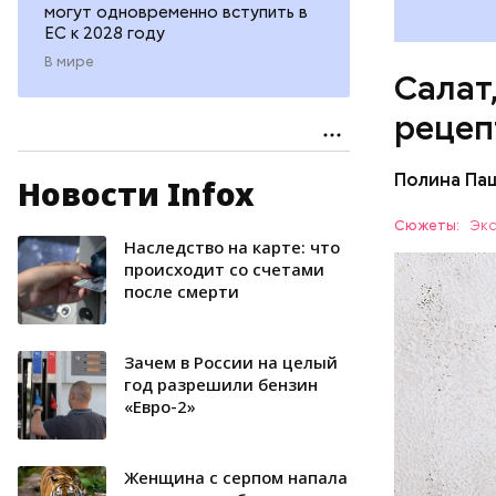
могут одновременно вступить в
ЕС к 2028 году
В мире
Салат
рецеп
Полина Па
Новости Infox
Ингредие
Сюжеты:
Экс
Наследство на карте: что
ЕДА
происходит со счетами
после смерти
Зачем в России на целый
год разрешили бензин
«Евро-2»
Женщина с серпом напала