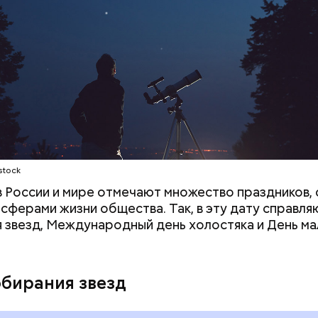
;
а;
ое масло;
stock
 в России и мире отмечают множество праздников, 
 сферами жизни общества. Так, в эту дату справля
 звезд, Международный день холостяка и День ма
обирания звезд