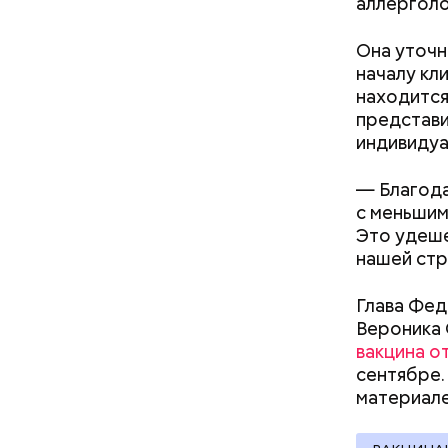
аллерголо
Она уточн
началу кл
находится
представи
индивидуа
— Благода
с меньшим
Междун
Это удеше
нашей стр
Глава Фед
Вероника 
вакцина о
сентябре.
материал
— Кабачки