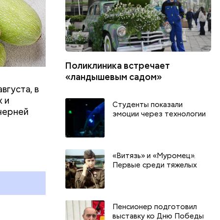
Поликлиника встречает
«ландышевым садом»
вгуста, в
 и
Студенты показали
черней
эмоции через технологии
День арбуза и День поцелуев
День собира
с зеркалом: какие праздники
Международ
«Витязь» и «Муромец».
и
отмечают в России и мире 3
холостяка: 
Первые среди тяжелых
августа
отмечают в 
августа
Пенсионер подготовил
выставку ко Дню Победы