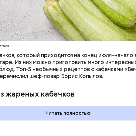
stock
ачков, который приходится на конец июля–начало а
гаре. Из них можно приготовить много интересных
блюд. Топ-5 необычных рецептов с кабачками «Ве
еречислил шеф-повар Борис Копылов.
дывания
День качания на качелях и
День пьяного
День шампанского: какие
из жареных кабачков
кие праздники
праздники отмечают в Росси
оссии и мире 5
и мире 4 августа
Читать полностью