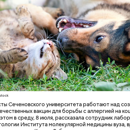
родный день холостяка все мужчины без пары вид
узьями, устраивают вечеринки, играют в видеоигр
время, наслаждаясь свободой и независимостью, 
 ведь может быть и так, что через год они уже не 
ми.
Людей разбросало по
«Семьей это наз
проезжей части: как
сложно»: как за
легковушка сбила толпу
смартфона убив
пешеходов в Омске
паре
stock
ты Сеченовского университета работают над со
ти из кабачков
ечественных вакцин для борьбы с аллергией на ко
 этом в среду, 8 июля, рассказала сотрудник лабо
ологии Института молекулярной медицины вуза, 