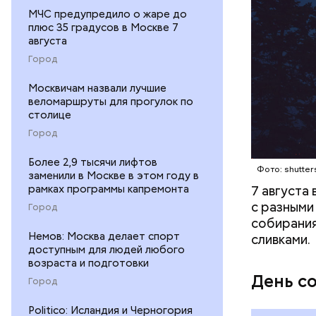
МЧС предупредило о жаре до
кабачок
плюс 35 градусов в Москве 7
августа
петрушк
чеснок;
Город
оливков
Москвичам назвали лучшие
соль.
веломаршруты для прогулок по
столице
Город
Более 2,9 тысячи лифтов
Фото: shutter
заменили в Москве в этом году в
рамках программы капремонта
7 августа
с разными
Город
собирания
Немов: Москва делает спорт
сливками.
доступным для людей любого
возраста и подготовки
День с
Город
Politico: Исландия и Черногория