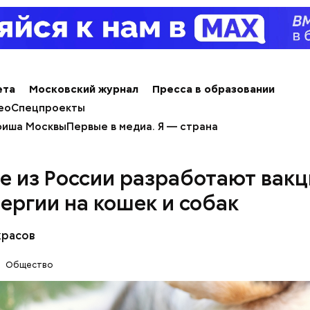
алины со сливками
ета
Московский журнал
Пресса в образовании
ео
Спецпроекты
иша Москвы
Первые в медиа. Я — страна
нты:
е из России разработают вак
лергии на кошек и собак
красов
Общество