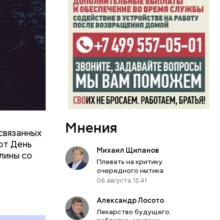
Мнения
связанных
ют День
Михаил Щипанов
лины со
Плевать на критику
очередного нытика
06 августа 15:41
Александр Лосото
Лекарство будущего: