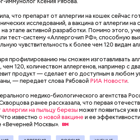
г-иммунолог Ксения Рябова.
ила, что препарат от аллергии на кошек сейчас го
инических исследований, а вакцина от аллергии на 
 на этапе активной разработки. Помимо этого, уч
ли тест-систему «Аллергочип РФ», способную вы
льную чувствительность к более чем 120 видам ал
ря профилированию мы сможем изготавливать ал
, чем 120, количеством аллергенов, например с дв
ародный день холостяка
вит продукт — сделает его доступным в любом у
аны, — передает слова Рябовой
РИА Новости
.
ерального медико-биологического агентства Рос
Скворцова ранее рассказала, что первая отечест
т аллергии на пыльцу березы
может появиться уже 
 Что известно
о новой вакцине
и ее эффективности
Как поменять батареи дома и
Как получить до
е «Вечерней
Москвы».
не получить штраф
рублей от госу
трудной ситуац
, порезанные кубиками, нужно легко обжарить на
претендовать и