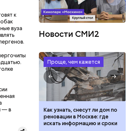
товят к
собак
еные вуза
Новости СМИ2
являть
лергенов.
лергочипы
Проще, чем кажется
адцатью.
голке
сии
венная
в
 — в
 100 тысяч
Как узнать, снесут ли дом по
дарства при
реновации в Москве: где
ии: кто может
искать информацию и сроки
 какие нужны