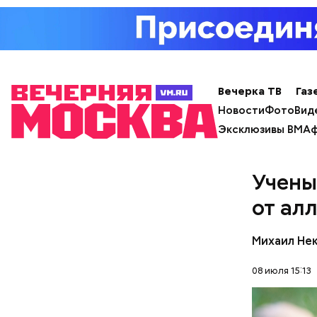
День м
Вечерка ТВ
Газ
Новости
Фото
Вид
Эксклюзивы ВМ
Аф
Ингредие
Учены
от ал
Михаил Не
08 июля 15:13