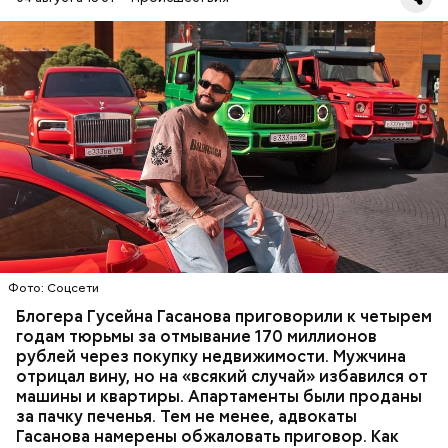
Фото: База розыска МВД РФ
В мае 2025 года МВД РФ объявило в
международный розыск
блогера Гусейна Гасанова.
В его отношении возбудили уголовное дело о
неуплате налогов и легализации преступных
доходов в особо крупном размере. В тот же день
НАЛОГИ
ПОИСК ЛЮДЕЙ
ДЕНЬГИ
МВД
мужчину
заочно арестовали
.
ГАСАН ГУСЕЙНОВ
Молодого человека задержали. На первом же
Фото: Соцсети
допросе он признался, что планировал отравить
только отчима. Тогда следователи посчитали, что
Блогера Гусейна Гасанова приговорили к четырем
мотивом преступления была квартира родителей,
годам тюрьмы за отмывание 170 миллионов
которая в случае их смерти перешла бы сыну. Но
рублей через покупку недвижимости. Мужчина
спустя несколько дней Миссюра заявил, что ранее
отрицал вину, но на «всякий случай» избавился от
уже травил других людей.
машины и квартиры. Апартаменты были проданы
за пачку печенья. Тем не менее, адвокаты
Гасанова намерены обжаловать приговор. Как