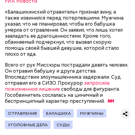
РИА Новости
.
«Балашихинский отравитель» признал вину, а
Родственники обналичивали деньги и возвращали
также извинился перед потерпевшими. Мужчина
их Гасанову. А чтобы пользоваться деньгами и не
указал, что не планировал, чтобы его бабушка
вызвать подозрений у налоговой, Гасанов либо
умерла от отравления. Он заявил, что лишь хотел
распределял их между еще несколькими счетами,
завладеть ее драгоценностями. Кроме того,
либо
покупал на них квартиры
.
обвиняемый подчеркнул, что вызвал скорую
помощь своей бывшей девушке, которой стало
плохо от яда.
Следующим подопытным стал друг детства
Всего от рук Миссюры пострадали девять человек.
Миссюры Константин. 3 февраля того же года,
Он отравил бабушку и друга детства.
когда молодые люди ехали вместе в машине,
Впоследствии злоумышленника задержали. Суд
— Гасанов, являясь индивидуальным
подозреваемый угостил приятеля морсом с
отправил его в СИЗО. Прокурор
запросила
предпринимателем, осуществлял
этиленгликолем. Через два дня Константин умер в
пожизненное лишение
свободы для фигуранта.
предпринимательскую деятельность в области
больнице.
Гособвинитель сослалась на циничный и
продажи и размещения рекламы в социальных
беспринципный характер
преступлений.
сетях. С целью сокрытия своих доходов часть
денежных средств от спонсоров розыгрышей,
покупателей различных мотивационных курсов и
ОТРАВЛЕНИЯ
БАЛАШИХА
МУЖЧИНЫ
прогнозов ставок на спорт Гасанов получал на
УГОЛОВНЫЕ ДЕЛА
СУДЫ
свои личные лицевые счета как физического лица, а
также на подконтрольные родственникам лицевые