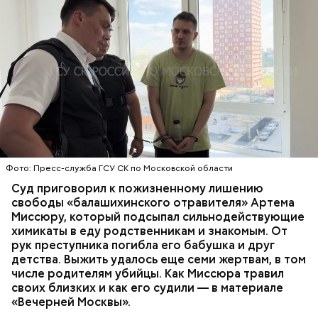
Все началось в июне, когда двое супругов
Видео: пресс-служба ГСУ СК по Московской области
обратились в местную больницу с жалобами на
плохое самочувствие. Врачи не смогли поставить
им точный диагноз, после чего анализы
потерпевших направили на экспертизу. В них
ОТРАВЛЕНИЯ
БАЛАШИХА
РОДИТЕЛИ
специалисты обнаружили сильнодействующий
СЛЕДСТВЕННЫЙ КОМИТЕТ
ЭКСПЕРТИЗЫ
химикат дихлорэтан, который не мог попасть в
организм супругов случайно. То же самое вещество
нашли в еде, изъятой из квартиры пострадавших.
Фото: Пресс-служба ГСУ СК по Московской области
Суд приговорил к пожизненному лишению
свободы «балашихинского отравителя» Артема
Миссюру, который подсыпал сильнодействующие
химикаты в еду родственникам и знакомым. От
рук преступника погибла его бабушка и друг
детства. Выжить удалось еще семи жертвам, в том
числе родителям убийцы. Как Миссюра травил
своих близких и как его судили — в материале
«Вечерней Москвы».