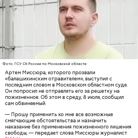
недоброжелатели
.
Play
Video
Блогеру грозило до семи лет лишения свободы.
Фото: ГСУ СК России по Московской области
Артем Миссюра, которого прозвали
«балашихинским отравителем», выступил с
последним словом в Московском областном суде.
Видео: пресс-служба ГСУ СК по Московской области
Он попросил не отправлять его за решетку на
пожизненное. Об этом в среду, 8 июля, сообщил
сам обвиняемый.
— Мы съездили за витаминами, вернулись обратно,
поднялись домой. У него ухудшилось самочувствие
— Прошу применить ко мне все возможные
через сутки... Его увезли в больницу,
смягчающие обстоятельства и назначить
реанимировали, и там он скончался, — рассказывал
наказание без применения пожизненного лишения
Миссюра на допросе.
свободы, — передает слова Миссюры журналист