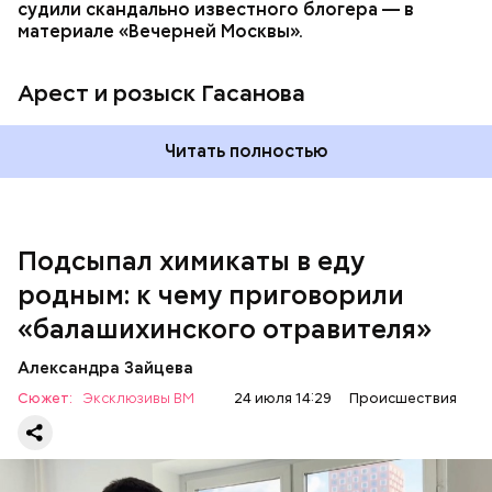
судили скандально известного блогера — в
материале «Вечерней Москвы».
Арест и розыск Гасанова
Началось расследование. В квартире потерпевших
Читать полностью
установили скрытую камеру видеонаблюдения. На
записи попал 25-летний сын потерпевших Артем
Миссюра, который тайно приходил в квартиру
матери и отчима и подсыпал им в еду химикаты.
Подсыпал химикаты в еду
Также отравленную пищу ела его младшая сестра.
родным: к чему приговорили
«балашихинского отравителя»
Play
Александра Зайцева
Video
Сюжет:
Эксклюзивы ВМ
24 июля 14:29
Происшествия