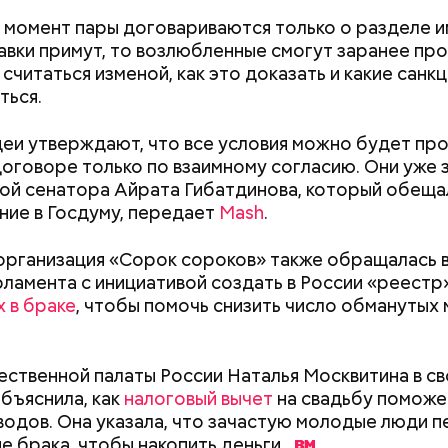
 момент пары договариваются только о разделе и
авки примут, то возлюбленные смогут заранее про
 считаться изменой, как это доказать и какие санк
ться.
еи утверждают, что все условия можно будет про
оговоре только по взаимному согласию. Они уже 
юр кокошником
Выломал дверь ванной 
й сенатора Айрата Гибатдинова, который обеща
: тренды маникюра в
зарезал: почему москв
ие в Госдуму, передает
Mash
.
е летом 2026
жестоко убил беремен
жену
организация «Сорок сороков» также обращалась 
ародный день холостяка
рламента с инициативой создать в России «реестр
 в браке
, чтобы помочь снизить число обманутых
ственной палаты России Наталья Москвитина в с
бъяснила, как
налоговый вычет
на свадьбу поможе
водов. Она указала, что зачастую молодые люди 
е брака, чтобы накопить
деньги.