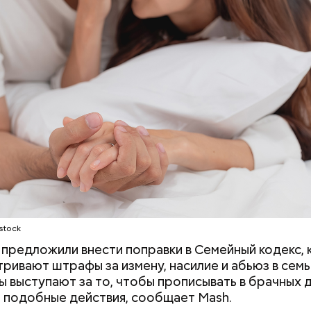
родный день холостяка все мужчины без пары вид
узьями, устраивают вечеринки, играют в видеоигр
время, наслаждаясь свободой и независимостью, 
 ведь может быть и так, что через год они уже не 
ми.
stock
 предложили внести поправки в Семейный кодекс,
ным диабетом;
ривают штрафы за измену, насилие и абьюз в сем
весом.
ы выступают за то, чтобы прописывать в брачных
ти из кабачков
а подобные действия, сообщает Mash.