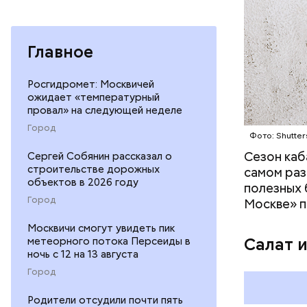
— В момен
контролир
положител
Главное
предотвра
кремний
омолаж
Росгидромет: Москвичей
витамин
ожидает «температурный
помогае
провал» на следующей неделе
кожи;
Город
Фото: Shutter
клетчат
холесте
Сезон каб
Сергей Собянин рассказал о
фолиева
строительстве дорожных
самом раз
объектов в 2026 году
беремен
полезных 
плода. 
Город
Москве» п
гомоцис
Москвичи смогут увидеть пик
организ
Салат 
метеорного потока Персеиды в
ряда оп
ночь с 12 на 13 августа
бета-ка
Город
иммунит
«делает
Родители отсудили почти пять