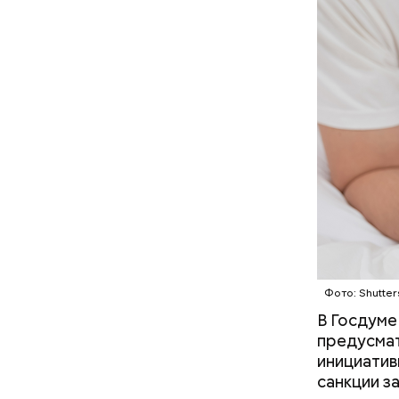
В Междуна
своими др
проводят 
возможно,
холостяка
Фото: Shutter
В Госдуме
с сахар
предусмат
лишним 
инициатив
Спагет
санкции з