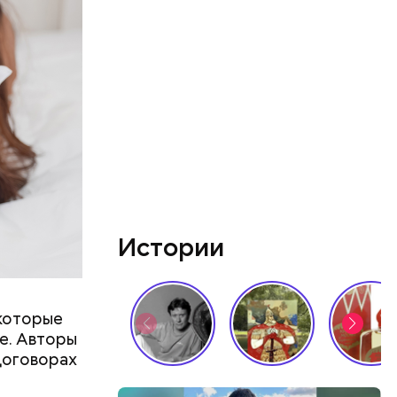
ятся со
ы и
пока это
будут
Истории
 которые
ье. Авторы
 договорах