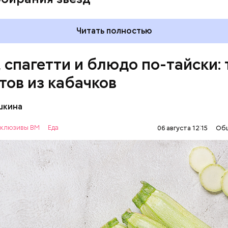
Читать полностью
, спагетти и блюдо по-тайски: 
тов из кабачков
шкина
нты:
клюзивы ВМ
Еда
06 августа 12:15
Об
ОВОЩИ
РЕЦЕПТЫ