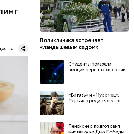
ет;
линг
рживают
Поликлиника встречает
ся.
му
«ландышевым садом»
щество
ь,
и и
Студенты показали
эмоции через технологии
«Витязь» и «Муромец».
Первые среди тяжелых
Пенсионер подготовил
выставку ко Дню Победы