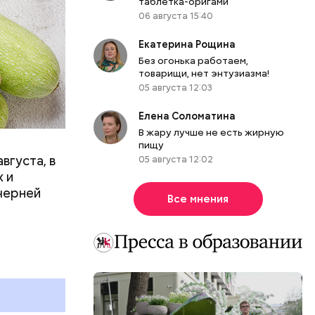
таблетка-оригами
06 августа 15:40
Екатерина Рощина
вает
Без огонька работаем,
товарищи, нет энтузиазма!
05 августа 12:03
р,
ргор
Елена Соломатина
В жару лучше не есть жирную
пищу
вгуста, в
05 августа 12:02
дима
 и
убка у
черней
Все мнения
овня
 в
развитие
е
ня
органов.