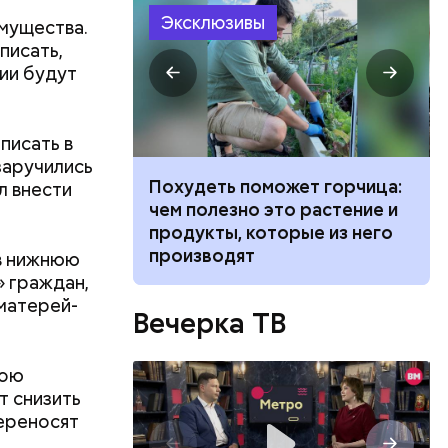
Эксклюзивы
мущества.
писать,
ции будут
писать в
заручились
и
Похудеть поможет горчица:
Мужчин
л внести
ич
чем полезно это растение и
гадюки:
ную
продукты, которые из него
ужа и к
производят
в нижнюю
» граждан,
 матерей-
Вечерка ТВ
вою
т снизить
переносят