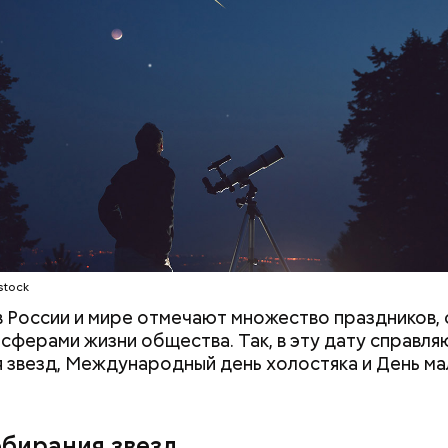
документы
;
а;
ое масло;
erstock
stock
 в России и мире отмечают множество праздников, 
 сферами жизни общества. Так, в эту дату справля
 звезд, Международный день холостяка и День ма
ыни
обирания звезд