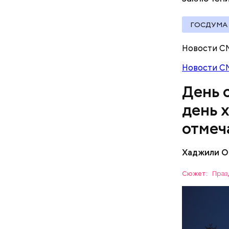
— Кабачки
Однако ди
ГОСДУМА
сковороде
полезна. 
оливковое
Новости С
Копылов.
Новости С
День 
день 
отмеч
Хаджили О
День соби
Персеиды,
Сюжет:
Праз
любители 
ЕДА
Как поменять батареи дома и
местность
не получить штраф
невооруже
АСТРОНО