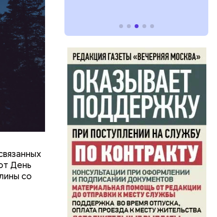
связанных
ют День
лины со