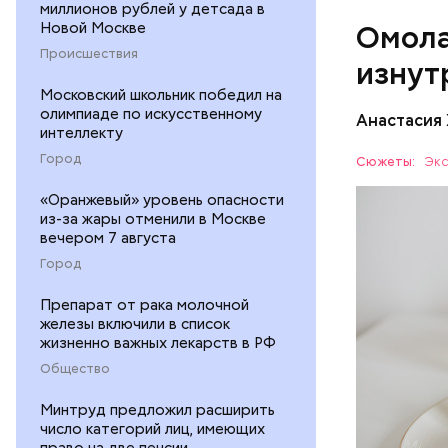
А еще и
миллионов рублей у детсада в
Новой Москве
Омола
лютеин 
наше зр
Происшествия
изнут
калий —
Московский школьник победил на
сердечн
олимпиаде по искусственному
Анастасия
давлени
интеллекту
магний 
Дыня соде
Город
Сюжеты:
Экс
организму
«Оранжевый» уровень опасности
рассказал
ЗДОРОВЬ
из-за жары отменили в Москве
минералам
вечером 7 августа
ФРУКТЫ
Город
Препарат от рака молочной
железы включили в список
жизненно важных лекарств в РФ
Общество
Минтруд предложил расширить
число категорий лиц, имеющих
право на две пенсии