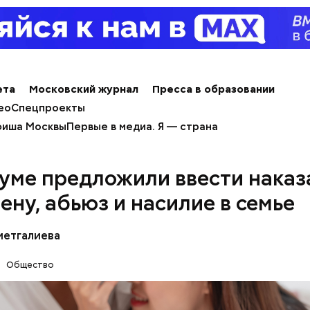
алины со сливками
ета
Московский журнал
Пресса в образовании
ео
Спецпроекты
иша Москвы
Первые в медиа. Я — страна
думе предложили ввести наказ
содержится много сахара, который представлен 
тороны — это хорошо, потому что дает энергию.
ену, абьюз и насилие в семье
нты:
то сладкими дынями не нужно сильно увлекаться, та
 людям с сахарным диабетом и лишним весом, —
метгалиева
ла доктор.
Общество