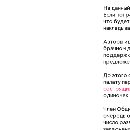
На данный
Если попр
что будет
накладыва
Авторы ид
брачном д
Дебошир и «гроза»
Маник
поддержко
силовиков: кто такой Роберт
украшу
предложен
Гилман, которого просят
Москв
освободить США
До этого 
Междун
палату па
состоящих
одиночек.
Член Обще
очередь о
число раз
заключени