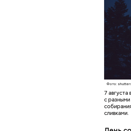
кабачок
петрушк
чеснок;
оливков
соль.
Фото: Shutt
Фото: shutter
7 августа
с разными
собирания
сливками.
Вред д
День с