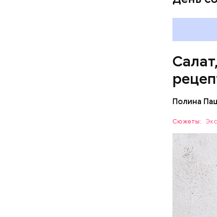
Салат
рецеп
Полина Па
Ингредие
Сюжеты:
Экс
ЕДА