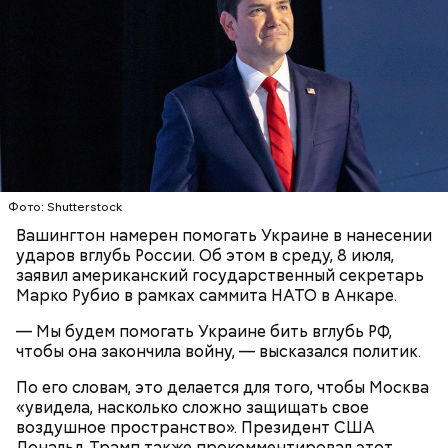
К тому же здесь водятся редкие виды животных и
других растений, которых в мире больше нигде не
встретить. На Сокотре также есть горы,
известняковое плато и прибрежные равнины,
которые дополняют «внеземную» атмосферу.
Фото: Shutterstock
Вашингтон намерен помогать Украине в нанесении
Фото: World Economic Forum / CC BY-NC-SA 2.0
ударов вглубь России. Об этом в среду, 8 июля,
заявил американский государственный секретарь
Марко Рубио в рамках саммита НАТО в Анкаре.
Главная особенность острова Сокотра —
драконовые деревья, которые растут только здесь.
— Мы будем помогать Украине бить вглубь РФ,
Внешне они напоминают большие грибы, а
чтобы она закончила войну, — высказался политик.
драконовыми их называют из-за красного цвета
смолы, которую местные жители сравнивают с
По его словам, это делается для того, чтобы Москва
Сергей Брин
кровью дракона. Они же используют ее в
«увидела, насколько сложно защищать свое
медицинских целях и красят ей ткань и волосы.
воздушное пространство». Президент США
Дональд Трамп также прокомментировал этот