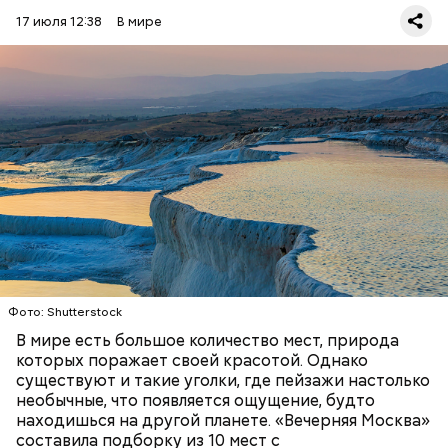
17 июля 12:38
В мире
Фото: Shutterstock
Термальные источники Памуккале в Турции
выглядят так, будто они сделаны изо льда, но на
самом деле они состоят из отложений известняка.
Горячие источники, насыщенные кальцием,
Стив Балмер
тысячелетиями создавали эти ступенчатые
ПРИРОДА
ПЛАНЕТА ЗЕМЛЯ
ТУРИЗМ
бассейны. Сейчас это одна из самых известных
достопримечательностей в Турции.
Фото: Shutterstock
В мире есть большое количество мест, природа
которых поражает своей красотой. Однако
существуют и такие уголки, где пейзажи настолько
необычные, что появляется ощущение, будто
находишься на другой планете. «Вечерняя Москва»
составила подборку из 10 мест с
Подход Ортеги окупил себя, и Zara со временем