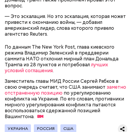
вопрос.
— Это эскалация. Но это эскалация, которая может
привести к окончанию войны, — добавил
американский лидер, слова которого привело
агентство Reuters.
По данным The New York Post, глава киевского
режима Владимир Зеленский в преддверии
саммита НАТО отклонил мирный план Дональда
Трампа из 28 пунктов и потребовал
лучших
Он находился на посту менеджера, занимался
условий соглашения
.
наймом персонала и продажей продуктов. В 2000
Фото: Shutterstock
году Балмер сменил Билла Гейтса на посту
Заместитель главы МИД России Сергей Рябков в
генерального директора. Им он оставался до 2014
свою очередь считает, что США занимают
заметно
года, после чего ушел с поста, но остался
отстраненную позицию
по урегулированию
держателем акций компании. Сейчас его состояние
конфликта на Украине. По его словам, противники
оценивается в 126 миллиардов долларов.
мирного урегулирования конфликта пытаются
воспользоваться сдержанной позицией
Вашингтона.
Остров Сокотра, Йемен
УКРАИНА
РОССИЯ
США