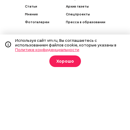
Статьи
Архив газеты
Мнения
Спецпроекты
Фотогалереи
Пресса в образовании
Используя сайт vm.ru, Вы соглашаетесь с
использованием файлов cookie, которые указаны в
Политике конфиденциальности
Подписка на печатные
издания
Хорошо
Оформить
О газете
Реклама
Подписка на бумажные издания
Архив газеты
Вакансии
Команда
Контакты
Правовая информация