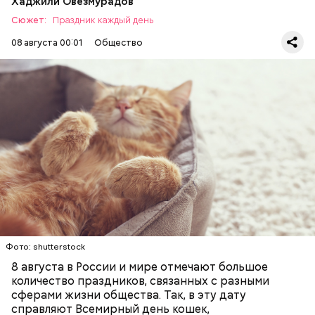
Хаджили Овезмурадов
Сюжет:
Праздник каждый день
08 августа 00:01
Общество
Инициатором Всемирного дня кошек в 2002 году
стал международный фонд Animal Welfare. В этот
праздник котам демонстрируют свою любовь и
почитание. Можно купить своему питомцу его
любимое лакомство или новую игрушку. В
ПРАЗДНИКИ
ЖИВОТНЫЕ
МАТЕМАТИКА
некоторых странах в эту дату открываются
КОШКИ
ПСИХОЛОГИЯ
специальные парки для выгуливания котов,
кошачьи магазины и другие заведения.
Фото: shutterstock
8 августа в России и мире отмечают большое
количество праздников, связанных с разными
сферами жизни общества. Так, в эту дату
справляют Всемирный день кошек,