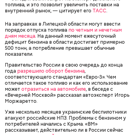
топлива, и это позволит увеличить поставки на
внутренний рынок, — цитирует его
ТАСС
.
Праздник любви
На заправках в Липецкой области могут ввести
порядок отпуска топлива
по четным и нечетным
дням месяца
. На данный момент ежесуточный
дефицит бензина в области достигает примерно
500 тонн, а потребление превышает обычные
показатели.
Правительство России в свою очередь до конца
года
разрешило оборот бензина
,
соответствующего стандартам «Евро-3». Чем
отличается такое топливо и как его использование
может
отразиться на автомобиле
, в беседе с
«Вечерней Москвой» рассказал автоэксперт Игорь
Моржаретто.
День воздушных поцелуев отмечается с 1983 года.
Уже несколько месяцев украинские беспилотники
В некоторых молодежных заведениях европейских
атакуют российские НПЗ. Проблемы с бензином у
стран в этот праздник устраиваются
потребителей начались с Крыма. «ВМ»
тематические вечеринки и флешмобы. Кроме того,
рассказывает, действительно ли в России сейчас
отпраздновать эту дату можно, отправив