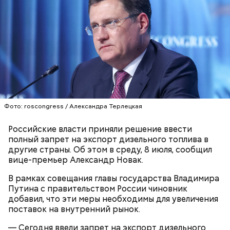
Праздник любви, или Ту бе-Ав, отмечается в
Израиле как местный аналог Дня святого
Валентина. Влюбленные в этот день делают друг
другу сюрпризы, дарят цветы и подарки,
устраивают свидания и признаются в своих
чувствах. Праздник уходит корнями в далекое
Фото: roscongress / Александра Терлецкая
прошлое — во времена существования еврейской
традиции, когда девушки надевали белые платья и
Российские власти приняли решение ввести
водили хороводы в виноградниках, а юноши
полный запрет на экспорт дизельного топлива в
искали себе невест.
другие страны. Об этом в среду, 8 июля, сообщил
вице-премьер Александр Новак.
В рамках совещания главы государства Владимира
Путина с правительством России чиновник
добавил, что эти меры необходимы для увеличения
поставок на внутренний рынок.
— Сегодня ввели запрет на экспорт дизельного