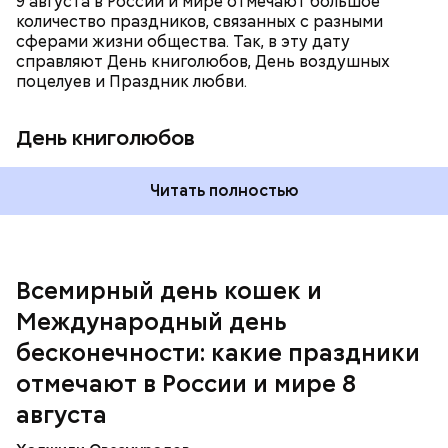
9 августа в России и мире отмечают большое
выставки на тему бесконечности.
количество праздников, связанных с разными
сферами жизни общества. Так, в эту дату
справляют День книголюбов, День воздушных
поцелуев и Праздник любви.
День книголюбов
Читать полностью
Всемирный день кошек и
Международный день бесконечности
Международный день
бесконечности: какие праздники
отмечают в России и мире 8
августа