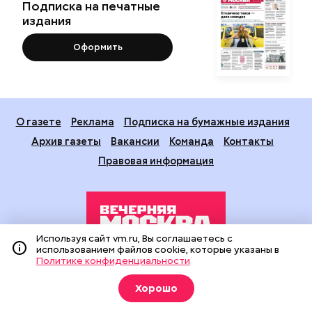
Подписка на печатные
издания
Оформить
О газете
Реклама
Подписка на бумажные издания
Архив газеты
Вакансии
Команда
Контакты
Правовая информация
Используя сайт vm.ru, Вы соглашаетесь с
использованием файлов cookie, которые указаны в
Политике конфиденциальности
Издание создано при финансовой поддержке Департамента
средств массовой информации и рекламы города Москвы.
Хорошо
На сайте применяются рекомендательные технологии
(информационные технологии предоставления информации
на основе сбора, систематизации и анализа сведений,