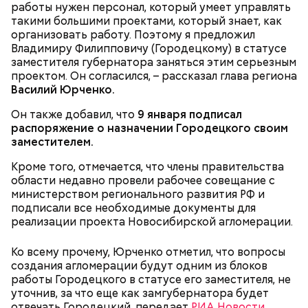
Очищенный сырой салатный сельдерей
За свою земную жизнь он совершил множество
работы нужен персонал, который умеет управлять
нашинковать соломкой. Яблоки очистить от
добрых дел во славу Божию.
такими большими проектами, который знает, как
кожицы и семян, нарезать ломтиками. Так же
организовать работу. Поэтому я предложил
нарезать вареный картофель. Продукты
Владимиру Филипповичу (Городецкому) в статусе
перемешать, полить салатной заправкой, выложить
заместителя губернатора заняться этим серьезным
в салатник горкой и украсить веточками
проектом. Он согласился, – рассказал глава региона
сельдерея, кусочками свежих помидоров и
Василий Юрченко.
ломтиками яблок.
Он также добавил, что
9 января подписал
распоряжение о назначении Городецкого своим
заместителем.
Кроме того, отмечается, что члены правительства
области недавно провели рабочее совещание с
министерством регионального развития РФ и
подписали все необходимые документы для
реализации проекта Новосибирской агломерации.
2-3 картофелины,
1 некрупное яблоко,
Ко всему прочему, Юрченко отметил, что вопросы
1 некрупный помидор,
А еще, удержав меч палача, святой Николай спас от
создания агломерации будут одним из блоков
2 корня сельдерея,
смерти трех мужей, невинно осужденных
работы Городецкого в статусе его заместителя, не
салатная заправка.
корыстолюбивым градоначальником.
уточнив, за что еще как замгубернатора будет
отвечать Городецкий, передает
РИА Новости
.