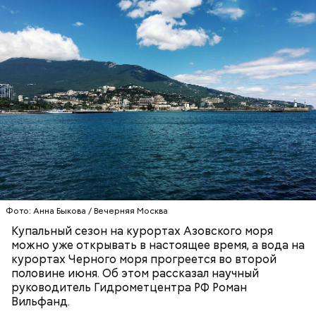
Синоптик отметил, что в Сочи, Феодосии, Алуште,
Ялте вода пока прогрелась лишь до 17 градусов
тепла, в Туапсе — до 18 градусов, а в Евпатории —
до 19 градусов.
ЧЕРНОЕ МОРЕ
ПОГОДА
КУПАЛЬНЫЙ СЕЗОН
Фото: Анна Быкова / Вечерняя Москва
Купальный сезон на курортах Азовского моря
можно уже открывать в настоящее время, а вода на
курортах Черного моря прогреется во второй
половине июня. Об этом рассказал научный
руководитель Гидрометцентра РФ Роман
Вильфанд.