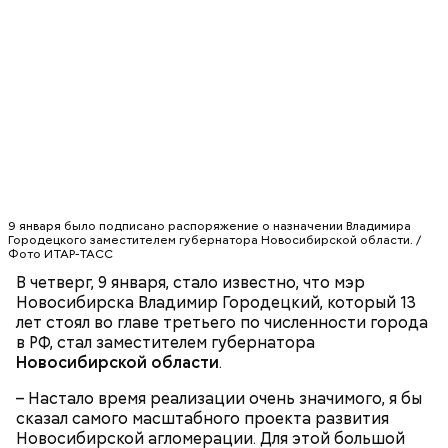
Святитель Николай дожил до глубокой старости и
скончался в середине IV века. По церковному
преданию, мощи святого сохранились нетленными
и источали чудесное миро, от которого исцелилось
множество людей. В 1087 году мощи Николая
Угодника были перенесены в итальянский город
Бар (Бари), где находятся и поныне.
Кабачки в овощном соусе
9 января было подписано распоряжение о назначении Владимира
Городецкого заместителем губернатора Новосибирской области. /
Фото ИТАР-ТАСС
В четверг, 9 января, стало известно, что мэр
Новосибирска Владимир Городецкий, который 13
лет стоял во главе третьего по численности города
в РФ, стал заместителем губернатора
Новосибирской области
.
– Настало время реализации очень значимого, я бы
сказал самого масштабного проекта развития
Новосибирской агломерации. Для этой большой