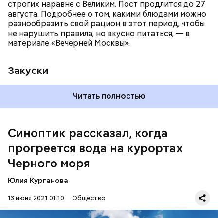
строгих наравне с Великим. Пост продлится до 27
августа. Подробнее о том, какими блюдами можно
разнообразить свой рацион в этот период, чтобы
не нарушить правила, но вкусно питаться, — в
материале «Вечерней Москвы».
Закуски
Читать полностью
По словам Вильфанда, с середины следующей
недели Черное море начнет активнее
прогреваться, потому что на юг России придет
Синоптик рассказал, когда
потепление. Температура воздуха будет там выше
прогреется вода на курортах
нормы уже к середине следующей недели — плюс
24-28 градусов, передает
ТАСС
.
Черного моря
Юлия Курганова
13 июня 2021 01:10
Общество