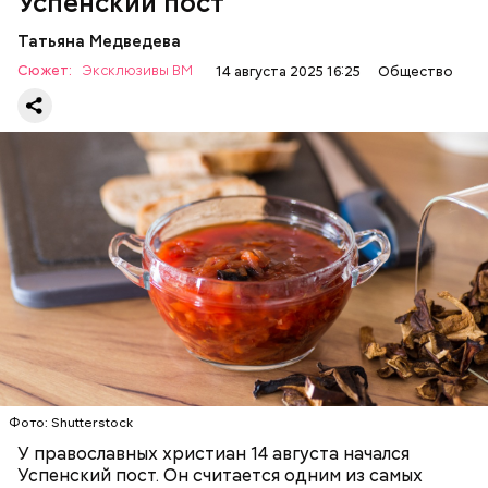
Успенский пост
Татьяна Медведева
Сюжет:
Эксклюзивы ВМ
14 августа 2025 16:25
Общество
Баклажаны с овощами
ПРАВОСЛАВИЕ
ЕДА
РЕЦЕПТЫ
Читайте также:
Синоптик предупредил о переносе
купального сезона в Москве и Подмосковье
Фото: Shutterstock
У православных христиан 14 августа начался
Успенский пост. Он считается одним из самых