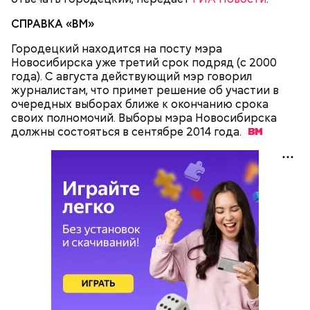
СПРАВКА «ВМ»
Городецкий находится на посту мэра
Новосибирска уже третий срок подряд (с 2000
года). С августа действующий мэр говорил
журналистам, что примет решение об участии в
очередных выборах ближе к окончанию срока
своих полномочий. Выборы мэра Новосибирска
должны состояться в сентябре 2014
года.
Как гласит предание, совершая паломничество в
Понадобятся:
Иерусалим, Николай Чудотворец по просьбе
отчаявшихся путников молитвой успокоил
разбушевавшееся море.
Как рассказывает Житие, преподобный родился в
городке Патаре. С детства Николай проникся
христианской религией и рано принял решение