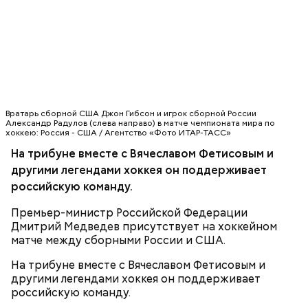
"Вечерка" проводит онлайн-трансляцию
решающего группового матча, следите за
игрой
здесь
.
ХОККЕЙ
Вратарь сборной США Джон Гибсон и игрок сборной России
Александр Радулов (слева направо) в матче чемпионата мира по
хоккею: Россия - США / Агентство «Фото ИТАР-ТАСС»
На трибуне вместе с Вячеславом Фетисовым и
другими легендами хоккея он поддерживает
российскую команду.
Премьер-министр Российской Федерации
Дмитрий Медведев присутствует на хоккейном
матче между сборными России и США.
На трибуне вместе с Вячеславом Фетисовым и
другими легендами хоккея он поддерживает
российскую команду.