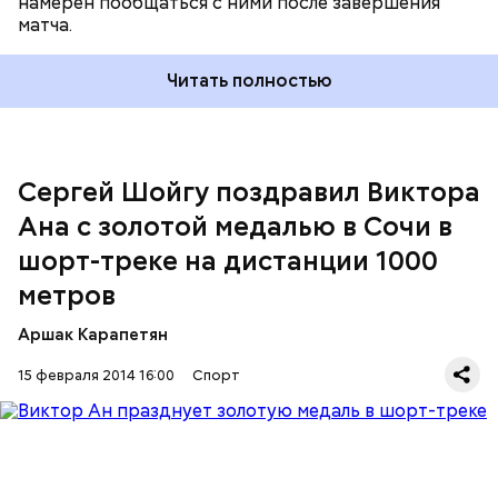
намерен пообщаться с ними после завершения
матча.
Читать полностью
Сергей Шойгу поздравил Виктора
Скелетонистка Елена Никитина, завоевавшая
накануне бронзу, тоже представляет ЦСКА.
Ана с золотой медалью в Сочи в
шорт-треке на дистанции 1000
метров
Аршак Карапетян
15 февраля 2014 16:00
Спорт