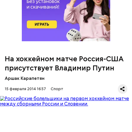
"Вечерка" проводит онлайн-трансляцию
решающего группового матча, следите за игрой
На хоккейном матче Россия-США
здесь
.
присутствует Владимир Путин
Аршак Карапетян
15 февраля 2014 16:57
Спорт