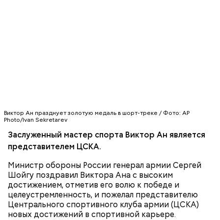
Ранее в копилку сборной России принесли
серебряные медали армейские саночники из
спортивной роты ЦСКА (г. Балашиха) рядовые
Александр Денисьев и Владислав Антонов, а также
старший лейтенант Альберт Демченко.
Виктор Ан празднует золотую медаль в шорт-треке / Фото: AP
Photo/Ivan Sekretarev
Заслуженный мастер спорта Виктор Ан является
представителем ЦСКА.
Министр обороны России генерал армии Сергей
Шойгу поздравил Виктора Ана с высоким
достижением, отметив его волю к победе и
целеустремленность, и пожелал представителю
Центрального спортивного клуба армии (ЦСКА)
новых достижений в спортивной карьере.