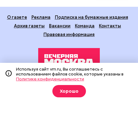
О газете
Реклама
Подписка на бумажные издания
Архив газеты
Вакансии
Команда
Контакты
Правовая информация
Используя сайт vm.ru, Вы соглашаетесь с
использованием файлов cookie, которые указаны в
Политике конфиденциальности
Издание создано при финансовой поддержке Департамента
средств массовой информации и рекламы города Москвы.
Хорошо
На сайте применяются рекомендательные технологии
(информационные технологии предоставления информации
на основе сбора, систематизации и анализа сведений,
относящихся к предпочтениям пользователей сети
«Интернет», находящихся на территории Российской
Федерации).
Сетевое издание "Вечерняя Москва" (18+) зарегистрировано
в Федеральной службе по надзору в сфере связи,
информационных технологий и массовых коммуникаций