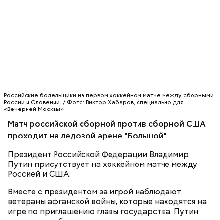
Ранее сообщалось, что на трибуне вместе с
Вячеславом Фетисовым и другими легендами
хоккея поддерживает сборную России
премьер-
министр Дмитрий Медведев
.
ХОККЕЙ
Российские болельщики на первом хоккейном матче между сборными
России и Словении. / Фото: Виктор Хабаров, специально для
«Вечерней Москвы»
Армейский спорт на зимних Олимпийских играх в
Сочи представляют 60 спортсменов. В состав
Матч российской сборной против сборной США
национальной сборной вошли 33 военнослужащих,
проходит на ледовой арене "Большой".
еще 27 спортсменов являются гражданским
персоналом Минобороны России. Из числа
Президент Российской Федерации Владимир
армейцев 28 проходят службу по призыву в
Путин присутствует на хоккейном матче между
спортивных ротах Вооруженных Сил РФ, сообщает
Россией и США.
УПСИ МО РФ
.
Вместе с президентом за игрой наблюдают
ветераны афганской войны, которые находятся на
игре по приглашению главы государства. Путин