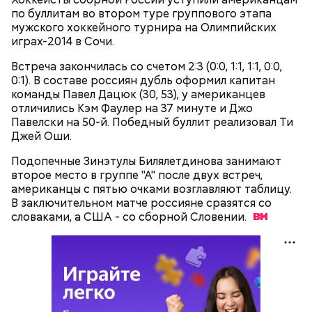
по буллитам во втором туре группового этапа
мужского хоккейного турнира на Олимпийских
играх-2014 в Сочи.
Встреча закончилась со счетом 2:3 (0:0, 1:1, 1:1, 0:0,
0:1). В составе россиян дубль оформил капитан
команды Павел Дацюк (30, 53), у американцев
отличились Кэм Фаулер на 37 минуте и Джо
Павелски на 50-й. Победный буллит реализовал Ти
Джей Оши.
Подопечные Зинэтулы Билялетдинова занимают
второе место в группе "А" после двух встреч,
американцы с пятью очками возглавляют таблицу.
В заключительном матче россияне сразятся со
словаками, а США - со сборной
Словении.