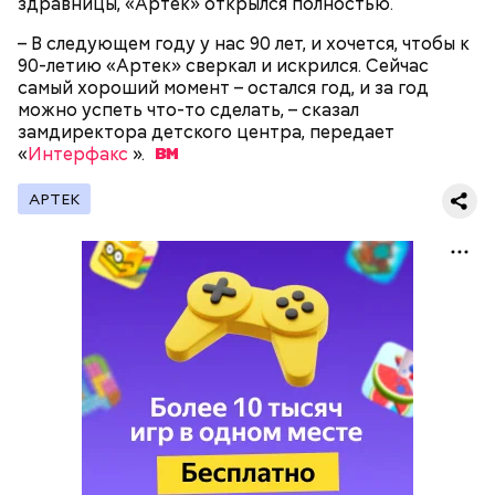
здравницы, «Артек» открылся полностью.
– В следующем году у нас 90 лет, и хочется, чтобы к
90-летию «Артек» сверкал и искрился. Сейчас
самый хороший момент – остался год, и за год
можно успеть что-то сделать, – сказал
замдиректора детского центра, передает
«
Интерфакс
».
АРТЕК
Как гласит предание, совершая паломничество в
Понадобятся:
Иерусалим, Николай Чудотворец по просьбе
отчаявшихся путников молитвой успокоил
разбушевавшееся море.
Как рассказывает Житие, преподобный родился в
городке Патаре. С детства Николай проникся
христианской религией и рано принял решение
посвятить свою жизнь Богу. Целыми днями отрок
проводил в храме, а по вечерам молился и читал