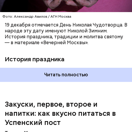
морковь, мелко нашинкованные, слегка обжарить в
оставшемся масле, добавить к ним нашинкованные
листья шпината, салата, зеленый лук, зелень
Фото: Александр Авилов / АГН Москва
петрушки, помидоры, нарезанные небольшими
дольками, и все тушить 10-15 минут. Полученный
19 декабря отмечается День Николая Чудотворца. В
соус заправить солью, сахаром, раствором
народе эту дату именуют Николой Зимним.
лимонной кислоты или уксусом, залить им
История праздника, традиции и молитва святому
обжаренные баклажаны и тушить в жарочном
— в материале «Вечерней Москвы».
шкафу 10-15 минут. Подать баклажаны в холодном
виде.
1 кг баклажанов;
История праздника
600 г помидоров;
300 г моркови;
200 г шпината;
Читать полностью
100 г салата лиственного;
200 г репчатого лука;
100 г муки;
100 г растительного масла;
зелень петрушки и укропа.
Закуски, первое, второе и
напитки: как вкусно питаться в
Успенский пост