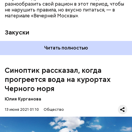
разнообразить свой рацион в этот период, чтобы
не нарушить правила, но вкусно питаться, — в
материале «Вечерней Москвы».
Закуски
Читать полностью
По словам Вильфанда, с середины следующей
недели Черное море начнет активнее
прогреваться, потому что на юг России придет
Синоптик рассказал, когда
потепление. Температура воздуха будет там выше
прогреется вода на курортах
нормы уже к середине следующей недели — плюс
24-28 градусов, передает
ТАСС
.
Черного моря
Юлия Курганова
13 июня 2021 01:10
Общество