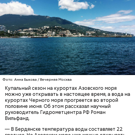
Синоптик отметил, что в Сочи, Феодосии, Алуште,
Ялте вода пока прогрелась лишь до 17 градусов
тепла, в Туапсе — до 18 градусов, а в Евпатории —
до 19 градусов.
ЧЕРНОЕ МОРЕ
ПОГОДА
КУПАЛЬНЫЙ СЕЗОН
Фото: Анна Быкова / Вечерняя Москва
Купальный сезон на курортах Азовского моря
можно уже открывать в настоящее время, а вода на
курортах Черного моря прогреется во второй
половине июня. Об этом рассказал научный
руководитель Гидрометцентра РФ Роман
Вильфанд.
— В Бердянске температура воды составляет 22