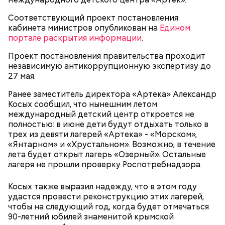
кожицы и семян, нарезать ломтиками. Так же
нарезать вареный картофель. Продукты
Соответствующий проект постановления
перемешать, полить салатной заправкой, выложить
кабинета министров опубликован на
Едином
в салатник горкой и украсить веточками
портале раскрытия информации
.
сельдерея, кусочками свежих помидоров и
ломтиками яблок.
Проект постановления правительства проходит
независимую антикоррупционную экспертизу до
27 мая.
Ранее заместитель директора «Артека» Александр
Косых сообщил, что нынешним летом
международный детский центр откроется не
полностью: в июне дети будут отдыхать только в
трех из девяти лагерей «Артека» - «Морском»,
«Янтарном» и «Хрустальном». Возможно, в течение
2-3 картофелины,
лета будет открыт лагерь «Озерный». Остальные
1 некрупное яблоко,
лагеря не прошли проверку Роспотребнадзора.
1 некрупный помидор,
А еще, удержав меч палача, святой Николай спас от
2 корня сельдерея,
смерти трех мужей, невинно осужденных
Косых также выразил надежду, что в этом году
салатная заправка.
корыстолюбивым градоначальником.
удастся провести реконструкцию этих лагерей,
чтобы на следующий год, когда будет отмечаться
90-летний юбилей знаменитой крымской