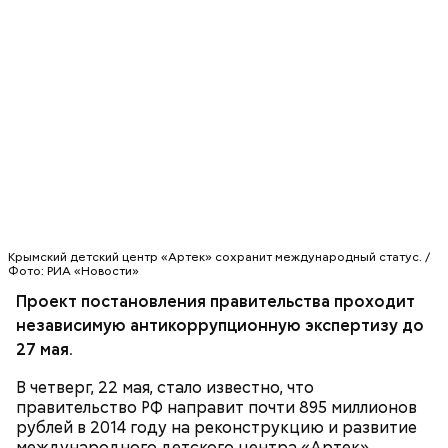
Святитель Николай дожил до глубокой старости и
скончался в середине IV века. По церковному
преданию, мощи святого сохранились нетленными
и источали чудесное миро, от которого исцелилось
множество людей. В 1087 году мощи Николая
Угодника были перенесены в итальянский город
Бар (Бари), где находятся и поныне.
Кабачки в овощном соусе
Крымский детский центр «Артек» сохранит международный статус. /
Фото: РИА «Новости»
Проект постановления правительства проходит
независимую антикоррупционную экспертизу до
27 мая.
В четверг, 22 мая, стало известно, что
правительство РФ направит почти 895 миллионов
Очищенный сырой салатный сельдерей
За свою земную жизнь он совершил множество
рублей в 2014 году на реконструкцию и развитие
нашинковать соломкой. Яблоки очистить от
добрых дел во славу Божию.
международного детского центра «Артек».