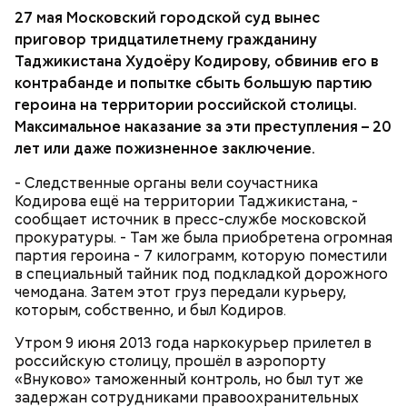
27 мая Московский городской суд вынес
приговор тридцатилетнему гражданину
По словам представителей пресс-службы
прокуратуры Москвы, была учтена позиция
Таджикистана Худоёру Кодирову, обвинив его в
государственного обвинителя, и суд приговорил
контрабанде и попытке сбыть большую партию
Кодирова к 16 годам лишения свободы с
героина на территории российской столицы.
отбыванием в исправительной колонии строгого
Максимальное наказание за эти преступления – 20
режима. Также источник сообщил, что в отношении
лет или даже пожизненное заключение.
соучастника наркокурьера, оставшегося в
Таджикистане, заведено отдельное уголовное
- Следственные органы вели соучастника
производство.
Кодирова ещё на территории Таджикистана, -
сообщает источник в пресс-службе московской
прокуратуры. - Там же была приобретена огромная
партия героина - 7 килограмм, которую поместили
в специальный тайник под подкладкой дорожного
чемодана. Затем этот груз передали курьеру,
которым, собственно, и был Кодиров.
Утром 9 июня 2013 года наркокурьер прилетел в
российскую столицу, прошёл в аэропорту
«Внуково» таможенный контроль, но был тут же
задержан сотрудниками правоохранительных