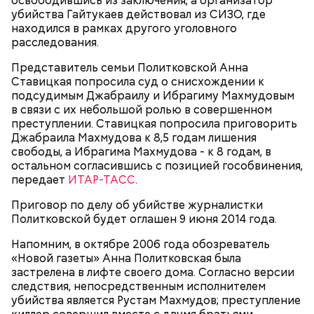
освободившись из заключения, а организатор
убийства Гайтукаев действовал из СИЗО, где
находился в рамках другого уголовного
расследования.
Представитель семьи Политковской Анна
Ставицкая попросила суд о снисхождении к
подсудимым Джабраилу и Ибрагиму Махмудовым
в связи с их небольшой ролью в совершенном
преступлении. Ставицкая попросила приговорить
Джабраила Махмудова к 8,5 годам лишения
свободы, а Ибрагима Махмудова - к 8 годам, в
остальном согласившись с позицией гособвинения,
передает
ИТАР-ТАСС
.
Приговор по делу об убийстве журналистки
Политковской будет оглашен 9 июня 2014 года.
Напомним, в октябре 2006 года обозреватель
«Новой газеты» Анна Политковская была
застрелена в лифте своего дома. Согласно версии
следствия, непосредственным исполнителем
убийства является Рустам Махмудов; преступление