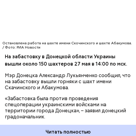
замминистра угольной промышленности
самопровозглашенной Донецкой народной
республики (ДНР) Константин Кузьмин.
Остановлена работа на шахте имени Скочинского и шахте Абакумова.
/ Фото: РИА Новости
На забастовку в Донецкой области Украины
вышли около 150 шахтеров 27 мая в 14:00 по мск.
Мэр Донецка Александр Лукьянченко сообщил, что
на забастовку вышли горняки с шахт имени
Скачинского и Абакумова.
«Забастовка была против проведения
спецоперации украинскими войсками на
территории города Донецка», – заявил донецкий
градоначальник.
Читать полностью