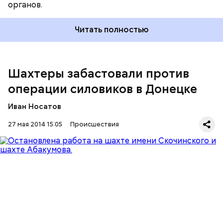
органов.
Читать полностью
Он отметил, что к этой акции должны были
подключиться горняки Южнодонбасской-3.
«Думаю, к нам подключатся все шахты Донбасса», –
Шахтеры забастовали против
цитирует
«Интерфакс»
Константина Кульмина.
операции силовиков в Донецке
Иван Носатов
27 мая 2014 15:05
Происшествия
Работа на шахте имени Скочинского и шахте
Абакумова уже остановлена. Это подтвердил 1-й