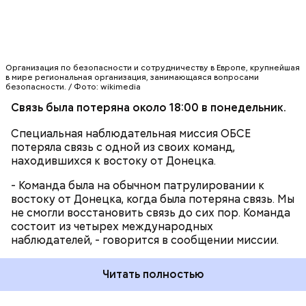
Организация по безопасности и сотрудничеству в Европе, крупнейшая
в мире региональная организация, занимающаяся вопросами
безопасности. / Фото: wikimedia
Связь была потеряна около 18:00 в понедельник.
Специальная наблюдательная миссия ОБСЕ
потеряла связь с одной из своих команд,
В результате ДТП пострадавших нет, за
находившихся к востоку от Донецка.
медицинской помощью никто не обращался,
сообщили в МЖД. Водитель грузовика также не
- Команда была на обычном патрулировании к
пострадал.
востоку от Донецка, когда была потеряна связь. Мы
Информация о происшествии уточняется в
не смогли восстановить связь до сих пор. Команда
настоящее время, передает
ИТАР-ТАСС
.
состоит из четырех международных
наблюдателей, - говорится в сообщении миссии.
В свою очередь, в управлении Московской
железной дороги (МЖД) уточнили, что авария
произошла на переезде через железную дорогу
Читать полностью
Ярославского направления. По данным МЖД,
«водитель грузового автомобиля ЗИЛ,