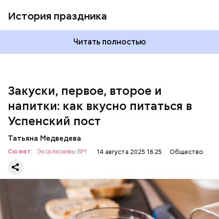
виде.
1 кг баклажанов;
История праздника
600 г помидоров;
300 г моркови;
200 г шпината;
Читать полностью
100 г салата лиственного;
200 г репчатого лука;
100 г муки;
100 г растительного масла;
зелень петрушки и укропа.
Закуски, первое, второе и
напитки: как вкусно питаться в
Успенский пост
Татьяна Медведева
Сюжет:
Эксклюзивы ВМ
14 августа 2025 16:25
Общество
Баклажаны с овощами