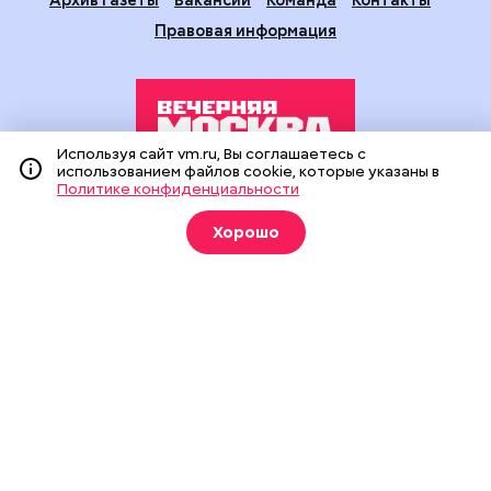
Правовая информация
Используя сайт vm.ru, Вы соглашаетесь с
использованием файлов cookie, которые указаны в
Политике конфиденциальности
Издание создано при финансовой поддержке Департамента
средств массовой информации и рекламы города Москвы.
Хорошо
На сайте применяются рекомендательные технологии
(информационные технологии предоставления информации
на основе сбора, систематизации и анализа сведений,
относящихся к предпочтениям пользователей сети
«Интернет», находящихся на территории Российской
Федерации).
Сетевое издание "Вечерняя Москва" (18+) зарегистрировано
в Федеральной службе по надзору в сфере связи,
информационных технологий и массовых коммуникаций
(Роскомнадзор). Свидетельство о регистрации ЭЛ № ФС 77 -
90524 от 09.12.2025. Учредитель: АО "Редакция газеты
"Вечерняя Москва". Главный редактор
vm.ru
: Александр
Геннадьевич Глуходедов. Адрес редакции: 127015, г.Москва,
Бумажный пр-д, д. 14, стр. 2. Телефон:
+7(499)557-04-24
. Адрес