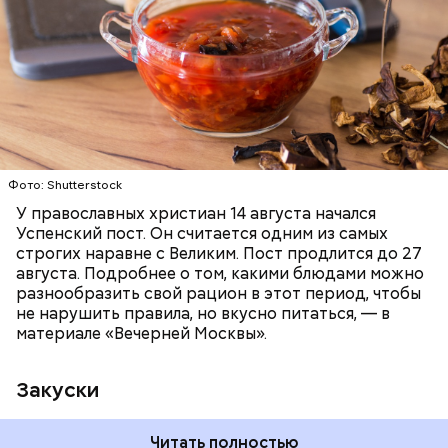
ПРАВОСЛАВИЕ
ЕДА
РЕЦЕПТЫ
Читайте также:
Синоптик предупредил о переносе
купального сезона в Москве и Подмосковье
Фото: Shutterstock
У православных христиан 14 августа начался
Успенский пост. Он считается одним из самых
строгих наравне с Великим. Пост продлится до 27
августа. Подробнее о том, какими блюдами можно
разнообразить свой рацион в этот период, чтобы
не нарушить правила, но вкусно питаться, — в
материале «Вечерней Москвы».
Закуски
Читать полностью