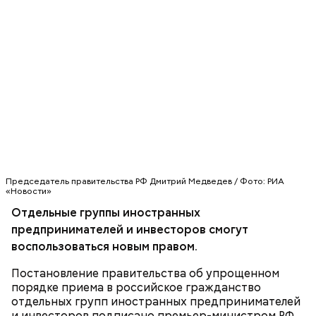
Очищенный сырой салатный сельдерей
За свою земную жизнь он совершил множество
Председатель правительства РФ Дмитрий Медведев / Фото: РИА
нашинковать соломкой. Яблоки очистить от
добрых дел во славу Божию.
«Новости»
кожицы и семян, нарезать ломтиками. Так же
Отдельные группы иностранных
нарезать вареный картофель. Продукты
предпринимателей и инвесторов смогут
перемешать, полить салатной заправкой, выложить
воспользоваться новым правом.
в салатник горкой и украсить веточками
сельдерея, кусочками свежих помидоров и
Постановление правительства об упрощенном
ломтиками яблок.
порядке приема в российское гражданство
отдельных групп иностранных предпринимателей
и инвесторов подписано премьер-министром РФ