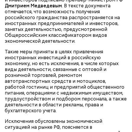
Дмитрием Медведевым
. В тексте документа
отмечается, что возможность получения
российского гражданства распространяется на
иностранных предпринимателей и инвесторов,
занятых деятельностью, предусмотренной
Общероссийским классификатором видов
2-3 картофелины,
экономической деятельности.
1 некрупное яблоко,
1 некрупный помидор,
Такие меры приняты в целях привлечения
А еще, удержав меч палача, святой Николай спас от
2 корня сельдерея,
иностранных инвестиций в российскую
смерти трех мужей, невинно осужденных
салатная заправка.
экономику, но есть исключения, в числе которых
корыстолюбивым градоначальником.
виды деятельности, связанные с оптовой и
розничной торговлей, ремонтом
автотранспортных средств и мотоциклов,
работой гостиниц и предприятий общественного
питания, операциями с недвижимым имуществом,
трудоустройством и подбором персонала, а также
деятельности в области рекламы, права и
бухгалтерского учета.
Исключения обусловлены экономической
ситуацией на рынке РФ, поясняется в