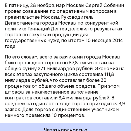
В пятницу, 28 ноября, мэр Москвы Сергей Собянин
провел совещание по оперативным вопросам в
правительстве Москвы. Руководитель
ЗИМА
Департамента города Москвы по конкурентной
политике Геннадий Дегтев доложил о результатах
торгов по закупкам продукции для
государственных нужд по итогам 10 месяцев 2014
года.
По его словам, всего заказчиками города Москвы
было проведено торгов по 57,8 тысяч лотам на
общую сумму 371 миллиардов рублей. Экономия на
всех этапах закупочного цикла составила 111,8
- Старый Арбат, в отличие от Столешникова
миллиарда рублей, что составляет более 30
(переулка - прим. Агентства «Москва») или
процентов от общего объема средств. При этом
Кузнецкого моста, не пешеходный просто по
штрафы за некачественное выполнение
своим хотя бы размерам - он слишком длинный.
контрактов составили 3,4 миллиарда рублей. В
Если Столешников - это была такая связка именно
среднем на один лот в ходе торгов приходится 3,9
пешеходная, которая в таком формате и
заявок. Доля торгов с единственным участником
существовала, и Кузнецкий мост тоже. Арбат - это
немного превысила 10 процентов.
все-таки надуманная вещь. И в этом, мне кажется,
ее дефект, - сказал Скокан.
Читать полностью