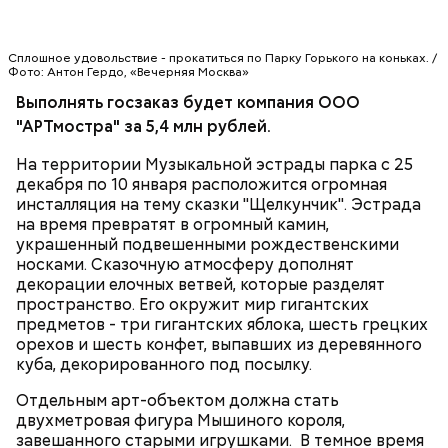
протяженностью 45 километров появится в
«Сокольниках». Там же установят самую большую
тюбинговую горку высотой 14,5 метра и длиной
Сплошное удовольствие - прокатиться по Парку Горького на коньках. /
200 метров. Горки поменьше будут устроены еще в
Фото: Антон Гердо, «Вечерняя Москва»
9 парках.
Выполнять госзаказ будет компания ООО
"АРТмостра" за 5,4 млн рублей.
На территории Музыкальной эстрады парка с 25
декабря по 10 января расположится огромная
инсталляция на тему сказки "Щелкунчик". Эстрада
на время превратят в огромный камин,
украшенный подвешенными рождественскими
носками. Сказочную атмосферу дополнят
декорации елочных ветвей, которые разделят
пространство. Его окружит мир гигантских
Катки в парках оборудованы раздевалками,
предметов - три гигантских яблока, шесть грецких
пунктами проката, услугами по заточке коньков,
орехов и шесть конфет, выпавших из деревянного
кафе.
куба, декорированного под посылку.
Отдельным арт-объектом должна стать
двухметровая фигура Мышиного короля,
завешанного старыми игрушками. В темное время