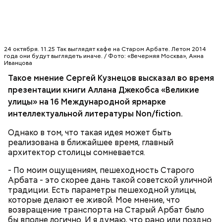
Он также уточнил, что в Москве появляется много
пешеходных зон, а из-за проблем с транспортной
24 октября. 11.25 Так выглядят кафе на Старом Арбате. Летом 2014
доступностью и с парковками Старый Арбат
года они будут выглядеть иначе. / Фото: «Вечерняя Москва», Анна
Иванцова
теряет важную часть аудитории.
Такое мнение Сергей Кузнецов высказал во время
презентации книги Аллана Джекобса «Великие
улицы» на 16 Международной ярмарке
интеллектуальной литературы Non/fiction.
Однако в том, что такая идея может быть
реализована в ближайшее время, главный
архитектор столицы сомневается.
- По моим ощущениям, пешеходность Старого
Арбата - это скорее дань такой советской уличной
традиции. Есть параметры пешеходной улицы,
которые делают ее живой. Мое мнение, что
возвращение транспорта на Старый Арбат было
бы вполне логично. И я думаю, что рано или поздно