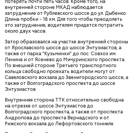
потерять почти пять часов. Кроме того, на
внутренней стороне МКАД наблюдается
затруднение от Рублевского шоссе до ул. Дыбенко.
Длина пробки - 18 км. Для того чтобы преодолеть
это затруднение, водителям придется потратить
около двух часов.
Затор образовался на участке внутренней стороны
от Ярославского шоссе до шоссе Энтузиастов, а
также от парка "Кузьминки" до пос. Совхоз им.
Ленина и от Ясенево до Мичуринского проспекта.
По внешней стороне Третьего транспортного
кольца свободно проехать водители могут от
Сергей Собянин поручил обратить особое
Савеловского вокзала до Звенигородского шоссе, а
внимание на состояние объектов зимнего отдыха.
также от Волгоградского проспекта до шоссе
Энтузиастов.
Внутренняя сторона ТТК относительно свободна
на отрезке от шоссе Энтузиастов до
Волгоградского проспекта, а также от проспекта
Андропова до проспекта Вернадского и от
Рижского вокзала до Лефортовского тоннеля.
К 15 декабря в парках появятся новогодние ели и