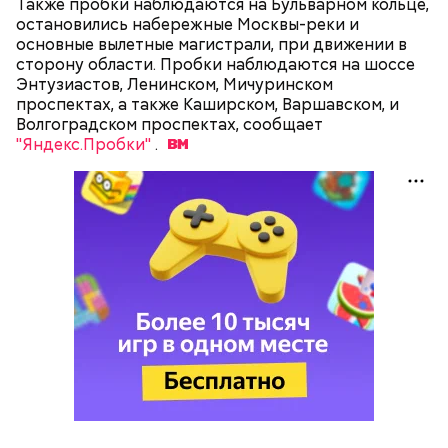
праздничное освещение. В период с 26 декабря по
Также пробки наблюдаются на Бульварном кольце,
11 января в парках культуры и отдыха пройдут
остановились набережные Москвы-реки и
новогодние программы, музыкальные концерты,
основные вылетные магистрали, при движении в
будут устраиваться фейерверки и световые шоу.
сторону области. Пробки наблюдаются на шоссе
Рождество в парках отметят сказочными
Энтузиастов, Ленинском, Мичуринском
представлениями, выступлениями хоров и
проспектах, а также Каширском, Варшавском, и
классическими балами. В течение новогодних
Волгоградском проспектах, сообщает
каникул будут организованы специальные
"Яндекс.Пробки"
.
программы для школьников: фестивали,
театральные представления, познавательные
занятия, спортивные соревнования, мастер-классы
и игры.
Фото: «Вечерняя Москва»