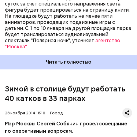
суток за счет специального направления света
Руководитель Департамента культуры города
фигура будет проецироваться на страницу книги.
Москвы Сергей Капков доложил о подготовке
На площадке будут работать не менее пяти
городских парков культуры и отдыха к зимнему
аниматоров, проводящих подвижные игры с
сезону. По его словам, в этом сезоне будут
детьми. С 1 по 10 января на другой площадке парка
работать 40 катков в 33 парках, из них 23 катка — с
будет транслироваться аудиовизуальный
искусственным льдом. Катки уже открыты в Парке
спектакль "Полярная ночь", уточняет
агентство
Горького, «Сокольниках» и Измайловском парке. 30
"Москва"
.
ноября запланировано открытие катков с
искусственным льдом в остальных парках
культуры и отдыха. Идет заливка катков с
Читать полностью
естественным льдом. В некоторых парках будут
залиты хоккейные коробки. Откроются секции
фигурного катания для детей и взрослых
(
подробнее...
)
Зимой в столице будут работать
40 катков в 33 парках
28 ноября 2014 18:10
Город
Мэр Москвы Сергей Собянин провел совещание
по оперативным вопросам.