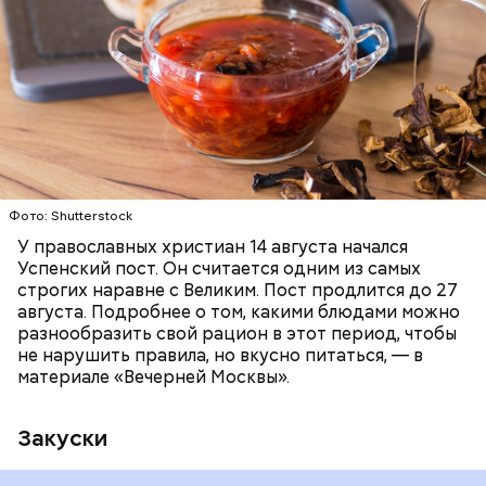
ПРАВОСЛАВИЕ
ЕДА
РЕЦЕПТЫ
Читайте также:
Синоптик предупредил о переносе
купального сезона в Москве и Подмосковье
Фото: Shutterstock
У православных христиан 14 августа начался
Успенский пост. Он считается одним из самых
строгих наравне с Великим. Пост продлится до 27
августа. Подробнее о том, какими блюдами можно
разнообразить свой рацион в этот период, чтобы
не нарушить правила, но вкусно питаться, — в
материале «Вечерней Москвы».
Закуски