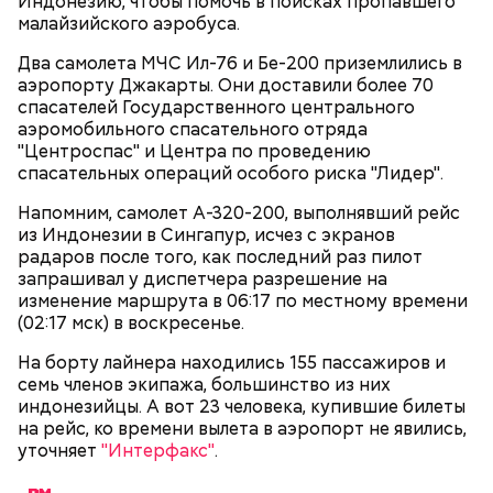
Индонезию, чтобы помочь в поисках пропавшего
малайзийского аэробуса.
Два самолета МЧС Ил-76 и Бе-200 приземлились в
аэропорту Джакарты. Они доставили более 70
спасателей Государственного центрального
аэромобильного спасательного отряда
"Центроспас" и Центра по проведению
2-3 картофелины,
спасательных операций особого риска "Лидер".
1 некрупное яблоко,
1 некрупный помидор,
А еще, удержав меч палача, святой Николай спас от
Напомним, самолет А-320-200, выполнявший рейс
2 корня сельдерея,
смерти трех мужей, невинно осужденных
из Индонезии в Сингапур, исчез с экранов
салатная заправка.
корыстолюбивым градоначальником.
радаров после того, как последний раз пилот
запрашивал у диспетчера разрешение на
изменение маршрута в 06:17 по местному времени
(02:17 мск) в воскресенье.
На борту лайнера находились 155 пассажиров и
семь членов экипажа, большинство из них
индонезийцы. А вот 23 человека, купившие билеты
на рейс, ко времени вылета в аэропорт не явились,
уточняет
"Интерфакс"
.