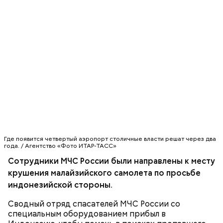
Очищенный сырой салатный сельдерей
За свою земную жизнь он совершил множество
Где появится четвертый аэропорт столичные власти решат через два
нашинковать соломкой. Яблоки очистить от
добрых дел во славу Божию.
года. / Агентство «Фото ИТАР-ТАСС»
кожицы и семян, нарезать ломтиками. Так же
Сотрудники МЧС России были направлены к месту
нарезать вареный картофель. Продукты
перемешать, полить салатной заправкой, выложить
крушения малайзийского самолета по просьбе
в салатник горкой и украсить веточками
индонезийской стороны.
сельдерея, кусочками свежих помидоров и
ломтиками яблок.
Сводный отряд спасателей МЧС России со
специальным оборудованием прибыл в