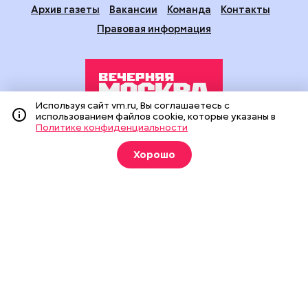
Архив газеты
Вакансии
Команда
Контакты
Правовая информация
Используя сайт vm.ru, Вы соглашаетесь с
использованием файлов cookie, которые указаны в
Политике конфиденциальности
Издание создано при финансовой поддержке Департамента
средств массовой информации и рекламы города Москвы.
Хорошо
На сайте применяются рекомендательные технологии
(информационные технологии предоставления информации
на основе сбора, систематизации и анализа сведений,
относящихся к предпочтениям пользователей сети
«Интернет», находящихся на территории Российской
Федерации).
Сетевое издание "Вечерняя Москва" (18+) зарегистрировано
в Федеральной службе по надзору в сфере связи,
информационных технологий и массовых коммуникаций
(Роскомнадзор). Свидетельство о регистрации ЭЛ № ФС 77 -
90524 от 09.12.2025. Учредитель: АО "Редакция газеты
"Вечерняя Москва". Главный редактор
vm.ru
: Александр
Геннадьевич Глуходедов. Адрес редакции: 127015, г.Москва,