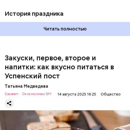
шкафу 10-15 минут. Подать баклажаны в холодном
виде.
1 кг баклажанов;
История праздника
600 г помидоров;
300 г моркови;
200 г шпината;
Читать полностью
100 г салата лиственного;
200 г репчатого лука;
100 г муки;
100 г растительного масла;
зелень петрушки и укропа.
Закуски, первое, второе и
напитки: как вкусно питаться в
Успенский пост
Татьяна Медведева
Сюжет:
Эксклюзивы ВМ
14 августа 2025 16:25
Общество
Баклажаны с овощами