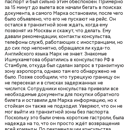
паспорт и был сильно этим обеспокоен. Примерно
за 15 минут до вылета все начали бегать в поисках
документа, а самого Марка остановили, после чего
было объявлено, что его не пускают на рейс. Он
остался в транзитной зоне ждать, когда ему
позвонят из Москвы и скажут, что делать. Ему
давали рекомендации, контакты консульства,
телефоны служб, работающих с иностранцами, но
до сих пор непонятно, обращался ли куда-то.
Английского языка Марк не знает. Знакомые
Ишмухаметова обратились в консульство РФ в
Стамбуле, откуда был сделан запрос в транзитную
зону аэропорта, однако там его обнаружено не
было. Позже сообщили, что турецкую границу он
не пересекал и в списках задержанных не
числится. Сотрудники консульства привезли все
необходимые документы для покупки обратного
билета и оставили для Марка информацию, но к
стойкам он также не подходил. Уверяют, что он не
мог выйти из транзитной зоны без паспорта.
Поскольку это были очень короткие гастроли, была
надежда на то, что он просто ждёт возвращения
всей команды. По рекомендации консульства