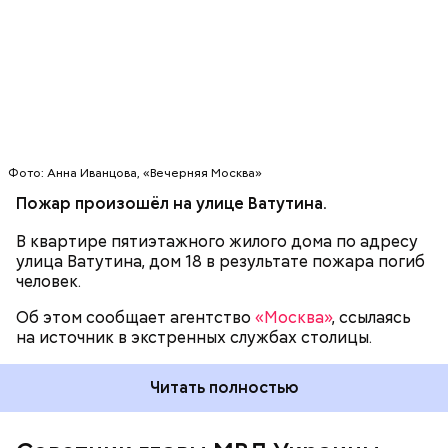
находился за рулем микроавтобуса, который
провалился под лёд. Официальные комментарии по
поводу этих данных не поступали. В МИД Украины
также заявляли, что не получали точной
информации о судьбе Януковича-младшего.
Фото: Анна Иванцова, «Вечерняя Москва»
Пожар произошёл на улице Ватутина.
В квартире пятиэтажного жилого дома по адресу
улица Ватутина, дом 18 в результате пожара погиб
человек.
Как стало известно, консульство Украины в
Новосибирске проверяет данные о гибели сына
Об этом сообщает агентство
«Москва»
, ссылаясь
экс-президента Украины. Об этом агентству
на источник в экстренных службах столицы.
рассказал генеральный консул Украины в
Новосибирске Александр Москвитин.
Читать полностью