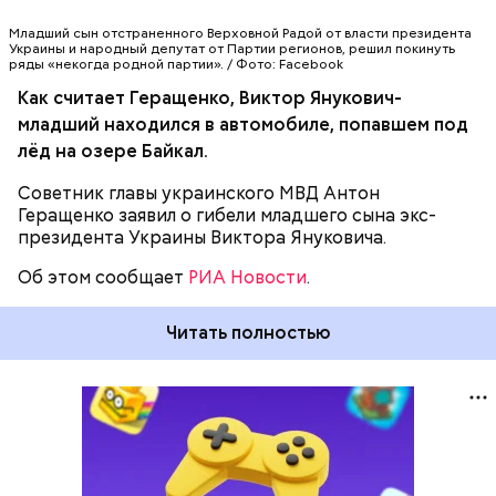
рассказал агентству, что сын Януковича в момент
Младший сын отстраненного Верховной Радой от власти президента
произошедшего мог находиться в России с
Украины и народный депутат от Партии регионов, решил покинуть
документами на другое имя, если он принимал
ряды «некогда родной партии». / Фото: Facebook
участие в программе защиты свидетелей.
Как считает Геращенко, Виктор Янукович-
младший находился в автомобиле, попавшем под
лёд на озере Байкал.
Советник главы украинского МВД Антон
Геращенко заявил о гибели младшего сына экс-
президента Украины Виктора Януковича.
Об этом сообщает
РИА Новости
.
Читать полностью