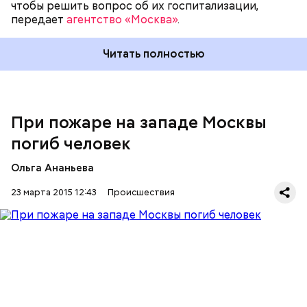
чтобы решить вопрос об их госпитализации,
передает
агентство «Москва»
.
Читать полностью
При пожаре на западе Москвы
погиб человек
Ольга Ананьева
23 марта 2015 12:43
Происшествия
Как стало известно, площадь возгорания составила
4 квадратных метров. По словам соседей, в этой
Ранее СМИ Украины сообщали о предполагаемой
двухкомнатной квартире проживал инвалид,
гибели на Байкале Виктора Януковича-младшего.
отмечает источник агентства.
Согласно этим сообщениям, сын экс-президента