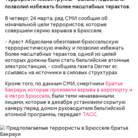
позволил избежать более масштабных терактов.
В четверг, 24 марта, ряд СМИ сообщил об
изначальной цели террористов, которые
совершили серию взрывов в Брюсселе.
Святитель Николай дожил до глубокой старости и
- Арест Абдеслама обезглавил брюссельскую
скончался в середине IV века. По церковному
террористическую ячейку и позволил избежать
преданию, мощи святого сохранились нетленными
более масштабных терактов, одной из целей
и источали чудесное миро, от которого исцелилось
которых должны были стать бельгийские атомные
множество людей. В 1087 году мощи Николая
Кабачки в овощном соусе
электростанции, - сообщила газета Derner er,
Угодника были перенесены в итальянский город
ссылаясь на источники в силовых структурах.
Бар (Бари), где находятся и поныне.
Кроме того, по данным СМИ, смертники
братья
Бакрауи, которые произвели взрывы в аэропорту и
в метро Брюсселя
, были теми неназванными
лицами, которые в декабре установили скрытую
камеру перед домом руководителя бельгийской
атомной программы, передает
ТАСС
.