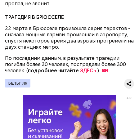
смерти трех мужей, невинно осужденных
пропал, не звонит.
корыстолюбивым градоначальником.
ТРАГЕДИЯ В БРЮССЕЛЕ
22 марта в Брюсселе произошла серия терактов -
сначала мощные взрывы произошли в аэропорту,
спустя некоторое время два взрывы прогремели на
двух станциях метро.
По последним данным, в результате трагедии
погибли более 30 человек, пострадали более 300
человек. (
подробнее читайте
ЗДЕСЬ
)
БЕЛЬГИЯ
Понадобятся:
Как гласит предание, совершая паломничество в
Иерусалим, Николай Чудотворец по просьбе
отчаявшихся путников молитвой успокоил
разбушевавшееся море.
Как рассказывает Житие, преподобный родился в