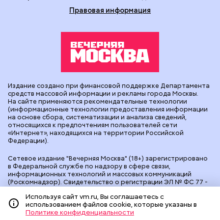
Правовая информация
Издание создано при финансовой поддержке Департамента
средств массовой информации и рекламы города Москвы.
На сайте применяются рекомендательные технологии
(информационные технологии предоставления информации
на основе сбора, систематизации и анализа сведений,
относящихся к предпочтениям пользователей сети
«Интернет», находящихся на территории Российской
Федерации).
Сетевое издание "Вечерняя Москва" (18+) зарегистрировано
в Федеральной службе по надзору в сфере связи,
информационных технологий и массовых коммуникаций
(Роскомнадзор). Свидетельство о регистрации ЭЛ № ФС 77 -
90524 от 09.12.2025. Учредитель: АО "Редакция газеты
Используя сайт vm.ru, Вы соглашаетесь с
"Вечерняя Москва". Главный редактор
vm.ru
: Александр
использованием файлов cookie, которые указаны в
Геннадьевич Глуходедов. Адрес редакции: 127015, г.Москва,
Политике конфиденциальности
Бумажный пр-д, д. 14, стр. 2. Телефон:
+7(499)557-04-24
. Адрес