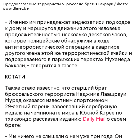
Предполагаемые террористы в Брюсселе братья Бакрауи / Фото:
Очищенный сырой салатный сельдерей
www.dhnet.be
нашинковать соломкой. Яблоки очистить от
кожицы и семян, нарезать ломтиками. Так же
За свою земную жизнь он совершил множество
- Именно им принадлежат видеозаписи подходов
нарезать вареный картофель. Продукты
добрых дел во славу Божию.
к дому и маршрутов движения этого человека
перемешать, полить салатной заправкой, выложить
продолжительностью несколько десятков часов,
в салатник горкой и украсить веточками
которые полицейские обнаружили в ходе
сельдерея, кусочками свежих помидоров и
антитеррористической операции в квартире
ломтиками яблок.
другого члена этой же террористической ячейки и
подозреваемого в парижских терактах Мухамеда
Баккали, - говорится в газете.
КСТАТИ
Также стало известно, что старший брат
брюссельского террориста Наджима Лаашрауи
Мурад оказался известным спортсменом.
2-3 картофелины,
29-летний парень, завоевавший серебряную
1 некрупное яблоко,
медаль на чемпионате мира в Южной Корее по
1 некрупный помидор,
тхэквондо рассказал изданию
Daily Mail
о своем
2 корня сельдерея,
брате:
салатная заправка.
А еще, удержав меч палача, святой Николай спас от
- Мы ничего не слышали о нем уже три года. Он