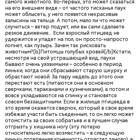
самого животного. Во-первых, это может сказаться
на его внешнем виде – от частого тисканья паук
может облысеть, у него появятся некрасивые
залысины на тельце. А потом, мало ли что может
случиться – ветер подует, или вы сами сделаете
резкое движение… Если взрослый птицеед не
удержится и упадет на пол, он просто-напросто
лопнет, как пузырь. Зачем так рисковать
животным?[b]Питомцы голубых кровей[/b]Кстати,
несмотря на свой устрашающий вид, пауки
бывают очень уязвимыми – особенно в период
линьки, когда они сбрасывают старую шкурку и
обрастают новой. За пару недель до этого они
перестают есть (питаются они в основном
сверчками, тараканами и кузнечиками), а потом и
вовсе укладываются на спинку и становятся
совсем беззащитными. Если в жилище птицееда в
это время окажется сверчок, который в свое время
избежал участи быть съеденным, то он легко может
отомстить за своих собратьев и в лучшем случае
отгрызть у хищника ногу (эту потерю
относительно легко возместить – в следующую
линьку потерянная конечность отрастет заново), а