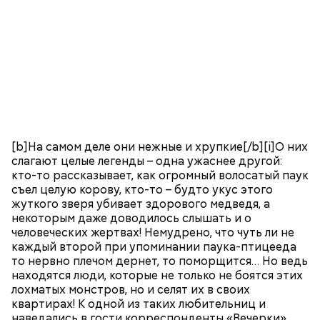
[b]На самом деле они нежные и хрупкие[/b][i]О них
слагают целые легенды – одна ужаснее другой:
кто-то рассказывает, как огромный волосатый паук
съел целую корову, кто-то – будто укус этого
жуткого зверя убивает здорового медведя, а
некоторым даже доводилось слышать и о
человеческих жертвах! Немудрено, что чуть ли не
каждый второй при упоминании паука-птицееда
то нервно плечом дернет, то поморщится… Но ведь
находятся люди, которые не только не боятся этих
лохматых монстров, но и селят их в своих
квартирах! К одной из таких любительниц и
наведались в гости корреспонденты «Вечерки».