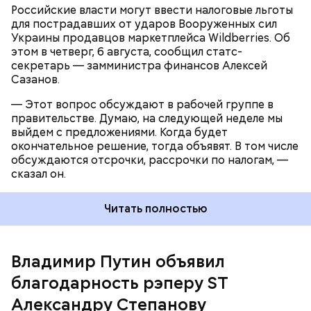
Российские власти могут ввести налоговые льготы
для пострадавших от ударов Вооруженных сил
Украины продавцов маркетплейса Wildberries. Об
этом в четверг, 6 августа, сообщил статс-
секретарь — замминистра финансов Алексей
1 мая Путин также присвоил звание
Героя Труда
Сазанов.
пятерым россиянам за выдающиеся заслуги.
Коллектив Российского государственного
— Этот вопрос обсуждают в рабочей группе в
художественно-промышленного университета
правительстве. Думаю, на следующей неделе мы
имени Строганова тоже был удостоен почетного
выйдем с предложениями. Когда будет
знака «За успехи в труде».
окончательное решение, тогда объявят. В том числе
обсуждаются отсрочки, рассрочки по налогам, —
сказал он.
Читать полностью
Владимир Путин объявил
27 июля российский лидер удостоил орденом «За
благодарность рэперу ST
доблестный труд» председателя Государственной
Александру Степанову
думы
Вячеслава Володина
. Политик получил