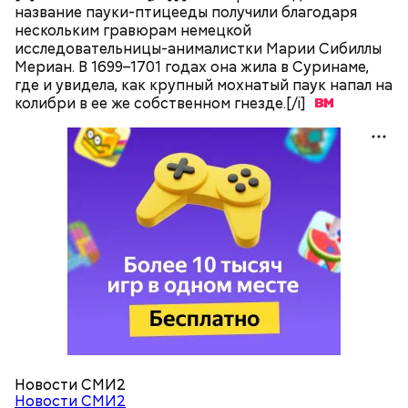
название пауки-птицееды получили благодаря
нескольким гравюрам немецкой
исследовательницы-анималистки Марии Сибиллы
Мериан. В 1699–1701 годах она жила в Суринаме,
где и увидела, как крупный мохнатый паук напал на
колибри в ее же собственном
гнезде.[/i]
Читайте также:
Синоптик предупредил о переносе
купального сезона в Москве и Подмосковье
Новости СМИ2
По словам Вильфанда, с середины следующей
Новости СМИ2