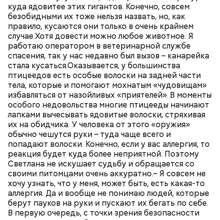
куда ядовитее этих гигантов. Конечно, совсем
безобидными их тоже нельзя назвать, но, как
правило, кусаются они только в очень крайнем
случае.Хотя довести можно любое животное. Я
работаю оператором в ветеринарной службе
спасения, так у нас недавно был вызов – канарейка
стала кусаться.Оказывается, у большинства
птицеедов есть особые волоски на задней части
тела, которые и помогают мохнатым «чудовищам»
избавляться от назойливых «приятелей». В моменты
особого недовольства многие птицееды начинают
лапками вычесывать ядовитые волоски, стряхивая
их на обидчика. У человека от этого «оружия»
обычно чешутся руки – туда чаще всего и
попадают волоски. Конечно, если у вас аллергия, то
реакция будет куда более неприятной. Поэтому
Светлана не искушает судьбу и обращается со
своими питомцами очень аккуратно.– Я совсем не
хочу узнать, что у меня, может быть, есть какая-то
аллергия. Да и вообще не понимаю людей, которые
берут пауков на руки и пускают их бегать по себе.
В первую очередь, с точки зрения безопасности