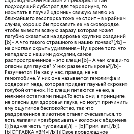
садоводческий магазин и приобрести там
подходящий субстрат для террариума, то
насыпать в паучий «домик» свежую землю из
ближайшего лесопарка тоже не стоит – в крайнем
случае, хорошо бы прокалить ее на сковородке,
чтобы вывести всякую заразу, которая может
пагубно сказаться на здоровье хрупких созданий.
[b]– А что такого страшного в наших почвах?[/b] –
не смогла я скрыть удивления.– Ну, кроме того, что
нападало с нашими дождями, самое
распространенное – это клещи.[b]– А чем клещи-то
опасны для пауков? У них разве есть кровь?[/b]–
Разумеется. Не как у нас, правда, не на
гемоглобине. У них она называется гемолимфа и
содержит медь, которая придает паучьей «крови»
голубой оттенок. Но клещи питаются не ею, а
мелкими остатками пищи.То есть они, в принципе,
не опасны для здоровья паука, но могут причинить
ему ощутимое беспокойство, так что
раздраженное животное станет счесываться, то
есть лапками «разбрасывать» волоски с абдомена
([i]задняя часть туловища[/i]. – [b]Прим. авт.[/b]).
[b]СПРАВКА «ВМ»[/b][i]Свое кровожадное