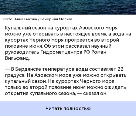
КУПАЛЬНЫЙ СЕЗОН
Фото: Анна Быкова / Вечерняя Москва
Купальный сезон на курортах Азовского моря
Вооруженные силы Украины в последнее время
можно уже открывать в настоящее время, а вода на
стали активно бить по логистическим комплексам
курортах Черного моря прогреется во второй
Wildberries в России. Так, склад маркетплейса в
половине июня. Об этом рассказал научный
Самарской области, атакованный 2 августа,
руководитель Гидрометцентра РФ Роман
полностью выгорел
на площади 160 тысяч
Вильфанд.
квадратных метров, находившиеся внутри товары
— В Бердянске температура воды составляет 22
уничтожены.
градуса. На Азовском море уже можно открывать
купальный сезон. На курортах Черного моря
только во второй половине июня можно ожидать
открытия купального сезона, — сказал он.
Читать полностью
Кроме того, Министерство экономического
развития России работает над
программой
помощи
предпринимателям, чьи товары