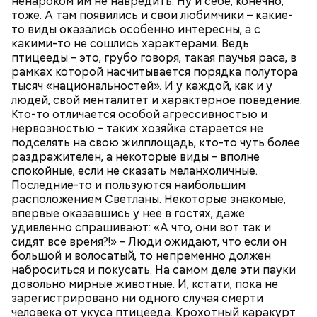
ненароком им не навредить. Ну и себе, конечно,
тоже. А там появились и свои любимчики – какие-
то виды оказались особенно интересны, а с
какими-то не сошлись характерами. Ведь
птицееды – это, грубо говоря, такая паучья раса, в
рамках которой насчитывается порядка полутора
тысяч «национальностей». И у каждой, как и у
людей, свой менталитет и характерное поведение.
Кто-то отличается особой агрессивностью и
нервозностью – таких хозяйка старается не
подселять на свою жилплощадь, кто-то чуть более
раздражителен, а некоторые виды – вполне
спокойные, если не сказать меланхоличные.
Последние-то и пользуются наибольшим
расположением Светланы. Некоторые знакомые,
впервые оказавшись у нее в гостях, даже
удивленно спрашивают: «А что, они вот так и
сидят все время?!» – Люди ожидают, что если он
большой и волосатый, то непременно должен
наброситься и покусать. На самом деле эти пауки
довольно мирные животные. И, кстати, пока не
зарегистрировано ни одного случая смерти
человека от укуса птицееда. Крохотный каракурт