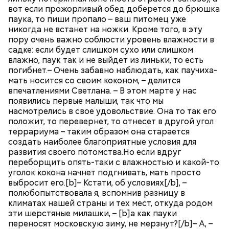
вот если прожорливый обед доберется до брюшка
паука, то пиши пропало – ваш питомец уже
никогда не встанет на ножки. Кроме того, в эту
пору очень важно соблюсти уровень влажности в
садке: если будет слишком сухо или слишком
влажно, паук так и не выйдет из линьки, то есть
погибнет.– Очень забавно наблюдать, как паучиха-
мать носится со своим коконом, – делится
впечатлениями Светлана. – В этом марте у нас
появились первые малыши, так что мы
насмотрелись в свое удовольствие. Она то так его
положит, то перевернет, то отнесет в другой угол
террариума – таким образом она старается
создать наиболее благоприятные условия для
развития своего потомства.Но если вдруг
переборщить опять-таки с влажностью и какой-то
уголок кокона начнет подгнивать, мать просто
выбросит его.[b]– Кстати, об условиях[/b], –
полюбопытствовала я, вспомнив разницу в
климатах нашей страны и тех мест, откуда родом
эти шерстяные милашки, – [b]а как пауки
переносят московскую зиму, не мерзнут?[/b]– А, –