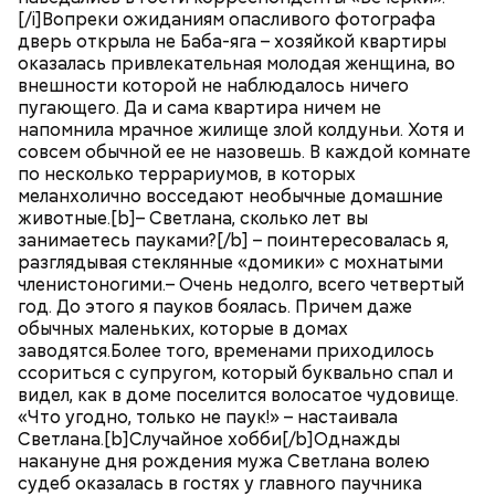
[/i]Вопреки ожиданиям опасливого фотографа
дверь открыла не Баба-яга – хозяйкой квартиры
оказалась привлекательная молодая женщина, во
внешности которой не наблюдалось ничего
пугающего. Да и сама квартира ничем не
напомнила мрачное жилище злой колдуньи. Хотя и
совсем обычной ее не назовешь. В каждой комнате
по несколько террариумов, в которых
меланхолично восседают необычные домашние
животные.[b]– Светлана, сколько лет вы
занимаетесь пауками?[/b] – поинтересовалась я,
разглядывая стеклянные «домики» с мохнатыми
членистоногими.– Очень недолго, всего четвертый
год. До этого я пауков боялась. Причем даже
обычных маленьких, которые в домах
заводятся.Более того, временами приходилось
ссориться с супругом, который буквально спал и
видел, как в доме поселится волосатое чудовище.
«Что угодно, только не паук!» – настаивала
Светлана.[b]Случайное хобби[/b]Однажды
накануне дня рождения мужа Светлана волею
судеб оказалась в гостях у главного паучника