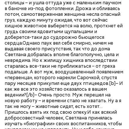
столицы – и ушла оттуда уже с маленьким паучком
в баночке из-под фотопленки. Дрожа и обливаясь
потом, самоотверженная женщина несла опасный
груз, каждую минуту ожидая, что вот сейчас
хищное животное выберется на волю, проткнет ей
грудь своими ядовитыми щупальцами и
доберется-таки до судорожно бьющегося
сердца.Однако паук вел себя смирно, ничем не
выдавая своего присутствия, так что до дома
Светлана добралась вполне благополучно, цела и
невредима. Но к жилищу хищника впоследствии
старалась все-таки не приближаться – от греха
подальше. А вот муж, воодушевленный появлением
«первенца», которого нарекли Сарочкой, спустя
пару месяцев прикупил еще двух птицеедов.[b]– И
как же все это хозяйство оказалось в вашем
ведении?[/b]– Очень просто. Муж перешел на
новую работу – и времени стало не хватать. Ну а я
так не могу – животные сидят, есть хотят…
Пришлось взять их под свою опеку.И как всякий
добросовестный человек, Светлана принялась
изучать «биографии» своих воспитанников, чтобы