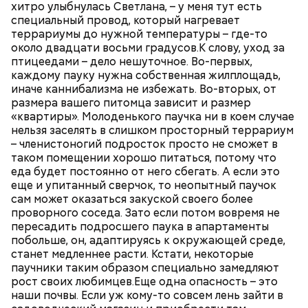
хитро улыбнулась Светлана, – у меня тут есть
специальный провод, который нагревает
террариумы до нужной температуры – где-то
около двадцати восьми градусов.К слову, уход за
птицеедами – дело нешуточное. Во-первых,
каждому пауку нужна собственная жилплощадь,
иначе каннибализма не избежать. Во-вторых, от
размера вашего питомца зависит и размер
«квартиры». Молоденького паучка ни в коем случае
нельзя заселять в слишком просторный террариум
– членистоногий подросток просто не сможет в
таком помещении хорошо питаться, потому что
еда будет постоянно от него сбегать. А если это
еще и упитанный сверчок, то неопытный паучок
сам может оказаться закуской своего более
проворного соседа. Зато если потом вовремя не
пересадить подросшего паука в апартаменты
побольше, он, адаптируясь к окружающей среде,
станет медленнее расти. Кстати, некоторые
паучники таким образом специально замедляют
рост своих любимцев.Еще одна опасность – это
наши почвы. Если уж кому-то совсем лень зайти в