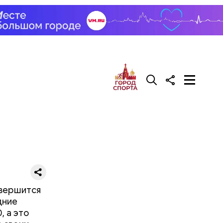
 по новым
авершится
дние
, а это