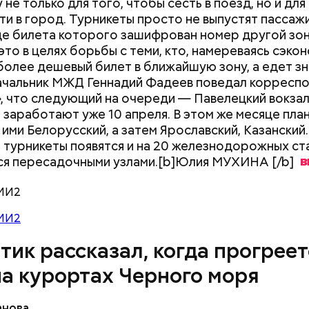
не только для того, чтобы сесть в поезд, но и для 
ти в город. Турникеты просто не выпустят пассажи
 Вильфанда, с середины следующей недели Черн
е билета которого зашифрован номер другой зон
тивнее прогреваться, потому что на юг России при
это в целях борьбы с теми, кто, намереваясь сэкон
е. Температура воздуха будет там выше нормы уж
более дешевый билет в ближайшую зону, а едет з
следующей недели — плюс 24-28 градусов, пере
ачальник МЖД Геннадий Фадеев поведал корресп
, что следующий на очереди — Павелецкий вокзал
енилось и чего уже удалось добиться?
 заработают уже 10 апреля. В этом же месяце пла
 ими Белорусский, а затем Ярославский, Казанский
 турникеты появятся и на 20 железнодорожных ст
ся пересадочными узлами.[b]Юлия МУХИНА
[/b]
МИ2
МИ2
тик рассказал, когда прогреет
на курортах Черного моря
МАИ, в частности, нацелены в первую очередь на 
зменений — людей, которые инициируют, продвиг
анова