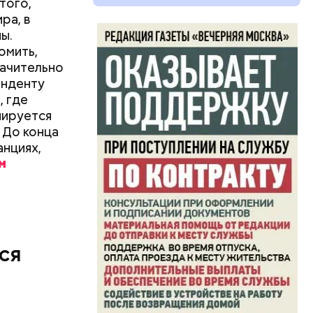
того,
ра, в
ое море
ы.
дет
омить,
е к
начительно
дает
ТАСС
.
онденту
, где
нируется
. До конца
анциях,
ся
подготовку
ают и