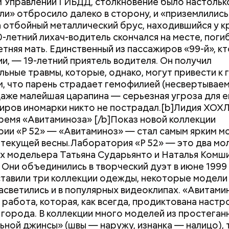
 Управлении ГИБДД, столкновение было настолько
ли» отбросило далеко в сторону, и «приземлились
а отбойный металлический брус, находившийся у к
0-летний лихач-водитель скончался на месте, поги
етняя мать. Единственный из пассажиров «99-й», кт
ии, — 19-летний приятель водителя. Он получил
Хотела спасти малыша: как
Вода за 10 тыся
льные травмы, которые, однако, могут привести к 
мать и сын погибли при
японский напит
м, что парень страдает гемофилией (несвертывае
падении из окна в Раменском
лишний вес
 даже малейшая царапина — серьезная угроза для е
иров иномарки никто не пострадал.[b]Лидия ХО
ремя «Авитаминоза» [/b]Показ новой коллекции
ии «Р 52» — «Авитаминоз» — стал самым ярким м
текущей весны.Лаборатория «Р 52» — это два мо
х модельера Татьяна Сударьянто и Наталья Комш
 Они объединились в творческий дуэт в июне 1999 
тавили три коллекции одежды, некоторые модели
асветились и в популярных видеоклипах. «Авитами
 работа, которая, как всегда, продиктована наст
города. В коллекции много моделей из простеганн
акже:
Синоптик предупредил о переносе купально
ьной джинсы» (швы — наружу, изнанка — налицо),
и Подмосковье