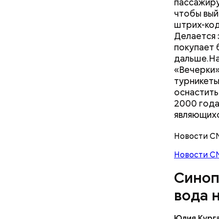
пассажиру 
чтобы вый
По словам
штрих-код
начнет ак
Делается 
потеплени
покупает 
середине 
дальше.Н
«Вечерки»
— Что изм
турникеты
оснастить
2000 года
являющих
Новости С
Новости С
Синоп
вода 
— Вузы и 
лидеров и
Юлия Кург