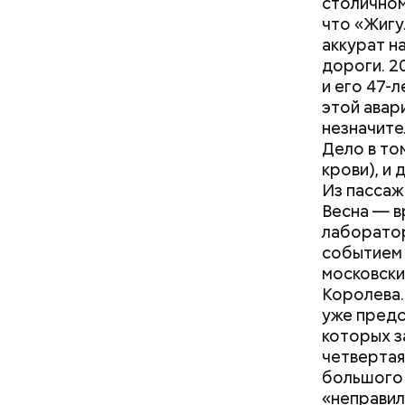
столичном
что «Жигу
аккурат н
дороги. 2
и его 47-л
этой авар
незначите
Дело в то
крови), и
Из пассаж
Весна — в
лаборатор
событием 
московски
Королева.
уже предс
которых з
четвертая
большого 
Читайте т
«неправил
в Москве 