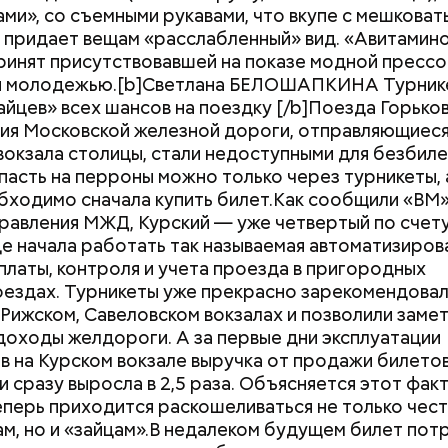
ами», со съемными рукавами, что вкупе с мешкова
еменном высшем образовании необходим больший
 придает вещам «расслабленный» вид. «Авитамин
риентированности, и новая модель позволяет дел
инят присутствовавшей на показе модной прессо
ый акцент. Также важными нововведениями в про
й молодежью.[b]Светлана БЕЛОШАПКИНА Турник
и унифицированное фундаментальное ядро подго
айцев» всех шансов на поездку [/b]Поезда Горько
тов, модули перспективных технологий и бизнес-
ия Московской железной дороги, отправляющиеся
вокзала столицы, стали недоступными для безбиле
пасть на перроны можно только через турникеты, 
бходимо сначала купить билет.Как сообщили «ВМ»
равления МЖД, Курский — уже четвертый по счету
де начала работать так называемая автоматизиров
платы, контроля и учета проезда в пригородных
ездах. Турникеты уже прекрасно зарекомендовал
Как поменять батареи дома и
Как получить до
 Рижском, Савеловском вокзалах и позволили заме
не получить штраф
рублей от госу
доходы желдороги. А за первые дни эксплуатации
трудной ситуац
в на Курском вокзале выручка от продажи билетов
претендовать и
и сразу выросла в 2,5 раза. Объясняется этот фак
документы
еперь приходится раскошеливаться не только чес
м, но и «зайцам».В недалеком будущем билет пот