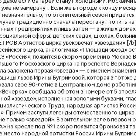
то даже если батареи станут холодными, москвичи 
 уже не замерзнут. Если же в городе к концу месяц
 незначительно, то отопительный сезон придется
лучае традиционно сначала перестанут топить на
ных предприятиях и лишь затем — в жилых домах
социальной сферы: детских садах, школах, больниц
ЕТРОВ Артистов цирка увековечат «звездами» [/b
ссийского цирка, аналогичная «Площади звезд» э
З «Россия», появится в скором времени в Москве.
льшого Московского цирка на проспекте Вернадс
ла заложена первая «звезда» — с именем знамени
щицы львов Ирины Бугримовой, которая в тот же 
вала свое 90-летие в Центральном доме работни
инженерных направлений МАИ самыми востребов
(«Вечерка» сообщала об этом в номере от 5 апрел
программы по подготовке специалистов в области
ной «звезде», исполненная золотыми буквами, глас
ния и ракетно-космических систем. По ИТ-направ
циалистического Труда, народная артистка Росс
ы профили «Программная инженерия систем маши
». Причем заслуги легенды отечественного цирк
 и «Программирование и технология разработки
не только «звездой». В зрительном зале в первом 
ых систем». Мы готовим специалистов на стыке и
А» на кресле под №1 скоро появится бронзовая т
 место народной артистки России Ирины Бугримо