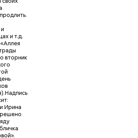
в своих
а
 продлить.
 и
ах и т.д.
]«Аллея
страды
Во вторник
кого
той
день
ков
анными
я).Надпись
ит:
лениям
ии Ирина
нного
а решено
ряду
нженерии и
абличка
вой».