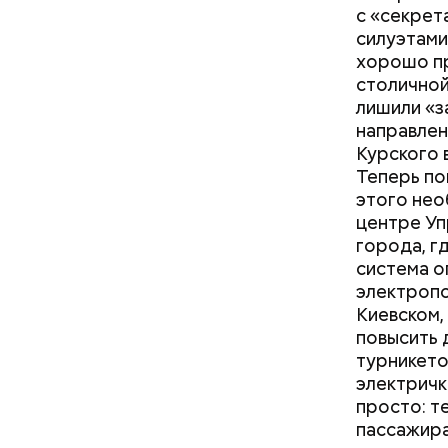
с «секрет
— В совр
силуэтами
практикоо
хорошо пр
этом особ
столично
МАИ стал
лишили «з
специалис
направлен
Курского 
Теперь по
этого нео
центре Уп
города, г
система о
электропо
Киевском,
повысить 
турникето
электричк
просто: т
пассажира