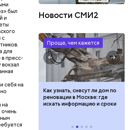
тыми
 уровень
оз» был
Новости СМИ2
ать на
й и
граммах
еты
товки
вского
мышления.
 с
Проще, чем кажется
тников.
а для
 в пресс-
 вокзал
анная
и себя на
 100 тысяч
Как узнать, снесут ли дом по
тно
дарства при
реновации в Москве: где
ии: кто может
искать информацию и сроки
 на
 какие нужны
т очень
тным
ребуется