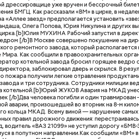
й дрессировщице уже вручен и бессрочный билет
ения БМГЦ. Как рассказали «ВМ» в цирке, в недал
а «Аллее звезд» предполагается установить «зве
андаша, Олега Попова, Юрия Никулина и других 
цирка.[b]Юлия МУХИНА Рабочий запустил в дире
едром [/b]В Москве совершено покушение на ди
кого ремонтного завода, который располагается 
 Мира. Как сообщили в правоохранительных орган
ератор котельной завода бросил горящее ведро 
 директора, заблокировал дверь и скрылся. В резу
о пожара получили легкие отравления продуктам
завода и три сотрудника. Сотрудники милиции ве
 котельной.[b]Юрий ЖУКОВ Авария на МКАД унес
век [/b]Два человека погибли и один травмирован 
ной аварии, произошедшей во вторник на 8-м кил
го кольца МКАД. Всему виной — нарушение самых
ных правил дорожного движения: перестраиваясь 
д, водитель «ВАЗ 21099» не уступил дорогу «БМВ-
 направления обучения, которые наиболее попул
уся в попутном направлении.Как сообщили «ВМ» в