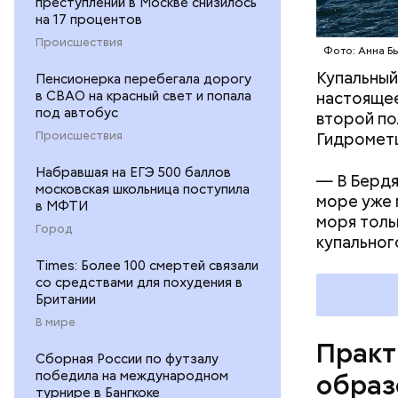
преступлений в Москве снизилось
на 17 процентов
— Михаил 
Происшествия
Фото: Анна Б
приоритет
Купальный
Пенсионерка перебегала дорогу
пять-деся
в СВАО на красный свет и попала
настоящее
под автобус
второй по
Происшествия
Гидрометц
Набравшая на ЕГЭ 500 баллов
— В Бердя
московская школьница поступила
море уже 
в МФТИ
моря толь
Город
купальног
Times: Более 100 смертей связали
со средствами для похудения в
Британии
В мире
Практ
Сборная России по футзалу
победила на международном
образ
турнире в Бангкоке