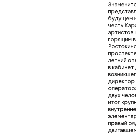
Знаменито
представл
будущем н
честь Кар
артистов 
горящим в
Ростокинс
проспекте
летний оп
в кабинет
возникшег
директор 
оператора
двух чело
итог круп
внутренне
элементар
правый ря
— Есть ли
двигавшем