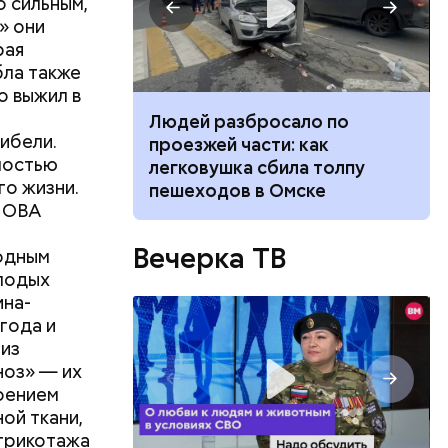
 сильным,
» они
рая
бла также
о выжил в
ч: поможет ли
Людей разбросало по
гибели.
ок сбросить
проезжей части: как
мостью
легковушка сбила толпу
го жизни.
пешеходов в Омске
ХЛОВА
Вечерка ТВ
одным
лодых
ина-
года и
 из
ноз» — их
роением
ой ткани,
го сезона
 трикотажа