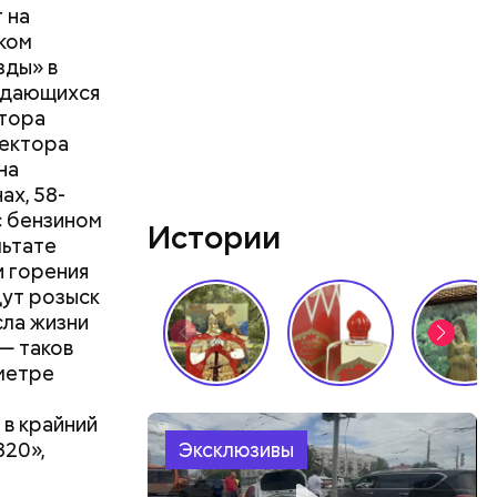
 на
еком
зды» в
выдающихся
ктора
ректора
на
ах, 58-
с бензином
Истории
льтате
и горения
дут розыск
ла жизни
— таков
ометре
в крайний
320»,
Эксклюзивы
ярны?