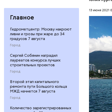
обеспечи
приорите
13 июня 2021 0
технологи
Главное
образоват
аэрокосми
чтобы вып
Гидрометцентр: Москву накроют
Синоптик 
ливни и грозы при жаре до 34
владеть в
градусов 7 августа
прогрелась
искусстве
Евпатории
Город
иметь пра
ЧЕРНОЕ М
композита
Сергей Собянин наградил
технологи
лауреатов конкурса лучших
других пе
строительных проектов
Авиаинсти
Город
систему в
Второй этап капитального
ремонта пути Большого кольца
МЖД начнется 7 августа
Город
Количество зарегистрированных