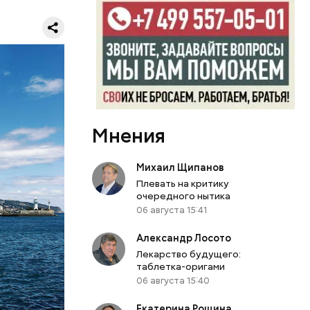
ашими
енерно-
я
систем. И
ы хорошо
 пока
 в
усов, а в
лирования,
Мнения
дитивных
их и
Михаил Щипанов
.
Плевать на критику
ть новую
очередного нытика
06 августа 15:41
Александр Лосото
Лекарство будущего:
таблетка-оригами
06 августа 15:40
Екатерина Рощина