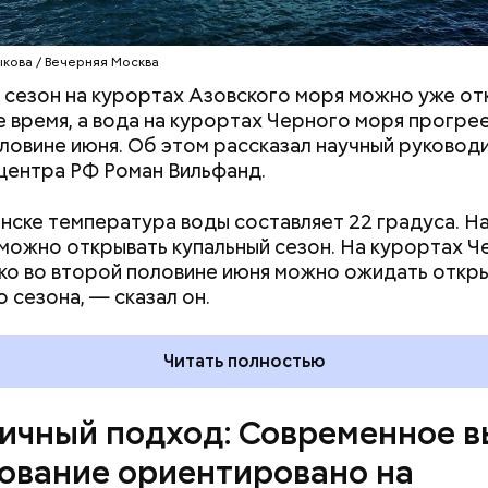
Асланович, расскажите о ключевых стратегичес
ыкова / Вечерняя Москва
ах, которые стоят перед высшей школой в бли
 сезон на курортах Азовского моря можно уже от
ть лет.
 время, а вода на курортах Черного моря прогрее
ловине июня. Об этом рассказал научный руковод
ентра РФ Роман Вильфанд.
нске температура воды составляет 22 градуса. Н
можно открывать купальный сезон. На курортах Ч
ко во второй половине июня можно ожидать откр
о сезона, — сказал он.
Читать полностью
ичный подход: Современное 
ование ориентировано на