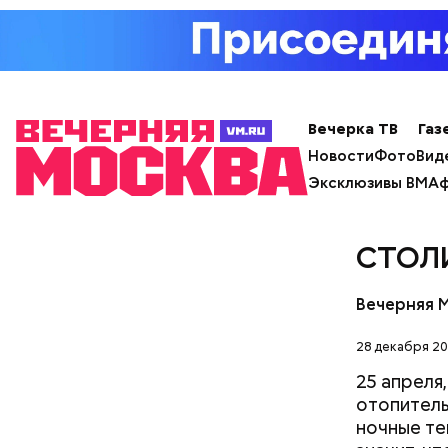
Вечерка ТВ
Газ
Новости
Фото
Вид
Эксклюзивы ВМ
Аф
СТОЛ
— Развити
Вечерняя 
направлен
28 декабря 20
25 апреля
отопитель
ночные те