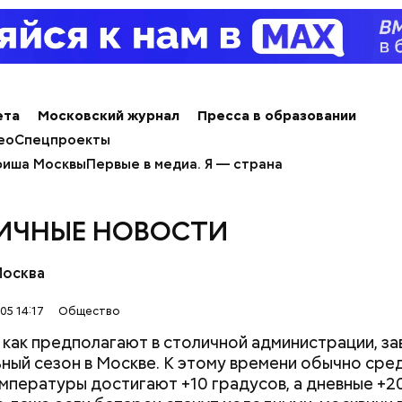
ета
Московский журнал
Пресса в образовании
ео
Спецпроекты
иша Москвы
Первые в медиа. Я — страна
ИЧНЫЕ НОВОСТИ
е технологий требует подготовки специалистов
Москва
иям. Чем ответит на вызовы времени ваш вуз?
05 14:17
Общество
, как предполагают в столичной администрации, з
ный сезон в Москве. К этому времени обычно сре
мпературы достигают +10 градусов, а дневные +20