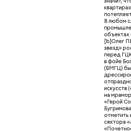
значит, ч
квартирах
потеплеет
В любом с
промышлен
объектах 
[b]Олег П
звезд» ро
перед ГЦК
в фойе Бо
(БМГЦ) бы
дрессиров
отпраздно
— Среди 
искусств 
являются 
на мрамор
авиастрое
«Герой Со
популярн
Бугримова
обучения»
отметить 
программн
сектора «
ИТ.
«Почетное