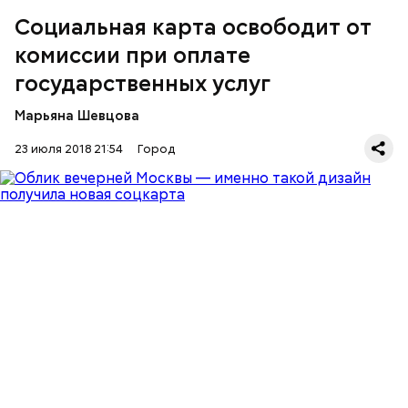
Социальная карта освободит от
комиссии при оплате
государственных услуг
Марьяна Шевцова
23 июля 2018 21:54
Город
В зависимости от вида услуги, потребуется ввести
свои паспортные данные и страховой номер
лицевого счета в системе обязательного
пенсионного страхования (СНИЛС), а если речь
идет о ребенке, то — его СНИЛС и данные
свидетельства о рождении.