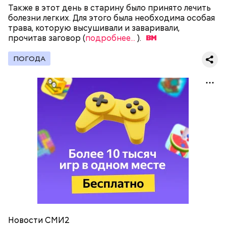
Также в этот день в старину было принято лечить
болезни легких. Для этого была необходима особая
трава, которую высушивали и заваривали,
прочитав заговор (
подробнее...
).
ПОГОДА
На данный момент по Москве курсируют 12 ночных
автобусов. Часть рейсов совпадает с дневными,
часть существует только ночью. Ночные автобусы
ходят с 1:00 до 5:45, в период, когда не работают
метрополитен и дневные маршруты наземного
транспорта.
Новости СМИ2