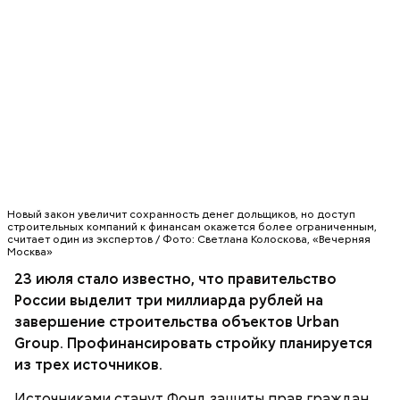
В то же время мы понимаем, что комплексная
достройка некоторых районов со всей
необходимой инфраструктурой, в том числе и
сложной транспортной, социальными объектами,
займет два-три года, — пояснил Плутник.
Новый закон увеличит сохранность денег дольщиков, но доступ
строительных компаний к финансам окажется более ограниченным,
считает один из экспертов / Фото: Светлана Колоскова, «Вечерняя
Москва»
По его словам, средства предоставят до конца
текущего года. А завершение строительства
23 июля стало известно, что правительство
некоторых объектов застройщика может занять
России выделит три миллиарда рублей на
два-три года.
завершение строительства объектов Urban
МОСКВА
Group. Профинансировать стройку планируется
из трех источников.
Источниками станут Фонд защиты прав граждан