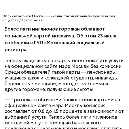
Облик вечерней Москвы — именно такой дизайн получила новая
соцкарта / Фото: mos.ru
Более пяти миллионов горожан обладают
социальной картой москвича. Об этом 23 июля
сообщили в ГУП «Московский социальный
Провести платеж без комиссии на сайте мэра
регистр».
Москвы можно в личном кабинете.
Теперь владельцы соцкарты могут оплатить услуги
на официальном сайте мэра Москвы без комиссии.
МОСКВА
Среди обладателей такой карты — пенсионеры,
учащиеся школ и колледжей, студенты, инвалиды,
беременные женщины, многодетные семьи и
другие горожане, получающие льготы.
— При оплате обычными банковскими картами на
официальном сайте мэра Москвы комиссия
составляет от 0,8 до 1,5 процента в зависимости от
выбранной услуги. Теперь более пяти миллионов
москвичей могут с помощью банковского
приложения социальной карты москвича оплатить