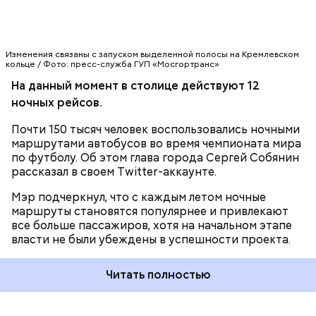
записать льготный проездной или проездной
билет «Тройка», банковское приложение,
медицинское приложение, позволяющее
записываться к врачу в любой поликлинике города
Изменения связаны с запуском выделенной полосы на Кремлевском
кольце / Фото: пресс-служба ГУП «Мосгортранс»
без предъявления медицинского полиса.
Держателями соцкарты являются около 5,1
На данный момент в столице действуют 12
миллиона человек.
ночных рейсов.
Почти 150 тысяч человек воспользовались ночными
маршрутами автобусов во время чемпионата мира
по футболу. Об этом глава города Сергей Собянин
рассказал в своем Twitter-аккаунте.
Мэр подчеркнул, что с каждым летом ночные
маршруты становятся популярнее и привлекают
все больше пассажиров, хотя на начальном этапе
власти не были убеждены в успешности проекта.
КСТАТИ
Читать полностью