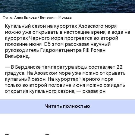
симптомы гриппа должны насторожить, а также
как отличить его
от острой респираторной
вирусной инфекции, «Вечерняя Москва» узнала у
Фото: Анна Быкова / Вечерняя Москва
врача-терапевта Надежды Чернышовой.
Купальный сезон на курортах Азовского моря
можно уже открывать в настоящее время, а вода на
курортах Черного моря прогреется во второй
половине июня. Об этом рассказал научный
руководитель Гидрометцентра РФ Роман
Вильфанд.
— В Бердянске температура воды составляет 22
градуса. На Азовском море уже можно открывать
купальный сезон. На курортах Черного моря
Помимо этого, тяжелее всего сезонный грипп
только во второй половине июня можно ожидать
переносят пожилые люди и те, кто имеет
открытия купального сезона, — сказал он.
хронические заболевания. По словам Волочкова,
для пациентов, которые находятся на
Читать полностью
химиотерапии, свиной грипп может обернуться
летальным исходом, передает
360.ru
.