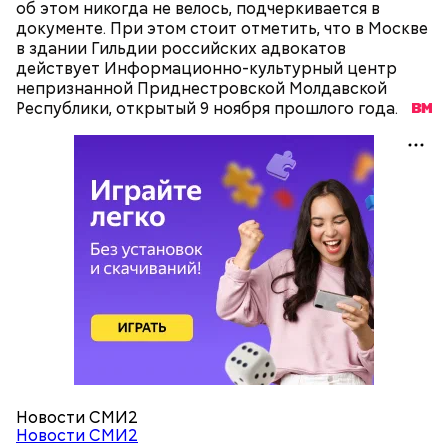
об этом никогда не велось, подчеркивается в
документе. При этом стоит отметить, что в Москве
в здании Гильдии российских адвокатов
действует Информационно-культурный центр
непризнанной Приднестровской Молдавской
Республики, открытый 9 ноября прошлого года.
Читайте также:
Синоптик предупредил о переносе
купального сезона в Москве и Подмосковье
Новости СМИ2
По словам Вильфанда, с середины следующей
Новости СМИ2