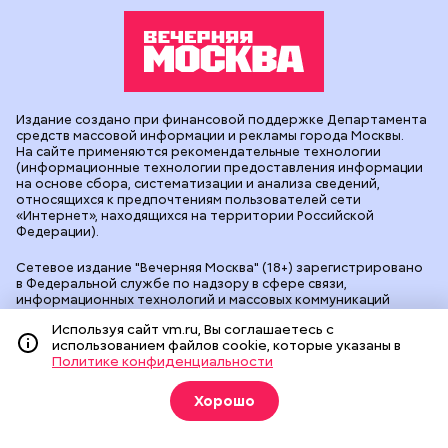
Издание создано при финансовой поддержке Департамента
средств массовой информации и рекламы города Москвы.
На сайте применяются рекомендательные технологии
(информационные технологии предоставления информации
на основе сбора, систематизации и анализа сведений,
относящихся к предпочтениям пользователей сети
«Интернет», находящихся на территории Российской
Федерации).
Сетевое издание "Вечерняя Москва" (18+) зарегистрировано
в Федеральной службе по надзору в сфере связи,
информационных технологий и массовых коммуникаций
(Роскомнадзор). Свидетельство о регистрации ЭЛ № ФС 77 -
Используя сайт vm.ru, Вы соглашаетесь с
90524 от 09.12.2025. Учредитель: АО "Редакция газеты
использованием файлов cookie, которые указаны в
"Вечерняя Москва". Главный редактор
vm.ru
: Александр
Политике конфиденциальности
Геннадьевич Глуходедов. Адрес редакции: 127015, г.Москва,
Бумажный пр-д, д. 14, стр. 2. Телефон:
+7(499)557-04-24
. Адрес
эл.почты:
edit@vm.ru
. Почта для связи с редакцией сайта:
Хорошо
news@vm.ru
.