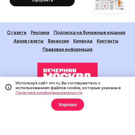
Оформить
О газете
Реклама
Подписка на бумажные издания
Архив газеты
Вакансии
Команда
Контакты
Правовая информация
Используя сайт vm.ru, Вы соглашаетесь с
использованием файлов cookie, которые указаны в
Политике конфиденциальности
Издание создано при финансовой поддержке Департамента
средств массовой информации и рекламы города Москвы.
Хорошо
На сайте применяются рекомендательные технологии
(информационные технологии предоставления информации
на основе сбора, систематизации и анализа сведений,
относящихся к предпочтениям пользователей сети
«Интернет», находящихся на территории Российской
Федерации).