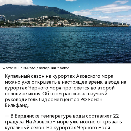
Синоптик отметил, что в Сочи, Феодосии, Алуште,
Ялте вода пока прогрелась лишь до 17 градусов
тепла, в Туапсе — до 18 градусов, а в Евпатории —
до 19 градусов.
ЧЕРНОЕ МОРЕ
ПОГОДА
КУПАЛЬНЫЙ СЕЗОН
Фото: Анна Быкова / Вечерняя Москва
Купальный сезон на курортах Азовского моря
можно уже открывать в настоящее время, а вода на
курортах Черного моря прогреется во второй
половине июня. Об этом рассказал научный
руководитель Гидрометцентра РФ Роман
Вильфанд.
— В Бердянске температура воды составляет 22
градуса. На Азовском море уже можно открывать
купальный сезон. На курортах Черного моря