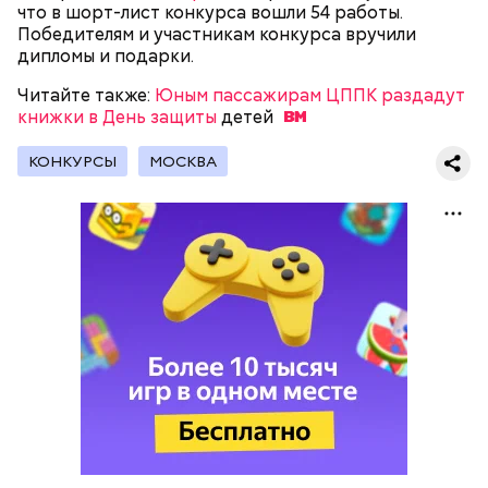
что в шорт-лист конкурса вошли 54 работы.
Победителям и участникам конкурса вручили
дипломы и подарки.
Читайте также
:
Юным пассажирам ЦППК раздадут
книжки в День защиты
детей
КОНКУРСЫ
МОСКВА
Как гласит предание, совершая паломничество в
Понадобятся:
Иерусалим, Николай Чудотворец по просьбе
отчаявшихся путников молитвой успокоил
разбушевавшееся море.
Как рассказывает Житие, преподобный родился в
городке Патаре. С детства Николай проникся
христианской религией и рано принял решение
посвятить свою жизнь Богу. Целыми днями отрок
проводил в храме, а по вечерам молился и читал
книги. Его дядя, епископ Николай Патарский, видя
такое усердие, сделал юношу чтецом, а затем и