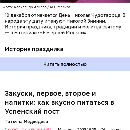
листья шпината, салата, зеленый лук, зелень
Фото: Александр Авилов / АГН Москва
петрушки, помидоры, нарезанные небольшими
дольками, и все тушить 10-15 минут. Полученный
19 декабря отмечается День Николая Чудотворца. В
соус заправить солью, сахаром, раствором
народе эту дату именуют Николой Зимним.
лимонной кислоты или уксусом, залить им
История праздника, традиции и молитва святому
обжаренные баклажаны и тушить в жарочном
— в материале «Вечерней Москвы».
шкафу 10-15 минут. Подать баклажаны в холодном
виде.
1 кг баклажанов;
История праздника
600 г помидоров;
300 г моркови;
200 г шпината;
Читать полностью
100 г салата лиственного;
200 г репчатого лука;
100 г муки;
100 г растительного масла;
зелень петрушки и укропа.
Закуски, первое, второе и
напитки: как вкусно питаться в
Успенский пост
Татьяна Медведева
Сюжет:
Эксклюзивы ВМ
14 августа 2025 16:25
Общество