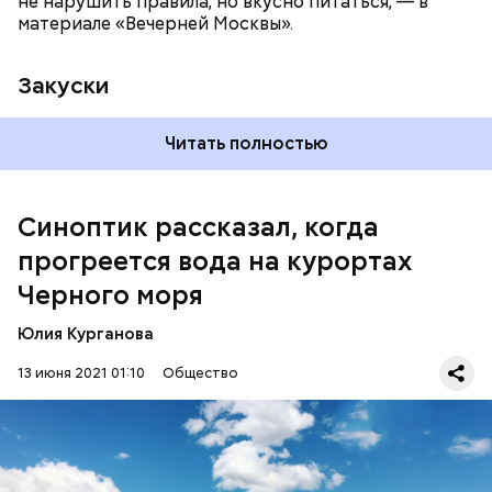
не нарушить правила, но вкусно питаться, — в
материале «Вечерней Москвы».
Закуски
Читать полностью
По словам Вильфанда, с середины следующей
недели Черное море начнет активнее
прогреваться, потому что на юг России придет
Синоптик рассказал, когда
потепление. Температура воздуха будет там выше
прогреется вода на курортах
нормы уже к середине следующей недели — плюс
24-28 градусов, передает
ТАСС
.
Черного моря
Юлия Курганова
13 июня 2021 01:10
Общество