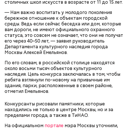
столичных школ искусств в возрасте от 11 до 15 лет.
перемешать, полить салатной заправкой, выложить
в салатник горкой и украсить веточками
— Нам важно воспитать у молодого поколения
сельдерея, кусочками свежих помидоров и
бережное отношение к объектам городской
ломтиками яблок.
среды. Ведь если сейчас беседка или дом, которые
вам дороги, не имеют официального охранного
статуса, это совсем не означает, что они не получат
его через 40–50 лет, — заявил руководитель
Департамента культурного наследия города
Москвы Алексей Емельянов.
По его словам, в российской столице находятся
около восьми тысяч объектов культурного
наследия. Цель конкурса заключалась в том, чтобы
2-3 картофелины,
ребята взглянули по-новому на привычные им
1 некрупное яблоко,
здания, парки, расположенные в своем районе,
1 некрупный помидор,
А еще, удержав меч палача, святой Николай спас от
отметил Емельянов.
2 корня сельдерея,
смерти трех мужей, невинно осужденных
салатная заправка.
корыстолюбивым градоначальником.
Конкурсанты рисовали памятники, которые
находились не только в центре Москвы, но и за
пределами города, а также в ТиНАО.
На официальном
портале
мэра Москвы уточнили,