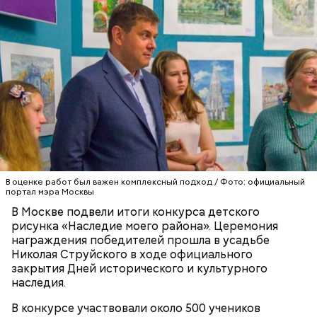
скончался в середине IV века. По церковному
преданию, мощи святого сохранились нетленными
и источали чудесное миро, от которого исцелилось
множество людей. В 1087 году мощи Николая
Угодника были перенесены в итальянский город
Бар (Бари), где находятся и поныне.
Кабачки в овощном соусе
В оценке работ был важен комплексный подход / Фото: официальный
портал мэра Москвы
В Москве подвели итоги конкурса детского
рисунка «Наследие моего района». Церемония
награждения победителей прошла в усадьбе
Николая Струйского в ходе официального
закрытия Дней исторического и культурного
Очищенный сырой салатный сельдерей
За свою земную жизнь он совершил множество
наследия.
нашинковать соломкой. Яблоки очистить от
добрых дел во славу Божию.
кожицы и семян, нарезать ломтиками. Так же
В конкурсе участвовали около 500 учеников
нарезать вареный картофель. Продукты