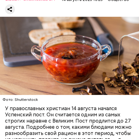
Баклажаны с овощами
ПРАВОСЛАВИЕ
ЕДА
РЕЦЕПТЫ
Читайте также:
Синоптик предупредил о переносе
купального сезона в Москве и Подмосковье
Фото: Shutterstock
У православных христиан 14 августа начался
Успенский пост. Он считается одним из самых
строгих наравне с Великим. Пост продлится до 27
августа. Подробнее о том, какими блюдами можно
разнообразить свой рацион в этот период, чтобы