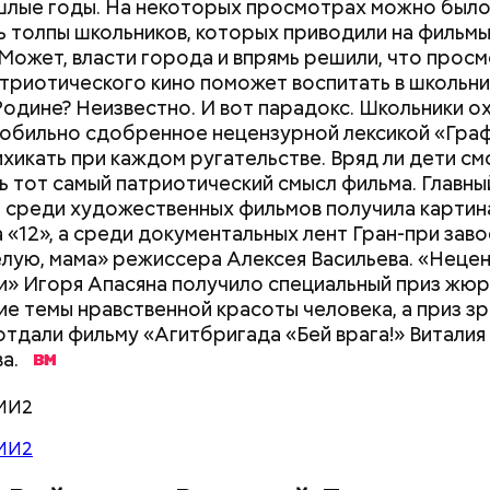
шлые годы. На некоторых просмотрах можно был
документы
 толпы школьников, которых приводили на фильм
 Может, власти города и впрямь решили, что прос
триотического кино поможет воспитать в школьни
Родине? Неизвестно. И вот парадокс. Школьники о
обильно сдобренное нецензурной лексикой «Граф
ихикать при каждом ругательстве. Вряд ли дети см
ь тот самый патриотический смысл фильма. Главны
 среди художественных фильмов получила картин
 «12», а среди документальных лент Гран-при зав
лую, мама» режиссера Алексея Васильева. «Неце
» Игоря Апасяна получило специальный приз жюр
е темы нравственной красоты человека, а приз з
отдали фильму «Агитбригада «Бей врага!» Виталия
ва.
МИ2
МИ2