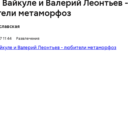
 Вайкуле и Валерий Леонтьев 
ели метаморфоз
славская
7 11:44
Развлечения