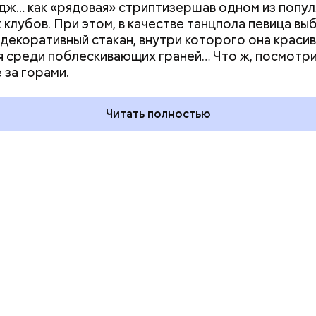
дж… как «рядовая» стриптизершав одном из попу
 клубов. При этом, в качестве танцпола певица вы
декоративный стакан, внутри которого она краси
дывания
День качания на качелях и
я среди поблескивающих граней… Что ж, посмотри
День пьяного
День шампанского: какие
 за горами.
кие праздники
праздники отмечают в Росси
оссии и мире 5
и мире 4 августа
Читать полностью