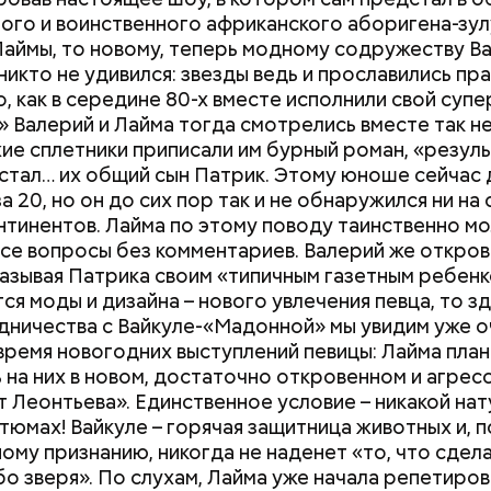
ого и воинственного африканского аборигена-зул
Лаймы, то новому, теперь модному содружеству В
никто не удивился: звезды ведь и прославились пр
о, как в середине 80-х вместе исполнили свой супе
» Валерий и Лайма тогда смотрелись вместе так н
ие сплетники приписали им бурный роман, «резул
стал… их общий сын Патрик. Этому юноше сейчас
а 20, но он до сих пор так и не обнаружился ни на
нтинентов. Лайма по этому поводу таинственно мо
все вопросы без комментариев. Валерий же откро
называя Патрика своим «типичным газетным ребенк
тся моды и дизайна – нового увлечения певца, то з
дничества с Вайкуле-«Мадонной» мы увидим уже о
 время новогодних выступлений певицы: Лайма пла
 на них в новом, достаточно откровенном и агрес
т Леонтьева». Единственное условие – никакой на
стюмах! Вайкуле – горячая защитница животных и, п
ому признанию, никогда не наденет «то, что сдела
бо зверя». По слухам, Лайма уже начала репетиров