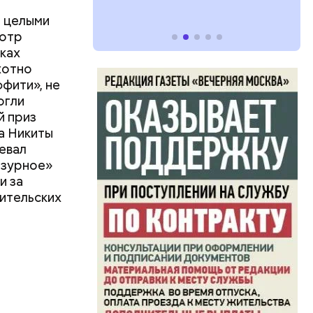
о
ы целыми
мотр
ках
хотно
фити», не
огли
й приз
а Никиты
оевал
нзурное»
и за
рительских