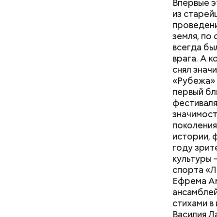
Впервые э
из старей
проведени
земля, по
всегда бы
врага. А 
снял знач
«Рубежа» 
первый бл
фестиваля
значимост
поколения
истории, 
году зрит
культуры 
спорта «Л
Ефрема Ам
ансамблей
стихами в
Василия Л