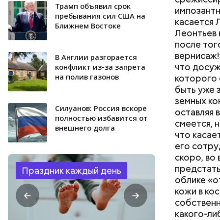
Трамп объявил срок
импозантн
пребывания сил США на
касается 
Ближнем Востоке
Леонтьев 
после тог
вернисаж!
В Англии разгорается
что досуж
конфликт из-за запрета
на полив газонов
которого 
быть уже з
земных ко
Силуанов: Россия вскоре
оставляя 
полностью избавится от
смеется, 
внешнего долга
что касае
его сотру
скоро, во
предстать
Праздник каждый день
облике «о
кожи в ко
собственн
какого-ли