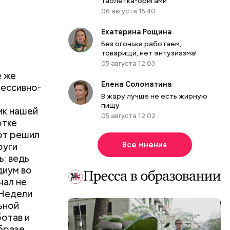
таблетка-оригами
06 августа 15:40
Екатерина Рощина
Без огонька работаем,
товарищи, нет энтузиазма!
05 августа 12:03
е же
Елена Соломатина
рессивно-
В жару лучше не есть жирную
пищу
ик нашей
05 августа 12:02
отке
вот решил
Все мнения
руги
ь: ведь
диум во
чал не
 Недели
ьной
отав и
бразе