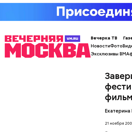
Вечерка ТВ
Газ
Новости
Фото
Вид
Эксклюзивы ВМ
Аф
Завер
фести
филь
Екатерина
21 ноября 200