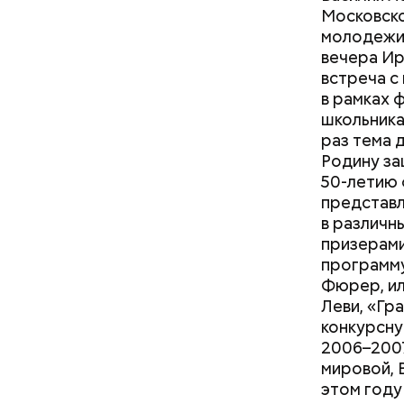
Московско
молодежи»
вечера Ир
встреча с
в рамках 
школьника
раз тема 
Родину за
50-летию 
представл
в различн
призерами
программу
Фюрер, ил
Леви, «Гр
конкурсну
2006–2007
мировой, 
этом году