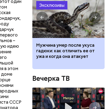
 этот один
Эксклюзивы
том
сская
ондарчук,
роду
ндарчук
 первого
льмов –
ет горчица:
Мужчина умер после укуса
ную идею
 растение и
гадюки: как отличить ее от
шение
ые из него
ужа и когда она атакует
его
ольшой
я в этом
м доме
Вечерка ТВ
ворце
еснями
народных
кими
иста СССР
ернатора