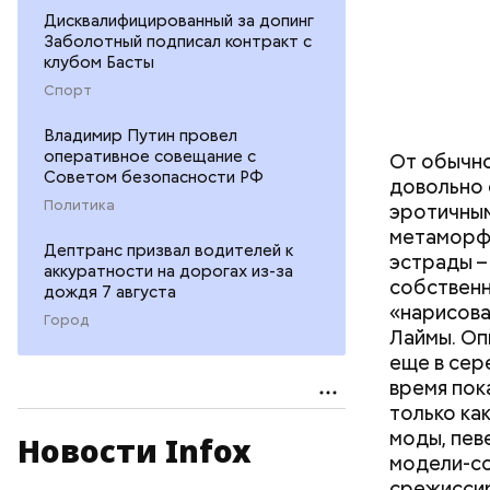
Дисквалифицированный за допинг
Заболотный подписал контракт с
клубом Басты
Спорт
Владимир Путин провел
оперативное совещание с
От обычно
Советом безопасности РФ
довольно 
Политика
эротичным
метаморфо
Дептранс призвал водителей к
эстрады –
аккуратности на дорогах из-за
собственн
дождя 7 августа
«нарисова
Город
Лаймы. Оп
еще в сер
время пок
только ка
моды, пев
Новости Infox
модели-со
срежиссир