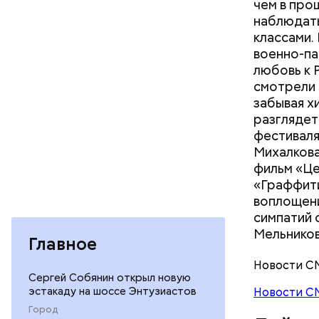
чем в про
наблюдать
классами.
военно-па
любовь к 
смотрели 
забывая х
разглядет
фестиваля
Михалкова
фильм «Це
«Граффити
воплощени
симпатий 
Мельнико
Главное
Новости С
Сергей Собянин открыл новую
эстакаду на шоссе Энтузиастов
Новости С
Город