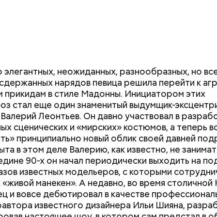
 элегантных, неожиданных, разнообразных, но вс
сдержанных нарядов певица решила перейти к аг
 прикидам в стиле Мадонны. Инициатором этих
з стал еще один знаменитый выдумщик-эксцентр
 Валерий Леонтьев. Он давно участвовал в разраб
ых сценических и «мирских» костюмов, а теперь 
ть» принципиально новый облик своей давней под
ыта в этом деле Валерию, как известно, не занимат
едине 90-х он начал периодически выходить на по
азов известных модельеров, с которыми сотрудни
к «живой манекен». А недавно, во время столичной
ец и вовсе дебютировал в качестве профессионал
автора известного дизайнера Ильи Шияна, разраб
овав настоящее шоу, в котором сам предстал в о