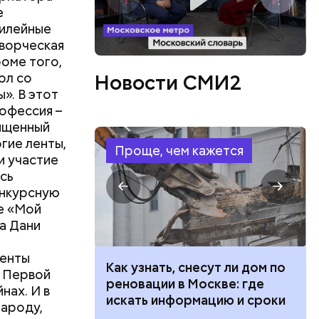
е
билейные
творческая
оме того,
ол со
Новости СМИ2
». В этот
рофессия –
вященный
гие ленты,
Проще, чем кажется
и участие
ись
онкурсную
е «Мой
а Дани
ленты
 100 тысяч
Как узнать, снесут ли дом по
, Первой
дарства при
реновации в Москве: где
нах. И в
ии: кто может
искать информацию и сроки
народу,
 какие нужны