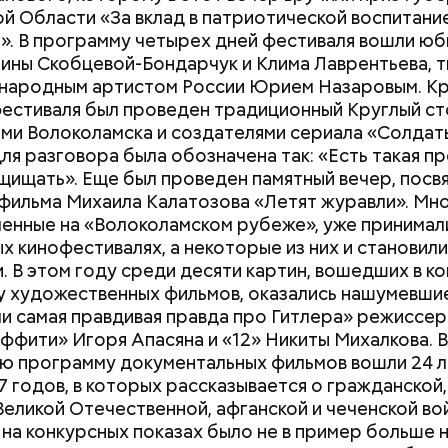
й Области «За вклад в патриотической воспитани
. В программу четырех дней фестиваля вошли ю
ины Скобцевой-Бондарчук и Клима Лаврентьева, 
 народным артистом России Юрием Назаровым. Кр
фестиваля был проведен традиционный Круглый ст
ми Волоколамска и создателями сериала «Солдаты
для разговора была обозначена так: «Есть такая п
щищать». Еще был проведен памятный вечер, пос
фильма Михаила Калатозова «Летят журавли». Мно
енные на «Волоколамском рубеже», уже принимал
ых кинофестивалях, а некоторые из них и становил
. В этом году среди десяти картин, вошедших в к
 художественных фильмов, оказались нашумевши
и самая правдивая правда про Гитлера» режиссер
аффити» Игоря Апасяна и «12» Никиты Михалкова. В
ю программу документальных фильмов вошли 24 
Как поменять батареи дома и
Как получить до
 годов, в которых рассказывается о гражданской
не получить штраф
рублей от госу
Великой Отечественной, афганской и чеченской вой
трудной ситуац
 на конкурсных показах было не в пример больше 
претендовать и