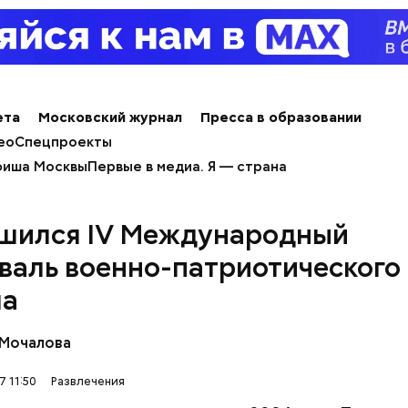
ета
Московский журнал
Пресса в образовании
ео
Спецпроекты
иша Москвы
Первые в медиа. Я — страна
шился IV Международный
валь военно-патриотического
ма
 Мочалова
7 11:50
Развлечения