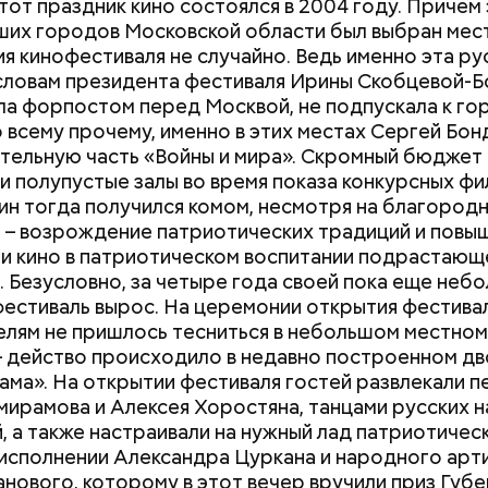
тот праздник кино состоялся в 2004 году. Причем
ших городов Московской области был выбран мес
я кинофестиваля не случайно. Ведь именно эта ру
 словам президента фестиваля Ирины Скобцевой-Б
ла форпостом перед Москвой, не подпускала к го
ко всему прочему, именно в этих местах Сергей Бо
ительную часть «Войны и мира». Скромный бюджет
и полупустые залы во время показа конкурсных фи
Эксперт Дробницкий:
Похудеть помож
ин тогда получился комом, несмотря на благород
Освобождение Гилмана из
чем полезно это
 – возрождение патриотических традиций и повы
РФ нужно Трампу, чтобы
продукты, котор
и кино в патриотическом воспитании подрастающ
похвастаться
производят
. Безусловно, за четыре года своей пока еще неб
фестиваль вырос. На церемонии открытия фестивал
елям не пришлось тесниться в небольшом местно
– действо происходило в недавно построенном д
ама». На открытии фестиваля гостей развлекали п
ирамова и Алексея Хоростяна, танцами русских 
, а также настраивали на нужный лад патриотичес
 исполнении Александра Цуркана и народного арт
анового, которому в этот вечер вручили приз Губ