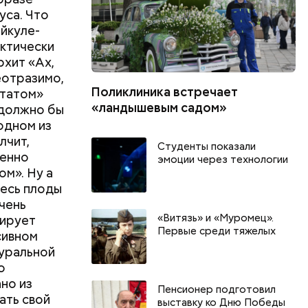
уса. Что
айкуле-
актически
рхит «Ах,
еотразимо,
Поликлиника встречает
ьтатом»
«ландышевым садом»
 должно бы
 одном из
лчит,
Студенты показали
венно
эмоции через технологии
ом». Ну а
десь плоды
чень
«Витязь» и «Муромец».
нирует
Первые среди тяжелых
сивном
туральной
о
но из
Пенсионер подготовил
ать свой
выставку ко Дню Победы