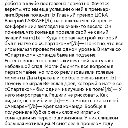
работа в клубе поставлена грамотно. Хочется
верить, что мы еще услышим о ней в премьер-
лиге.Время покажет.[b]Главный тренер ЦСКА
Валерий ГАЗЗАЕВ[/b] на послематчевой пресс-
конференции выглядел не очень-то весело. Он
понимал, что команда провела свой не самый
лучший матч.[b]— Куда пропал настрой, который
был в матче со «Спартаком»?[/b]— Понятно, что все
игры нельзя провести на одном уровне. В матче со
«Спартаком» команда была на подъеме.
Естественно, что после таких матчей наступает
небольшой спад. Могли бы снять все вопросы в
первом тайме, но плохо реализовывали голевые
моменты. Да и брака в игре было очень много.[b]—
Почему не играл Вячеслав Даев, который в матче со
«Спартаком» был одним из лучших на поле?[/b]— У
него микротравма. Решили не рисковать. Как
видите, не ошиблись.[b]— Что можете сказать об
«Амкаре»?[/b]— Крепкая команда. Вообще в
полуфинале Кубка очень сложно играть с
командами из первого дивизиона. У них слишком
большая мотивация. Я смотрел в прошлом году