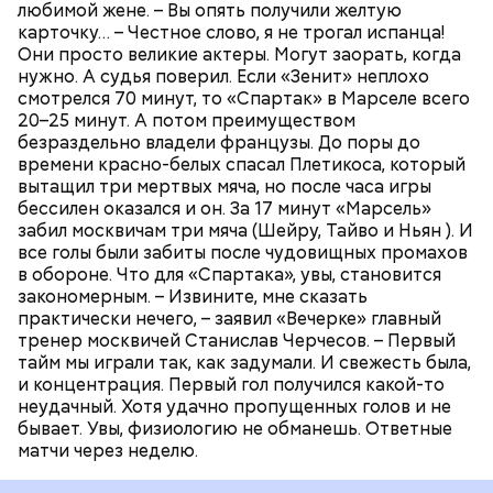
любимой жене. – Вы опять получили желтую
карточку… – Честное слово, я не трогал испанца!
Они просто великие актеры. Могут заорать, когда
нужно. А судья поверил. Если «Зенит» неплохо
смотрелся 70 минут, то «Спартак» в Марселе всего
20–25 минут. А потом преимуществом
безраздельно владели французы. До поры до
времени красно-белых спасал Плетикоса, который
вытащил три мертвых мяча, но после часа игры
бессилен оказался и он. За 17 минут «Марсель»
забил москвичам три мяча (Шейру, Тайво и Ньян ). И
все голы были забиты после чудовищных промахов
в обороне. Что для «Спартака», увы, становится
закономерным. – Извините, мне сказать
практически нечего, – заявил «Вечерке» главный
тренер москвичей Станислав Черчесов. – Первый
тайм мы играли так, как задумали. И свежесть была,
и концентрация. Первый гол получился какой-то
неудачный. Хотя удачно пропущенных голов и не
бывает. Увы, физиологию не обманешь. Ответные
матчи через неделю.