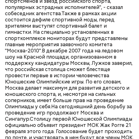
спортсменов и звезд российского спорта,
популярных эстрадных исполнителей", - сказал
собеседник агентства.Также в рамках акции
состоится дефиле спортивной моды, перед
зрителями выступят спортивный балет и
гимнастки. На специально установленных в
спорткомплексе мониторах будут представлены
главные мероприятия заявочного комитета
"Москва-2010".В декабре 2007 года на ледовом
шоу на Красной площади, организованном в
поддержку кандидатуры Москвы, Лужков заверил,
что российская столица сможет блестяще
провести первые в истории человечества
Юношеские Олимпийские игры. По его словам,
Москва делает максимум для развития детского и
юношеского спорта, и, несмотря на сильных
соперников, имеет больше прав на проведение
Олимпиады у себя.На сегодняшний день борьбу за
проведение игр продолжают Москва и
Сингапур.Столицу первой Юношеской Олимпиады
официально объявит президент МОК Жак Рогге 21
февраля этого года. Голосование будет проходить
по почте, и участвовать в нем будут все члены МОК,