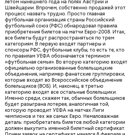
летом нынешнего года на полях Австрии и
Швейцарии. Впрочем, собственно продажей этот
процесс назвать трудно. Просто главная
футбольная организация страны Российский
футбольный союз (РФС) обнародовал правила
приобретения билетов на матчи Евро-2008. Итак,
все билеты будут распространяться по трем
категориям. В первую входят партнеры и
спонсоры РФС, футбольные клубы, то есть те, кто
по правилам УЕФА обозначается термином
«футбольная семья». Во вторую категорию входят
официально организованные болельщицкие
объединения, например фанатские группировки,
которые входят во Всероссийское объединение
болельщиков (ВОБ). И, наконец, в третью
категорию входят все остальные болельщики.
Именно среди, скажем так, обычных болельщиков
будет разыграна лотерея, аналогичная той,
которую проводит УЕФА на матчах Лиги
чемпионов и тех же самых Евро. Немаловажная
деталь: приобретатель билетов любой категории
должен выкупить именной билетный сертификат.
Прием заявок на сертификат начался 8 февраля и