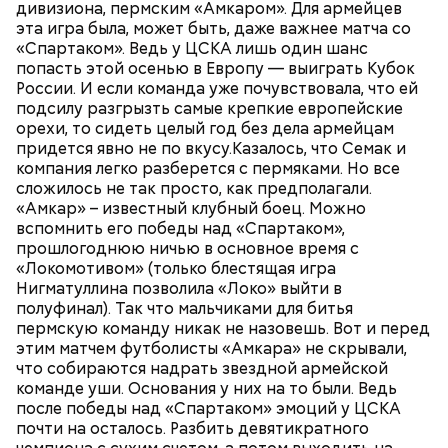
дивизиона, пермским «Амкаром». Для армейцев
эта игра была, может быть, даже важнее матча со
«Спартаком». Ведь у ЦСКА лишь один шанс
попасть этой осенью в Европу — выиграть Кубок
России. И если команда уже почувствовала, что ей
подсилу разгрызть самые крепкие европейские
орехи, то сидеть целый год без дела армейцам
придется явно не по вкусу.Казалось, что Семак и
компания легко разберется с пермяками. Но все
сложилось не так просто, как предполагали.
«Амкар» – известный клубный боец. Можно
вспомнить его победы над «Спартаком»,
прошлогоднюю ничью в основное время с
«Локомотивом» (только блестящая игра
Нигматуллина позволила «Локо» выйти в
полуфинал). Так что мальчиками для битья
пермскую команду никак не назовешь. Вот и перед
этим матчем футболисты «Амкара» не скрывали,
что собираются надрать звездной армейской
команде уши. Основания у них на то были. Ведь
после победы над «Спартаком» эмоций у ЦСКА
почти на осталось. Разбить девятикратного