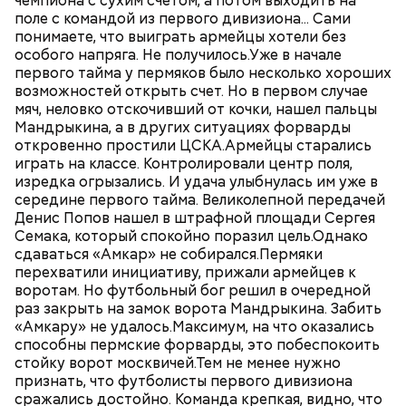
чемпиона с сухим счетом, а потом выходить на
поле с командой из первого дивизиона... Сами
понимаете, что выиграть армейцы хотели без
особого напряга. Не получилось.Уже в начале
первого тайма у пермяков было несколько хороших
возможностей открыть счет. Но в первом случае
мяч, неловко отскочивший от кочки, нашел пальцы
Мандрыкина, а в других ситуациях форварды
откровенно простили ЦСКА.Армейцы старались
играть на классе. Контролировали центр поля,
изредка огрызались. И удача улыбнулась им уже в
середине первого тайма. Великолепной передачей
Денис Попов нашел в штрафной площади Сергея
Семака, который спокойно поразил цель.Однако
сдаваться «Амкар» не собирался.Пермяки
перехватили инициативу, прижали армейцев к
воротам. Но футбольный бог решил в очередной
раз закрыть на замок ворота Мандрыкина. Забить
«Амкару» не удалось.Максимум, на что оказались
способны пермские форварды, это побеспокоить
стойку ворот москвичей.Тем не менее нужно
признать, что футболисты первого дивизиона
сражались достойно. Команда крепкая, видно, что