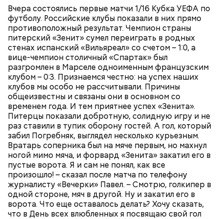
Вчера состоялись первые матчи 1/16 Кубка УЕФА по
футболу. Российские клубы показали в них прямо
противоположный результат. Чемпион страны
питерский «Зенит» сумел переиграть в родных
стенах испанский «Вильяреал» со счетом – 1:0, а
вице-чемпион столичный «Спартак» был
разгромлен в Марселе одноименным французским
клубом – 0:3. Признаемся честно: на успех наших
клубов мы особо не рассчитывали. Причины
общеизвестны и связаны они в основном со
временем года. И тем приятнее успех «Зенита».
Питерцы показали добротную, солидную игру и не
раз ставили в тупик оборону гостей. А гол, который
забил Погребняк, выглядел несколько курьезным.
Вратарь соперника был на мяче первым, но махнул
ногой мимо мяча, и форвард «Зенита» закатил его в
пустые ворота. Я и сам не понял, как все
произошло! – сказал после матча по телефону
журналисту «Вечерки» Павел. – Смотрю, голкипер в
одной стороне, мяч в другой. Ну и закатил его в
ворота. Что еще оставалось делать? Хочу сказать,
что в День всех влюбленных я посвящаю свой гол