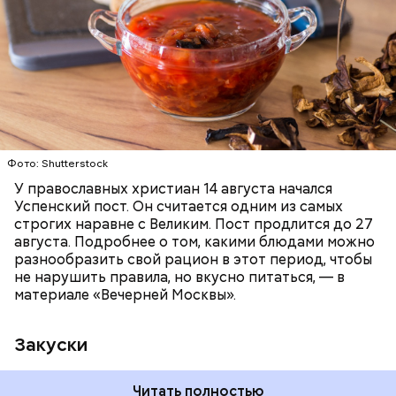
ПРАВОСЛАВИЕ
ЕДА
РЕЦЕПТЫ
Читайте также:
Синоптик предупредил о переносе
купального сезона в Москве и Подмосковье
Фото: Shutterstock
У православных христиан 14 августа начался
Успенский пост. Он считается одним из самых
строгих наравне с Великим. Пост продлится до 27
августа. Подробнее о том, какими блюдами можно
разнообразить свой рацион в этот период, чтобы
не нарушить правила, но вкусно питаться, — в
материале «Вечерней Москвы».
Закуски
Читать полностью