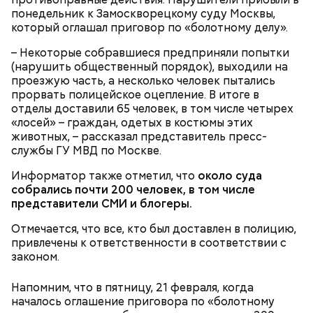
понедельник к Замоскворецкому суду Москвы,
который оглашал приговор по «болотному делу».
– Некоторые собравшиеся предприняли попытки
(нарушить общественный порядок), выходили на
проезжую часть, а несколько человек пытались
2-3 картофелины,
прорвать полицейское оцепление. В итоге в
1 некрупное яблоко,
отделы доставили 65 человек, в том числе четырех
1 некрупный помидор,
«лосей» – граждан, одетых в костюмы этих
А еще, удержав меч палача, святой Николай спас от
2 корня сельдерея,
животных, – рассказал представитель пресс-
смерти трех мужей, невинно осужденных
салатная заправка.
службы ГУ МВД по Москве.
корыстолюбивым градоначальником.
Информатор также отметил, что
около суда
собрались почти 200 человек, в том числе
представители СМИ и блогеры.
Отмечается, что все, кто был доставлен в полицию,
привлечены к ответственности в соответствии с
законом.
Напомним, что в пятницу, 21 февраля, когда
началось оглашение приговора по «болотному