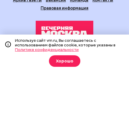
Правовая информация
Используя сайт vm.ru, Вы соглашаетесь с
использованием файлов cookie, которые указаны в
Политике конфиденциальности
Издание создано при финансовой поддержке Департамента
средств массовой информации и рекламы города Москвы.
Хорошо
На сайте применяются рекомендательные технологии
(информационные технологии предоставления информации
на основе сбора, систематизации и анализа сведений,
относящихся к предпочтениям пользователей сети
«Интернет», находящихся на территории Российской
Федерации).
Сетевое издание "Вечерняя Москва" (18+) зарегистрировано
в Федеральной службе по надзору в сфере связи,
информационных технологий и массовых коммуникаций
(Роскомнадзор). Свидетельство о регистрации ЭЛ № ФС 77 -
90524 от 09.12.2025. Учредитель: АО "Редакция газеты
"Вечерняя Москва". Главный редактор
vm.ru
: Александр
Геннадьевич Глуходедов. Адрес редакции: 127015, г.Москва,
Бумажный пр-д, д. 14, стр. 2. Телефон:
+7(499)557-04-24
. Адрес