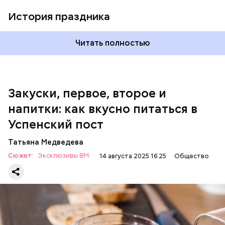
виде.
1 кг баклажанов;
История праздника
600 г помидоров;
300 г моркови;
200 г шпината;
Читать полностью
100 г салата лиственного;
200 г репчатого лука;
100 г муки;
100 г растительного масла;
зелень петрушки и укропа.
Закуски, первое, второе и
напитки: как вкусно питаться в
Успенский пост
Татьяна Медведева
Сюжет:
Эксклюзивы ВМ
14 августа 2025 16:25
Общество
Баклажаны с овощами