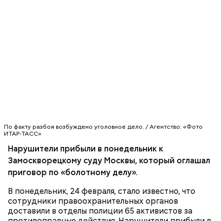
Очищенный сырой салатный сельдерей
За свою земную жизнь он совершил множество
По факту разбоя возбуждено уголовное дело. / Агентство: «Фото
нашинковать соломкой. Яблоки очистить от
добрых дел во славу Божию.
ИТАР-ТАСС»
кожицы и семян, нарезать ломтиками. Так же
Нарушители прибыли в понедельник к
нарезать вареный картофель. Продукты
Замоскворецкому суду Москвы, который оглашал
перемешать, полить салатной заправкой, выложить
приговор по «болотному делу».
в салатник горкой и украсить веточками
сельдерея, кусочками свежих помидоров и
В понедельник, 24 февраля, стало известно, что
ломтиками яблок.
сотрудники правоохранительных органов
доставили в отделы полиции 65 активистов за
противоправные действия. Нарушители прибыли в