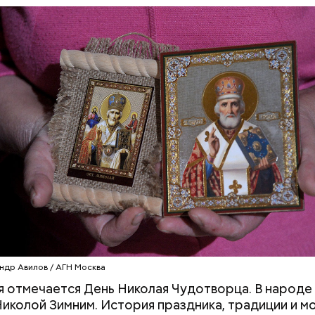
Как поменять батареи дома и
Как получить до
не получить штраф
рублей от госу
трудной ситуац
клажанов;
претендовать и
омидоров;
документы
оркови;
пината;
алата лиственного;
епчатого лука;
ки;
астительного масла;
петрушки и укропа.
ндр Авилов / АГН Москва
я отмечается День Николая Чудотворца. В народе 
иколой Зимним. История праздника, традиции и м