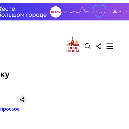
вку
трех
иком.