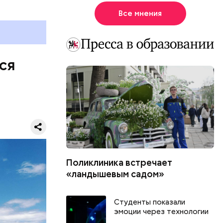
Все мнения
ся
Поликлиника встречает
 пока
«ландышевым садом»
усов, а в
Студенты показали
эмоции через технологии