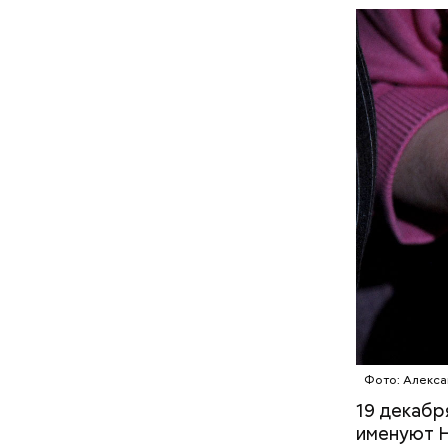
ЦЕРКОВЬ
1 кг ба
600 г п
300 г м
200 г ш
100 г с
200 г р
100 г му
100 г р
зелень 
Фото: Алекса
19 декабр
именуют Н