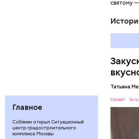
святому —
Истори
Читайте т
Закуск
в Москве 
вкусн
Татьяна М
Баклажа
Сюжет:
Экск
Главное
ПРАВОСЛ
Собянин открыл Ситуационный
центр градостроительного
комплекса Москвы