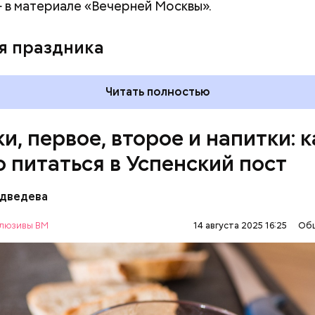
 в материале «Вечерней Москвы».
я праздника
Читать полностью
акже:
Синоптик предупредил о переносе купально
и, первое, второе и напитки: к
и Подмосковье
о питаться в Успенский пост
едведева
ны с овощами
люзивы ВМ
14 августа 2025 16:25
Об
АВИЕ
ЕДА
РЕЦЕПТЫ