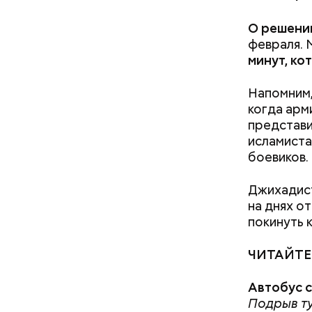
разбушев
О решении
февраля. 
минут, ко
Напомним,
когда арм
представ
исламист
боевиков.
Джихадис
Салат из
Как расск
на днях о
детства Н
покинуть 
решение п
храме, а п
ЧИТАЙТЕ
Патарский
возвел в 
Автобус с
родителей
Подрыв ту