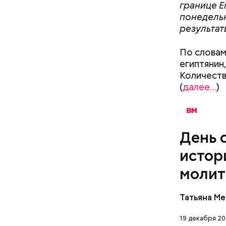
стал епис
границе Е
христианс
понедельн
языческих
результат
лучше люб
воскрешал
По словам
египтянин,
Количеств
(
далее…
)
Баклажаны
посыпать 
День 
мелко наш
к ним наши
истор
петрушки,
молит
10-15 мин
лимонной 
Перенесемс
тушить в 
Татьяна М
очень тру
виде.
мучительн
19 декабря 20
ПРАВОСЛ