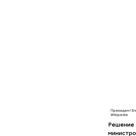
Понадобя
Президент Ег
Wikipedia
Как гласи
Решение 
Чудотворе
министро