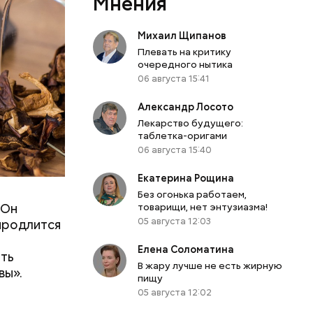
Мнения
Михаил Щипанов
Плевать на критику
очередного нытика
06 августа 15:41
Александр Лосото
Лекарство будущего:
таблетка-оригами
06 августа 15:40
ое море
Екатерина Рощина
дет
Без огонька работаем,
 Он
товарищи, нет энтузиазма!
е к
05 августа 12:03
 продлится
дает
ТАСС
.
Елена Соломатина
ить
В жару лучше не есть жирную
вы».
пищу
05 августа 12:02