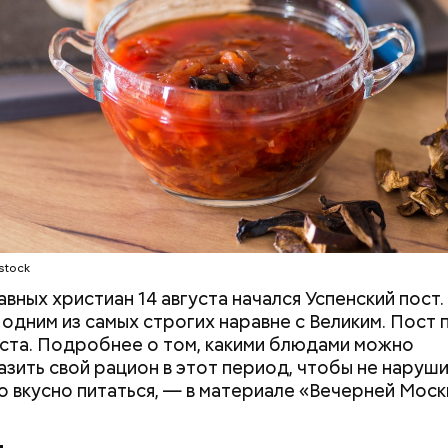
 Вильфанда, с середины следующей недели Черн
stock
тивнее прогреваться, потому что на юг России при
авных христиан 14 августа начался Успенский пост.
е. Температура воздуха будет там выше нормы уж
 одним из самых строгих наравне с Великим. Пост
следующей недели — плюс 24-28 градусов, пере
уста. Подробнее о том, какими блюдами можно
зить свой рацион в этот период, чтобы не наруш
но вкусно питаться, — в материале «Вечерней Моск