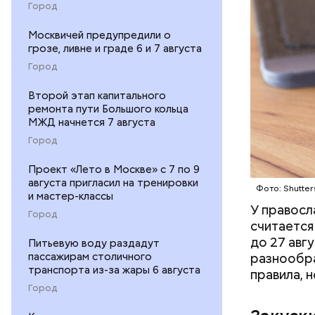
Город
Москвичей предупредили о
грозе, ливне и граде 6 и 7 августа
Город
Второй этап капитального
ремонта пути Большого кольца
МЖД начнется 7 августа
Город
Проект «Лето в Москве» с 7 по 9
По словам
августа пригласил на тренировки
Фото: Shutter
начнет ак
и мастер-классы
У правосл
потеплени
Город
считается
середине 
до 27 авг
Питьевую воду раздадут
разнообра
пассажирам столичного
транспорта из-за жары 6 августа
правила, 
Город