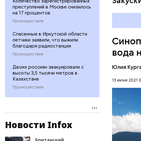
Закуск
Количество зарегистрированных
преступлений в Москве снизилось
на 17 процентов
Происшествия
Спасенные в Иркутской области
Синоп
летчики заявили, что выжили
благодаря радиостанции
вода 
Происшествия
Юлия Кург
Двоих россиян эвакуировали с
высоты 3,5 тысячи метров в
Казахстане
13 июня 2021 0
Происшествия
Синоптик 
прогрелась
Новости Infox
Евпатории
ЧЕРНОЕ М
Британский