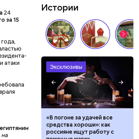
Истории
а
24
о за 15
 года,
 властью
езидента-
и атаки
Эксклюзивы
ребовала
атаре. С
евраля
инял
роводил в
п Николай
ало по
«В погоне за удачей все
ем и
 как
средства хороши»: как
дство от
-египтянин
ла толпу
россияне ищут работу с
м Николай
 на
ске
помощью магии