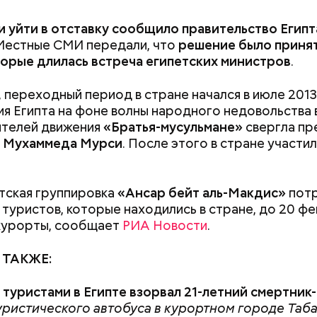
авшееся море.
 уйти в отставку сообщило правительство Египт
Местные СМИ передали, что
решение было принят
торые длилась встреча египетских министров
.
 переходный период в стране начался в июле 2013
ия Египта на фоне волны народного недовольства
ителей движения
«Братья-мусульмане»
свергла пр
а
Мухаммеда Мурси
. После этого в стране участил
тская группировка
«Ансар бейт аль-Макдис»
пот
 сельдерея и картофеля с яблоками
азывает Житие, преподобный родился в городке П
т туристов, которые находились в стране, до 20 ф
иколай проникся христианской религией и рано пр
курорты, сообщает
РИА Новости
.
освятить свою жизнь Богу. Целыми днями отрок п
о вечерам молился и читал книги. Его дядя, еписко
 ТАКЖЕ:
«Тяжелейшая
Людей разброс
, видя такое усердие, сделал юношу чтецом, а зат
психоэмоциональная травма
проезжей части:
сан священника. Все богатства, полученные в насле
 туристами в Египте взорвал 21-летний смертник
для мужчины»: что такое
легковушка сби
, Николай отдал на дела милосердия. Со времене
ристического автобуса в курортном городе Таба
гинекомастия
пешеходов в Ом