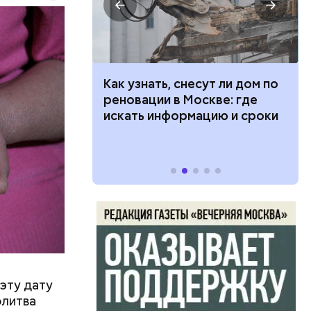
 100 тысяч
Как узнать, снесут ли дом по
дарства при
реновации в Москве: где
ии: кто может
искать информацию и сроки
 какие нужны
эту дату
олитва