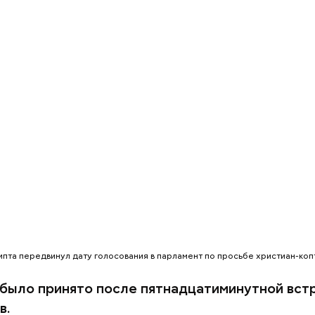
тся:
ипта передвинул дату голосования в парламент по просьбе христиан-копт
т предание, совершая паломничество в Иерусалим
было принято после пятнадцатиминутной вст
ц по просьбе отчаявшихся путников молитвой ус
в.