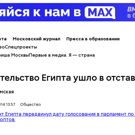
тофелины,
пное яблоко,
пный помидор,
 сельдерея,
я заправка.
ета
Московский журнал
Пресса в образовании
ео
Спецпроекты
иша Москвы
Первые в медиа. Я — страна
тельство Египта ушло в отста
мская
ержав меч палача, святой Николай спас от смерти 
винно осужденных корыстолюбивым градоначальн
14 13:57
Общество