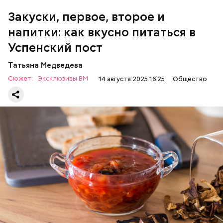
100 г растительного масла;
зелень петрушки и укропа.
Закуски, первое, второе и
напитки: как вкусно питаться в
Успенский пост
Татьяна Медведева
Сюжет:
Эксклюзивы ВМ
14 августа 2025 16:25
Общество
Баклажаны с овощами
ПРАВОСЛАВИЕ
ЕДА
РЕЦЕПТЫ