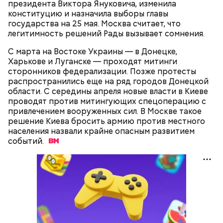
президента Виктора Януковича, изменила
1 некрупный помидор,
А еще, удержав меч палача, святой Николай спас от
конституцию и назначила выборы главы
2 корня сельдерея,
смерти трех мужей, невинно осужденных
государства на 25 мая. Москва считает, что
салатная заправка.
корыстолюбивым градоначальником.
легитимность решений Рады вызывает сомнения.
С марта на Востоке Украины — в Донецке,
Харькове и Луганске — проходят митинги
сторонников федерализации. Позже протесты
распространились еще на ряд городов Донецкой
области. С середины апреля новые власти в Киеве
проводят против митингующих спецоперацию с
привлечением вооруженных сил. В Москве такое
решение Киева бросить армию против местного
населения назвали крайне опасным развитием
событий.
Как гласит предание, совершая паломничество в
Понадобятся:
Иерусалим, Николай Чудотворец по просьбе
отчаявшихся путников молитвой успокоил
разбушевавшееся море.