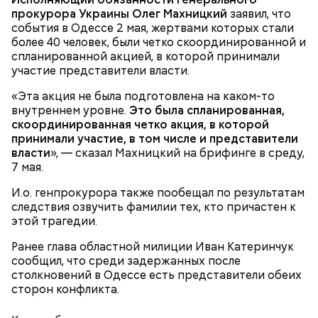
30 г сахара.
прокурора Украины Олег Махницкий
заявил, что
события в Одессе 2 мая, жертвами которых стали
более 40 человек, были четко скоординированной и
спланированной акцией, в которой принимали
участие представители власти.
«Эта акция не была подготовлена на каком-то
внутреннем уровне.
Святитель Николай дожил до глубокой старости и
Это была спланированная,
скоординированная четко акция, в которой
скончался в середине IV века. По церковному
принимали участие, в том числе и представители
преданию, мощи святого сохранились нетленными
власти
и источали чудесное миро, от которого исцелилось
», — сказал Махницкий на брифинге в среду,
7 мая.
множество людей. В 1087 году мощи Николая
Угодника были перенесены в итальянский город
И.о. генпрокурора также пообещал по результатам
Бар (Бари), где находятся и поныне.
Кабачки в овощном соусе
следствия озвучить фамилии тех, кто причастен к
этой трагедии.
Ранее глава областной милиции Иван Катеринчук
сообщил, что среди задержанных после
столкновений в Одессе есть представители обеих
сторон конфликта.