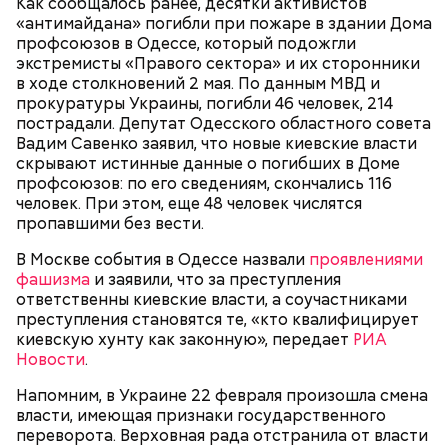
Как сообщалось ранее, десятки активистов
«антимайдана» погибли при пожаре в здании Дома
профсоюзов в Одессе, который подожгли
экстремисты «Правого сектора» и их сторонники
в ходе столкновений 2 мая. По данным МВД и
Очищенный сырой салатный сельдерей
За свою земную жизнь он совершил множество
прокуратуры Украины, погибли 46 человек, 214
нашинковать соломкой. Яблоки очистить от
добрых дел во славу Божию.
пострадали. Депутат Одесского областного совета
кожицы и семян, нарезать ломтиками. Так же
Вадим Савенко заявил, что новые киевские власти
нарезать вареный картофель. Продукты
скрывают истинные данные о погибших в Доме
перемешать, полить салатной заправкой, выложить
профсоюзов: по его сведениям, скончались 116
в салатник горкой и украсить веточками
человек. При этом, еще 48 человек числятся
сельдерея, кусочками свежих помидоров и
пропавшими без вести.
ломтиками яблок.
В Москве события в Одессе назвали
проявлениями
фашизма
и заявили, что за преступления
ответственны киевские власти, а соучастниками
преступления становятся те, «кто квалифицирует
киевскую хунту как законную», передает
РИА
Новости
.
Напомним, в Украине 22 февраля произошла смена
власти, имеющая признаки государственного
2-3 картофелины,
переворота. Верховная рада отстранила от власти
1 некрупное яблоко,