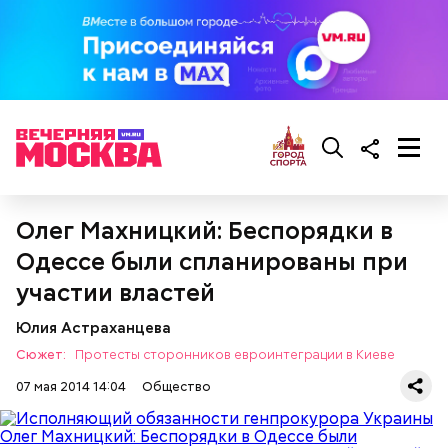
Олег Махницкий: Беспорядки в
Множество людей совершают паломнические
поездки, чтобы поклониться мощам Святителя
Одессе были спланированы при
Николая, которые находятся в Италии. 19 декабря
участии властей
отмечается Никола Зимний, а 22 мая Никола вешний
Первые блюда
или летний. Этот день установлен в память об
Юлия Астраханцева
обретении его мощей.
Томаты «Без заморочек», аджика
Сюжет:
Протесты сторонников евроинтеграции в Киеве
и лечо: топ-8 проверенных
рецептов закруток на зиму
07 мая 2014 14:04
Общество
Святой Николай Чудотворец считается