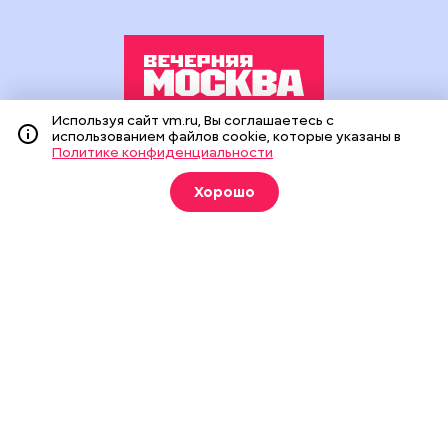
Используя сайт vm.ru, Вы соглашаетесь с
использованием файлов cookie, которые указаны в
Издание создано при финансовой поддержке Департамента
Политике конфиденциальности
средств массовой информации и рекламы города Москвы.
На сайте применяются рекомендательные технологии
Хорошо
(информационные технологии предоставления информации
на основе сбора, систематизации и анализа сведений,
относящихся к предпочтениям пользователей сети
«Интернет», находящихся на территории Российской
Федерации).
Сетевое издание "Вечерняя Москва" (18+) зарегистрировано
в Федеральной службе по надзору в сфере связи,
информационных технологий и массовых коммуникаций
(Роскомнадзор). Свидетельство о регистрации ЭЛ № ФС 77 -
90524 от 09.12.2025. Учредитель: АО "Редакция газеты
"Вечерняя Москва". Главный редактор
vm.ru
: Александр
Геннадьевич Глуходедов. Адрес редакции: 127015, г.Москва,
Бумажный пр-д, д. 14, стр. 2. Телефон:
+7(499)557-04-24
. Адрес
эл.почты:
edit@vm.ru
. Почта для связи с редакцией сайта:
news@vm.ru
.