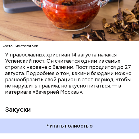
ПРАВОСЛАВИЕ
ЕДА
РЕЦЕПТЫ
Читайте также:
Синоптик предупредил о переносе
купального сезона в Москве и Подмосковье
Фото: Shutterstock
У православных христиан 14 августа начался
Успенский пост. Он считается одним из самых
строгих наравне с Великим. Пост продлится до 27
августа. Подробнее о том, какими блюдами можно
разнообразить свой рацион в этот период, чтобы
не нарушить правила, но вкусно питаться, — в
материале «Вечерней Москвы».
Закуски
Читать полностью
По словам Вильфанда, с середины следующей