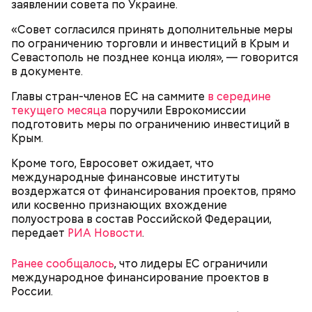
заявлении совета по Украине.
«Совет согласился принять дополнительные меры
по ограничению торговли и инвестиций в Крым и
Севастополь не позднее конца июля», — говорится
в документе.
Главы стран-членов ЕС на саммите
в середине
текущего месяца
поручили Еврокомиссии
подготовить меры по ограничению инвестиций в
Крым.
Очищенный сырой салатный сельдерей
За свою земную жизнь он совершил множество
нашинковать соломкой. Яблоки очистить от
Кроме того, Евросовет ожидает, что
добрых дел во славу Божию.
кожицы и семян, нарезать ломтиками. Так же
международные финансовые институты
нарезать вареный картофель. Продукты
воздержатся от финансирования проектов, прямо
перемешать, полить салатной заправкой, выложить
или косвенно признающих вхождение
в салатник горкой и украсить веточками
полуострова в состав Российской Федерации,
сельдерея, кусочками свежих помидоров и
передает
РИА Новости
.
ломтиками яблок.
Ранее сообщалось
, что лидеры ЕС ограничили
международное финансирование проектов в
России.