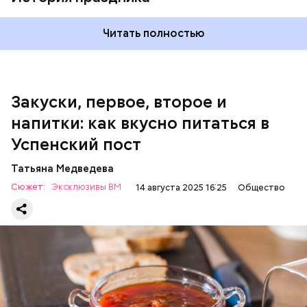
600 г помидоров;
300 г моркови;
200 г шпината;
Читать полностью
100 г салата лиственного;
200 г репчатого лука;
100 г муки;
100 г растительного масла;
зелень петрушки и укропа.
Закуски, первое, второе и
напитки: как вкусно питаться в
Успенский пост
Татьяна Медведева
Сюжет:
Эксклюзивы ВМ
14 августа 2025 16:25
Общество
Баклажаны с овощами