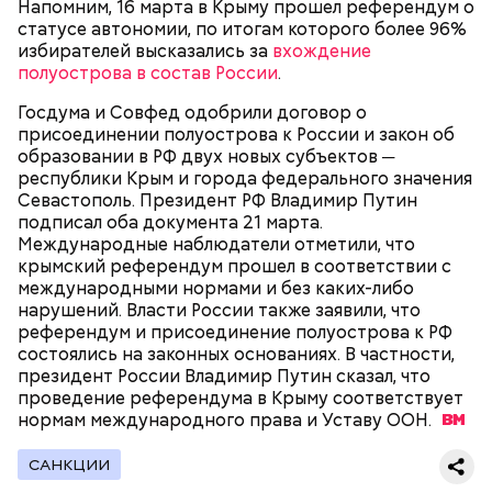
Напомним, 16 марта в Крыму прошел референдум о
статусе автономии, по итогам которого более 96%
избирателей высказались за
вхождение
полуострова в состав России
.
2-3 картофелины,
Госдума и Совфед одобрили договор о
1 некрупное яблоко,
присоединении полуострова к России и закон об
1 некрупный помидор,
А еще, удержав меч палача, святой Николай спас от
образовании в РФ двух новых субъектов ─
2 корня сельдерея,
смерти трех мужей, невинно осужденных
республики Крым и города федерального значения
салатная заправка.
корыстолюбивым градоначальником.
Севастополь. Президент РФ Владимир Путин
подписал оба документа 21 марта.
Международные наблюдатели отметили, что
крымский референдум прошел в соответствии с
международными нормами и без каких-либо
нарушений. Власти России также заявили, что
референдум и присоединение полуострова к РФ
состоялись на законных основаниях. В частности,
президент России Владимир Путин сказал, что
проведение референдума в Крыму соответствует
нормам международного права и Уставу
ООН.
САНКЦИИ