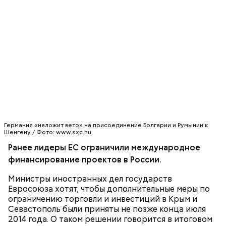
150 г шпината;
молились и земледельцы — о хорошей погоде, о
50 г лиственного салата;
добром урожае. Была поговорка: «Кто Николая
зелень петрушки, укропа;
любит, кто Николаю служит, тому святой Николай
1/2 стакана растительного масла;
во всякий час помогает».
100 г муки;
уксус по вкусу;
30 г сахара.
Германия «наложит вето» на присоединение Болгарии и Румынии к
Шенгену / Фото: www.sxc.hu
Святитель Николай дожил до глубокой старости и
скончался в середине IV века. По церковному
Ранее лидеры ЕС ограничили международное
преданию, мощи святого сохранились нетленными
финансирование проектов в России.
и источали чудесное миро, от которого исцелилось
множество людей. В 1087 году мощи Николая
Министры иностранных дел государств
Угодника были перенесены в итальянский город
Евросоюза хотят, чтобы дополнительные меры по
Бар (Бари), где находятся и поныне.
Кабачки в овощном соусе
ограничению торговли и инвестиций в Крым и
Севастополь были приняты не позже конца июля
2014 года. О таком решении говорится в итоговом