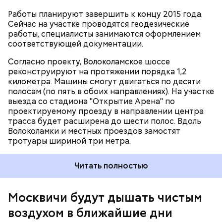
Работы планируют завершить к концу 2015 года.
Сейчас на участке проводятся геодезические
работы, специалисты занимаются оформлением
соответствующей документации.
Согласно проекту, Волоколамское шоссе
реконструируют на протяжении порядка 1,2
километра. Машины смогут двигаться по десяти
полосам (по пять в обоих направлениях). На участке
выезда со стадиона "Открытие Арена" по
проектируемому проезду в направлении центра
трасса будет расширена до шести полос. Вдоль
Волоколамки и местных проездов замостят
тротуары шириной три метра.
В предстоящие сутки также ожидаются
Читать полностью
метеоусловия, способствующие рассеиванию
вредных выбросов в атмосфере, передает
агентство
«Москва»
.
Москвичи будут дышать чистым
воздухом в ближайшие дни