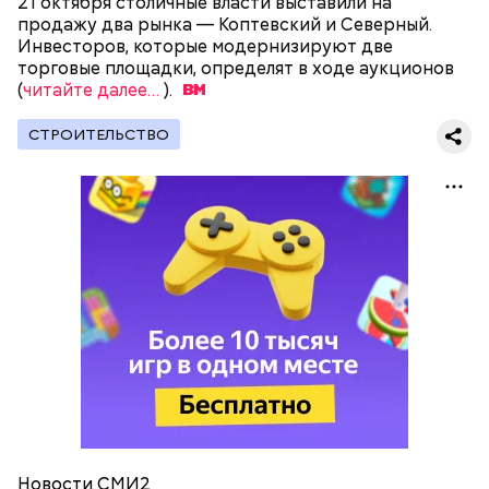
21 октября столичные власти выставили на
продажу два рынка — Коптевский и Северный.
Инвесторов, которые модернизируют две
торговые площадки, определят в ходе аукционов
(
читайте далее…
).
СТРОИТЕЛЬСТВО
Заявки на участие в конкурсе будут приниматься
Новости СМИ2