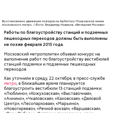
Во время работ, которые будут вестись
Восстановлено движение поездов на Арбатско-Покровской линии
круглосуточно, вестибюли станций не будут
московского метро. / Фото: Владимир Новиков, «Вечерняя Москва»
закрываться для пассажиров, а будут лишь
Работы по благоустройству станций и подземных
огорожены отдельные зоны проведения ремонта,
пешеходных переходов должны быть выполнены
отметили в подземке.
БЛАГОУСТРОЙСТВО
не позже февраля 2015 года.
Московский метрополитен объявил конкурс на
выполнение работ по благоустройству вестибюлей
станций подземки и подземных пешеходных
переходов.
Как уточнили в среду, 22 октября, в пресс-службе
метро
, в ближайшее время планируется
благоустроить вестибюли 13 станций подземки:
«Люблино», «Кожуховская», «Выставочная»,
«Аннино», «Чкаловская», «Каховская», «Деловой
Центр», «Лесопарковая», «Марьино»,
«Новогиреево», «Речной вокзал», «Варшавская»,