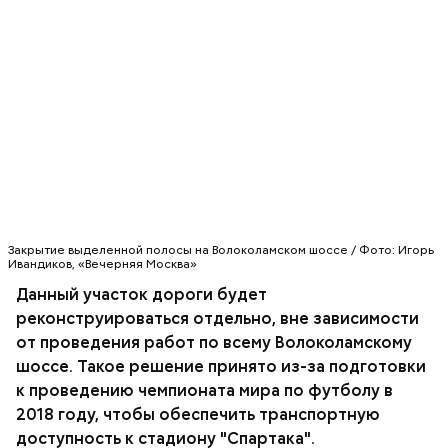
стадиона боковой проезд будет расширен еще на
одну полосу. Планируется также
реконструировать два пешеходных перехода:
возле домов 108 и 92 по Волоколамскому шоссе, а
также построить один новый - в районе дома 88,
поясняет
"Интерфакс"
.
Закрытие выделенной полосы на Волоколамском шоссе / Фото: Игорь
Ивандиков, «Вечерняя Москва»
Данный участок дороги будет
реконструироваться отдельно, вне зависимости
В районе метро "Тушинская" возведут эстакаду
длиной 523,7 метра. Она будет шестиполосной, по
от проведения работ по всему Волоколамскому
три полосы движения в каждом направлении.
шоссе. Такое решение принято из-за подготовки
Вдоль эстакады возведут боковые проезды (три
к проведению чемпионата мира по футболу в
полосы движения).
2018 году, чтобы обеспечить транспортную
доступность к стадиону "Спартака".