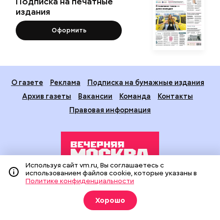
Подписка на печатные
издания
Оформить
О газете
Реклама
Подписка на бумажные издания
Архив газеты
Вакансии
Команда
Контакты
Правовая информация
Используя сайт vm.ru, Вы соглашаетесь с
использованием файлов cookie, которые указаны в
Политике конфиденциальности
Издание создано при финансовой поддержке Департамента
средств массовой информации и рекламы города Москвы.
Хорошо
На сайте применяются рекомендательные технологии
(информационные технологии предоставления информации
на основе сбора, систематизации и анализа сведений,