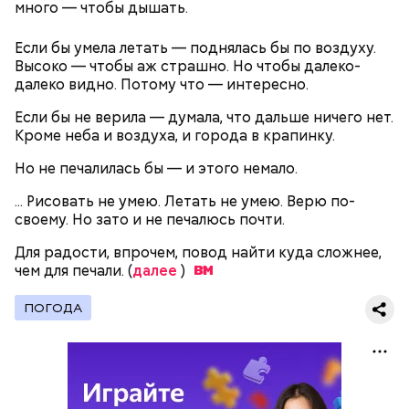
много — чтобы дышать.
Если бы умела летать — поднялась бы по воздуху.
Высоко — чтобы аж страшно. Но чтобы далеко-
далеко видно. Потому что — интересно.
Если бы не верила — думала, что дальше ничего нет.
Кроме неба и воздуха, и города в крапинку.
Но не печалилась бы — и этого немало.
Около 50 процентов медиков, обратившихся в
центр «Содействие», уже работают на новом
... Рисовать не умею. Летать не умею. Верю по-
месте, а большая часть остальных врачей готова
своему. Но зато и не печалюсь почти.
выйти на другую работу в ближайшее время. Об
этом вчера на совместном заседании комиссий
Для радости, впрочем, повод найти куда сложнее,
Мосгордумы рассказала начальник управления
чем для печали. (
далее
)
госслужбы и кадров правительства Москвы
Александра Александрова (
далее...
).
ПОГОДА