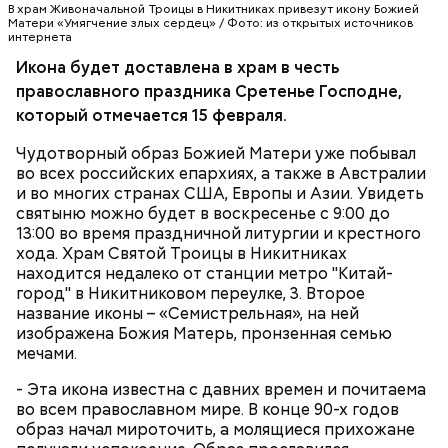
В храм Живоначальной Троицы в Никитниках привезут икону Божией
Матери «Умягчение злых сердец» / Фото: из открытых источников
интернета
Икона будет доставлена в храм в честь
православного праздника Сретенье Господне,
который отмечается 15 февраля.
В 2006 году специально для святыни в
Чудотворный образ Божией Матери уже побывал
подмосковной деревне Бачурино построили
во всех российских епархиях, а также в Австралии
небольшую часовню, где сегодня регулярно
и во многих странах США, Европы и Азии. Увидеть
проходят богослужения, уточняет агентство
святыню можно будет в воскресенье с 9:00 до
"Москва"
.
13:00 во время праздничной литургии и крестного
хода. Храм Святой Троицы в Никитниках
находится недалеко от станции метро "Китай-
город" в Никитниковом переулке, 3. Второе
название иконы – «Семистрельная», на ней
изображена Божия Матерь, пронзенная семью
мечами.
- Эта икона известна с давних времен и почитаема
во всем православном мире. В конце 90-х годов
образ начал мироточить, а молящиеся прихожане