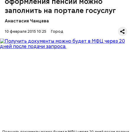
оформления пенсии можно
оформления трудовой пенсии можно
ЗДЕСЬ
заполнить на портале госуслуг
Анастасия Чанцева
10 февраля 2015 10:25
Город
На данный момент онлайн-заявки оформляют на
получение справок о заработной плате,
награждениях и трудовом стаже. Получить
документы можно будет в МФЦ через 20 дней
после подачи запроса.
Получить документы можно будет в МФЦ через 20 дней после подачи