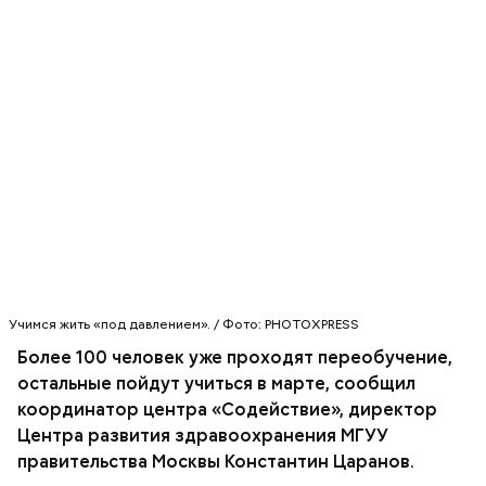
Больше половины медиков уже нашли новую
работу
Напомним, с 1 января 2015 года страховая пенсия
исчисляется по-новому: накопительная часть,
которая решением правительства была
заморожена, наполняться не будет. Однако
пенсионные права граждан сохранятся.
Учимся жить «под давлением». / Фото: PHOTOXPRESS
Напомним, в Москве проходит реформа системы
здравоохранения, цель которой - повышение
Более 100 человек уже проходят переобучение,
качества медицинских услуг. Она
остальные пойдут учиться в марте, сообщил
предусматривает сокращение врачей и
координатор центра «Содействие», директор
медперсонала, а также закрытие ряда
ВРАЧИ
Центра развития здравоохранения МГУУ
неэффективных медучреждений, отмечает
правительства Москвы Константин Царанов.
агентство
"Москва"
.