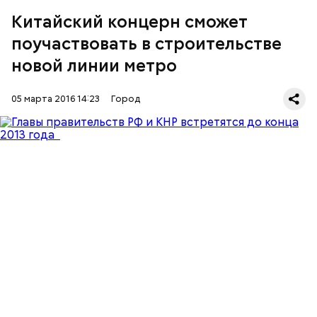
Китайский концерн сможет
поучаствовать в строительстве
новой линии метро
05 марта 2016 14:23
Город
В целом длина этого участка метро может
составить около 14 километров. На нем
расположатся семь станций.
Он напомнил, что Москва и Китай недавно
подписали меморандум, согласно которому