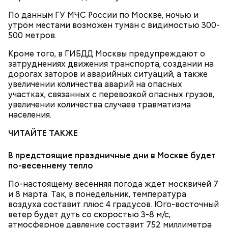
По данным ГУ МЧС России по Москве, ночью и
утром местами возможен туман с видимостью 300-
500 метров.
Кроме того, в ГИБДД Москвы предупреждают о
затруднениях движения транспорта, создании на
дорогах заторов и аварийных ситуаций, а также
увеличении количества аварий на опасных
участках, связанных с перевозкой опасных грузов,
увеличении количества случаев травматизма
населения.
ЧИТАЙТЕ ТАКЖЕ
В предстоящие праздничные дни в Москве будет
по-весеннему тепло
По-настоящему весенняя погода ждет москвичей 7
Кроме того, метрополитен также поздравит
и 8 марта. Так, в понедельник, температура
пассажирок по подземному радио, а 8 марта
воздуха составит плюс 4 градусов. Юго-восточный
женщинам в метро будут дарить цветы, уточняет
ветер будет дуть со скоростью 3-8 м/с,
портал
mos.ru
.
атмосферное давление составит 752 миллиметра