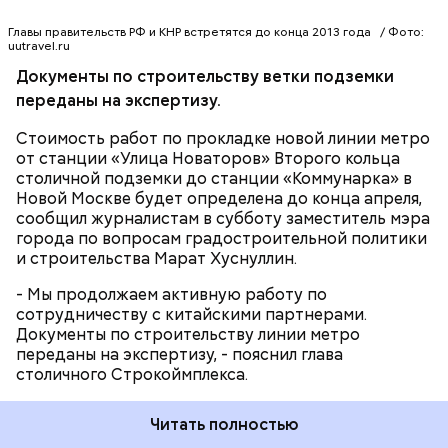
крупный концерн из Поднебесной может принять
участие в проектировании и строительстве этой
Главы правительств РФ и КНР встретятся до конца 2013 года / Фото:
ветки московской подземки. Не исключено, по
uutravel.ru
МЕТРО
словам Марата Хуснуллина, что часть работ все же
Документы по строительству ветки подземки
возьмут на себя московские компании, а из-за
переданы на экспертизу.
колебания курсов валют китайская сторона
возьмет на себя другую часть работ.
Стоимость работ по прокладке новой линии метро
от станции «Улица Новаторов» Второго кольца
столичной подземки до станции «Коммунарка» в
Новой Москве будет определена до конца апреля,
сообщил журналистам в субботу заместитель мэра
города по вопросам градостроительной политики
и строительства Марат Хуснуллин.
- Мы продолжаем активную работу по
сотрудничеству с китайскими партнерами.
Документы по строительству линии метро
переданы на экспертизу, - пояснил глава
столичного Строкоймплекса.
Читать полностью