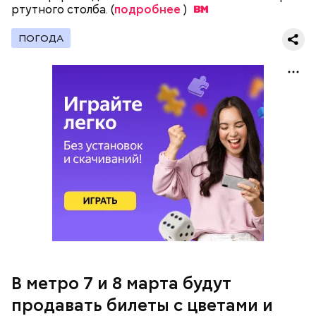
ртутного столба. (
подробнее
)
ПОГОДА
- Мы выпускаем их в рамках городских и
В метро 7 и 8 марта будут
государственных праздников, после окончания
строительства новых станций. Необычно
продавать билеты с цветами и
оформленные билеты вносят разнообразие в