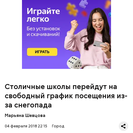
Более 15 тысяч единиц спецтехники и 70 тысяч
рабочих устраняют последствия снегопада
Столичные школы перейдут на
свободный график посещения из-
за снегопада
Марьяна Шевцова
04 февраля 2018 22:15
Город
ЧИТАЙТЕ ТАКЖЕ