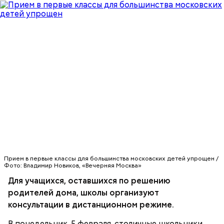
В пресс-службе Департамента также добавили, что
все образовательные учреждения города
Прием в первые классы для большинства московских детей упрощен /
работают в обычном режиме. Для учащихся,
Фото: Владимир Новиков, «Вечерняя Москва»
оставшихся по решению родителей дома, школы
Для учащихся, оставшихся по решению
организуют консультации в дистанционном
родителей дома, школы организуют
режиме.
консультации в дистанционном режиме.
В понедельник, 5 февраля, столичные школьники