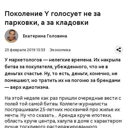
За свою земную жизнь он совершил множество
Не удивительно, что утомленный
косности с занудством – нет, нет, нет!
добрых дел во славу Божию.
товаропроизводитель из кожи лезет вон, чтобы
Поколение Y голосует не за
понять, как и чем подсадить эту верткую рыбешку
на крючок потребления. Потому что кто не успел,
парковки, а за кладовки
тот опоздал и остался на задворках торговой
истории, как те несчастные ювелирные дома со
Екатерина Головина
своими пафосными брюликами.
А времени осталось — всего ничего. Еще шесть лет
и доля миллениалов на рынке труда составит 75%,
23 февраля 2019 10:53
Экономика
а их покупательная способность вырастет до
триллиона долларов. При этом 87,5% из них
У маркетологов — нелегкие времена. Их накрыла
считают, что успех не измеряется количеством
битва за покупателя, убежденного, что не в
денег. Покорить Джомолунгму — да, вложиться в
деньгах счастье. Ну, то есть, деньги, конечно, не
недвижимость — нет. Работать удаленно на
классную идею — однозначно. Заискивать перед
помешают, но тратить их на погоню за брендами
начальством в офисе с девяти до шести — увольте.
— верх идиотизма.
Конечно, молодежь всегда была легка на подъем,
спешила жить и чувствовать, но нынешняя делает
На этой неделе как раз пришли очередные вести с
это уже на гиперскоростях. Несмотря на то, что
полей той самой битвы. Коллеги-журналисты
А еще, удержав меч палача, святой Николай спас от
самым старшеньким из них уже практически под
поспрашивали 25-летних москвичей про жилье их
смерти трех мужей, невинно осужденных
сорок (к миллениалам относят поколение,
мечты. Ну что сказать… Аренда круче ипотеки,
корыстолюбивым градоначальником.
закончившее школу в 2000-м и позже).
область круче центра, халупа в доме с характером
лучше тоскливого растиражированного