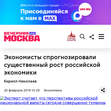
Николай-угодник и народный
календарь
Экономисты спрогнозировали
существенный рост российской
экономики
Кирилл Николаев
25 февраля 2019 10:29
Экономика
Помози мне грешному и унылому в настоящем сем
житии, умоли Господа Бога даровати ми
оставление всех моих грехов, елико согреших от