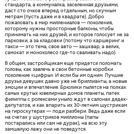
стандарта, а коммуналка, заселенная друзьями,
даст сто очков вперед отдельным, но скучным
метрам (пусть даже и в квадрате). Добро
пожаловать в мир миллениалов — поколения,
С марта по май на первичном рынке элитной недвижимости был
которому нужны просторные балконы, чтобы
реализован 151 лот / Фото: Александр Кожохин, «Вечерняя Москва»
ЖИЛЬЕ
МОСКВА
принимать на них друзей, и которое голосует не за
парковки, а за кладовки (потому что каршеринг и
такси — это тема, свое авто — зашквар, а велик,
самокат и моноколесо где-то сваливать надо).
В общем, застройщикам еще придется поломать
головы, как завлечь в свои бетонные коробки
поколение «цифры». И если бы им одним. Лучшие
друзья девушек давно уже не бриллианты, а новые
Как гласит предание, совершая паломничество в
эмоции и впечатления. Брюлики пылятся на полках
Иерусалим, Николай Чудотворец по просьбе
самых крутых ювелирных домов планеты, патек
отчаявшихся путников молитвой успокоил
филиппы с ролексами уныло ждут в салонах дядек-
разбушевавшееся море.
депутатов, и как впарить их 30-летним шустрикам
на гироскутерах — поди разбери. Ведь даже если
Как рассказывает Житие, преподобный родился в
на счетах у шустриков миллионы (папы
городке Патаре. С детства Николай проникся
постарались или сам не дурак), на всю эту
христианской религией и рано принял решение
замшелую лажу они не поведутся.
посвятить свою жизнь Богу. Целыми днями отрок