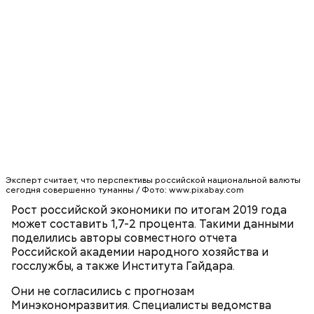
юности моея, во всем житии моем, делом, словом,
помышлением и всеми моими чувствы; и во исходе
души моея помози ми окаянному, умоли Господа
Бога, всея твари Содетеля, избавити мя воздушных
мытарств и вечного мучения: да всегда прославляю
Отца и Сына и Святаго Духа, и твое милостивное
предстательство, ныне и присно и во веки веков.
Аминь.
Эксперт считает, что перспективы российской национальной валюты
сегодня совершенно туманны / Фото: www.pixabay.com
Рост российской экономики по итогам 2019 года
может составить 1,7-2 процента. Такими данными
О, всесвятый Николае, угодниче преизрядный
поделились авторы совместного отчета
Господень, теплый наш заступниче, и везде в
Российской академии народного хозяйства и
скорбех скорый помощниче!
госслужбы, а также Института Гайдара.
Они не согласились с прогнозам
Минэкономразвития. Специалисты ведомства