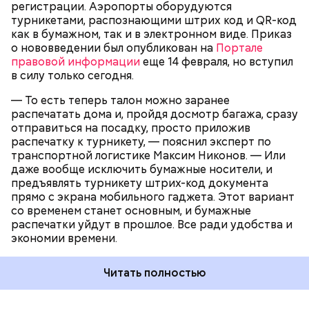
регистрации. Аэропорты оборудуются
установлены. Внуково планирует оснастить свои
АЭРОПОРТ ШЕРЕМЕТЬЕВО
турникетами, распознающими штрих код и QR-код
терминалы такой техникой в 2019 году. Что
АЭРОПОРТ ПУЛКОВО
как в бумажном, так и в электронном виде. Приказ
касается направлений полетов по стране, то в
Мнение колумнистов может не совпадать с точкой
Святитель Николай дожил до глубокой старости и
АЭРОПОРТ ДОМОДЕДОВО
о нововведении был опубликован на
Портале
аэропорту Сочи терминалы уже оснащены
зрения редакции
скончался в середине IV века. По церковному
АЭРОПОРТ ВНУКОВО
правовой информации
еще 14 февраля, но вступил
необходимым оборудованием, а в Уфе
преданию, мощи святого сохранились нетленными
в силу только сегодня.
электронные посадочные талоны используются с
и источали чудесное миро, от которого исцелилось
конца прошлого года. И только Пулково в
множество людей. В 1087 году мощи Николая
— То есть теперь талон можно заранее
Петербурге все еще обсуждает возможности
Угодника были перенесены в итальянский город
распечатать дома и, пройдя досмотр багажа, сразу
Потихоньку задумывается и работодатель (75% —
установки необходимых турникетов, сообщает
Бар (Бари), где находятся и поныне.
отправиться на посадку, просто приложив
большая цифра). Конечно, идеальный для
РИА Новости
.
распечатку к турникету, — пояснил
эксперт по
миллениала офис в стиле Гугла потянут не все, но
транспортной логистике Максим Никонов
. — Или
добавить в рабочий процесс чуток здоровой
даже вообще исключить бумажные носители, и
расхлябанности осилит каждый. Там кресло-мешок
предъявлять турникету штрих-код документа
для релаксации бросить, тут живой зелени
прямо с экрана мобильного гаджета. Этот вариант
нарастить (eco-friendly — это для них важно),
со временем станет основным, и бумажные
пустить молодняк попостись в обед на травке
распечатки уйдут в прошлое. Все ради удобства и
(офис в промзоне — буээээ), забить на приходы по
экономии времени.
часам (важен результат, а не формальность)… В
общем, приручить миллениалов не проблема.
Главное, периодически настраиваться на их волну
Читать полностью
и не опускаться до унылого менторства. Как пелось
в одной донельзя серьезной агитке времен их
родителей, «Солнечному миру — да, да, да!»,