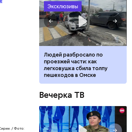
Эксклюзивы
ч: поможет ли
Людей разбросало по
ок сбросить
проезжей части: как
легковушка сбила толпу
пешеходов в Омске
Вечерка ТВ
, Николай
покоил
ирии. / Фото: