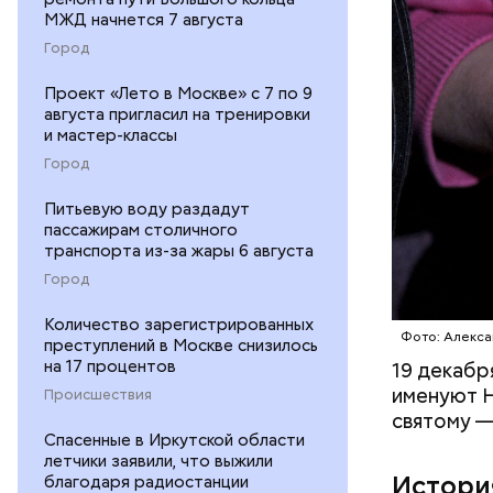
МЖД начнется 7 августа
Город
Проект «Лето в Москве» с 7 по 9
августа пригласил на тренировки
1 кг ба
и мастер-классы
600 г п
Город
300 г м
200 г ш
Питьевую воду раздадут
100 г с
пассажирам столичного
200 г р
транспорта из-за жары 6 августа
100 г му
Город
100 г р
зелень 
Количество зарегистрированных
Фото: Алекса
преступлений в Москве снизилось
на 17 процентов
19 декабр
именуют Н
Происшествия
святому —
Спасенные в Иркутской области
летчики заявили, что выжили
Истори
благодаря радиостанции