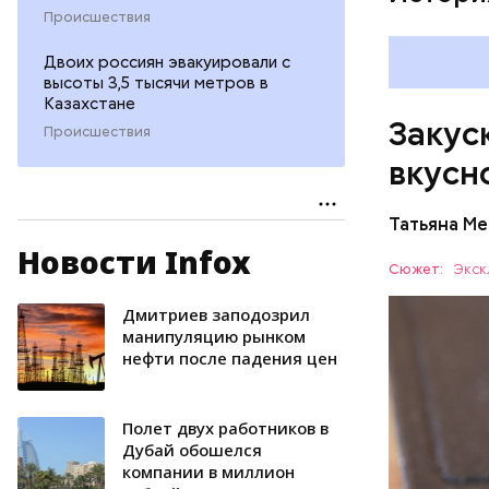
Происшествия
Двоих россиян эвакуировали с
высоты 3,5 тысячи метров в
Казахстане
Закуск
Происшествия
вкусн
Татьяна М
Новости Infox
Баклажа
Сюжет:
Экск
Дмитриев заподозрил
ПРАВОСЛ
манипуляцию рынком
нефти после падения цен
Полет двух работников в
Дубай обошелся
компании в миллион