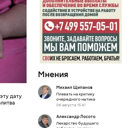
Мнения
Михаил Щипанов
Плевать на критику
эту дату
очередного нытика
олитва
06 августа 15:41
Александр Лосото
Лекарство будущего: