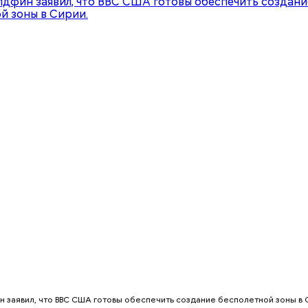
тся:
Хотела спасти малыша: как
Вода за 10 тыся
мать и сын погибли при
японский напит
падении из окна в Раменском
лишний вес
т предание, совершая паломничество в Иерусалим
ц по просьбе отчаявшихся путников молитвой ус
авшееся море.
н заявил, что ВВС США готовы обеспечить создание бесполетной зоны в С