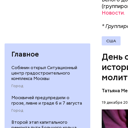
воскрешал
(группиро
Новости.
* Группир
США
Баклажаны
посыпать 
Главное
День 
мелко наш
к ним наши
истор
Собянин открыл Ситуационный
петрушки,
центр градостроительного
молит
10-15 мин
комплекса Москвы
лимонной 
Город
Перенесемс
тушить в 
Татьяна М
очень тру
виде.
Москвичей предупредили о
мучительн
19 декабря 20
грозе, ливне и граде 6 и 7 августа
ПРАВОСЛ
Город
ЦЕРКОВЬ
Второй этап капитального
ремонта пути Большого кольца