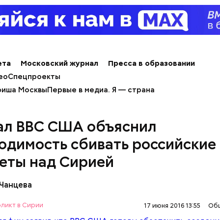
я заправка.
ета
Московский журнал
Пресса в образовании
ео
Спецпроекты
иша Москвы
Первые в медиа. Я — страна
ержав меч палача, святой Николай спас от смерти 
ал ВВС США объяснил
винно осужденных корыстолюбивым градоначальн
одимость сбивать российские
еты над Сирией
 Чанцева
ликт в Сирии
17 июня 2016 13:55
Об