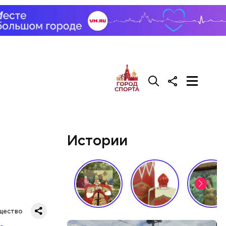
трех
иком.
Истории
щество