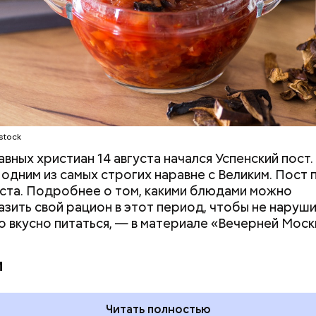
stock
авных христиан 14 августа начался Успенский пост.
 одним из самых строгих наравне с Великим. Пост
уста. Подробнее о том, какими блюдами можно
зить свой рацион в этот период, чтобы не наруш
но вкусно питаться, — в материале «Вечерней Моск
 на качелях и
День арбуза и День поцелуев
ского: какие
с зеркалом: какие праздники
и
тмечают в России
отмечают в России и мире 3
уста
августа
Читать полностью