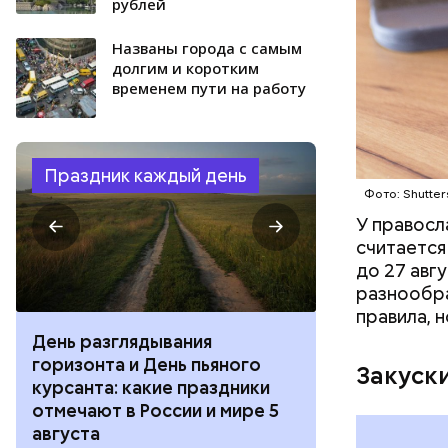
рублей
Названы города с самым
долгим и коротким
временем пути на работу
Праздник каждый день
Фото: Shutter
У правосл
считается
до 27 авг
разнообра
правила, 
День разглядывания
День качания
горизонта и День пьяного
День шампан
Закуск
курсанта: какие праздники
праздники о
отмечают в России и мире 5
и мире 4 авг
августа