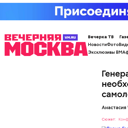
салатна
Вечерка ТВ
Газ
Новости
Фото
Вид
Эксклюзивы ВМ
Аф
А еще, уд
Генер
мужей, не
необх
самол
Анастасия
Сюжет:
Конф