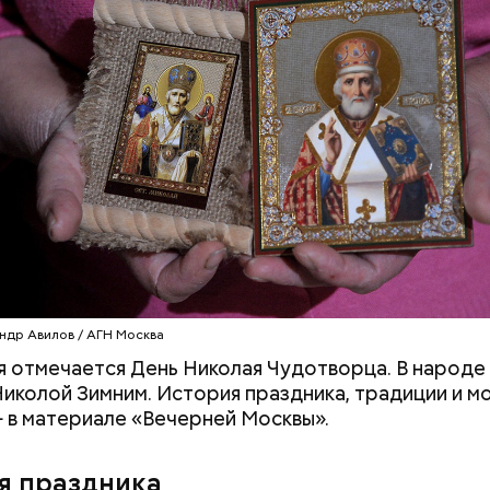
клажанов;
омидоров;
оркови;
пината;
алата лиственного;
епчатого лука;
ки;
астительного масла;
петрушки и укропа.
ндр Авилов / АГН Москва
я отмечается День Николая Чудотворца. В народе 
иколой Зимним. История праздника, традиции и м
 в материале «Вечерней Москвы».
я праздника