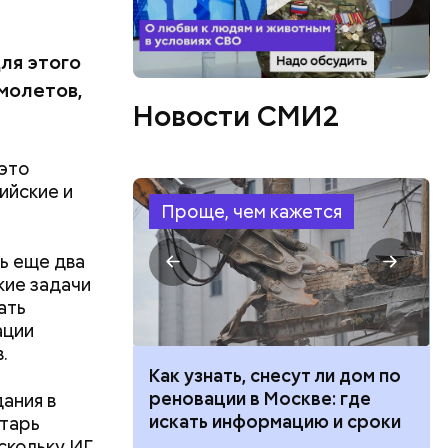
ы
ля этого
молетов,
Новости СМИ2
 это
ийские и
Проще, чем кажется
атаре. С
инял
ь еще два
роводил в
кие задачи
п Николай
ать
ем и
ации
дство от
.
м Николай
 100 тысяч
Как узнать, снесут ли дом по
дником
дарства при
реновации в Москве: где
их
ания в
ии: кто может
искать информацию и сроки
человек
етарь
 какие нужны
, и даже
скольку ИГ