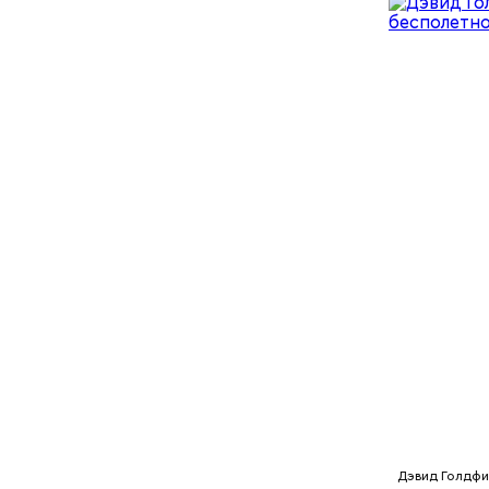
Понадобя
Как гласи
Чудотворе
разбушев
Дэвид Голдфи