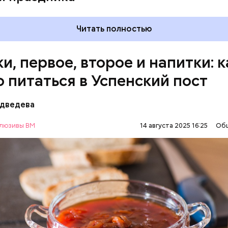
Читать полностью
и, первое, второе и напитки: к
о питаться в Успенский пост
едведева
ны с овощами
люзивы ВМ
14 августа 2025 16:25
Об
АВИЕ
ЕДА
РЕЦЕПТЫ