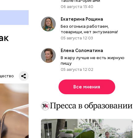
таблетка-оригами
06 августа 15:40
Екатерина Рощина
Без огонька работаем,
товарищи, нет энтузиазма!
ак
05 августа 12:03
Елена Соломатина
В жару лучше не есть жирную
пищу
05 августа 12:02
щество
Все мнения