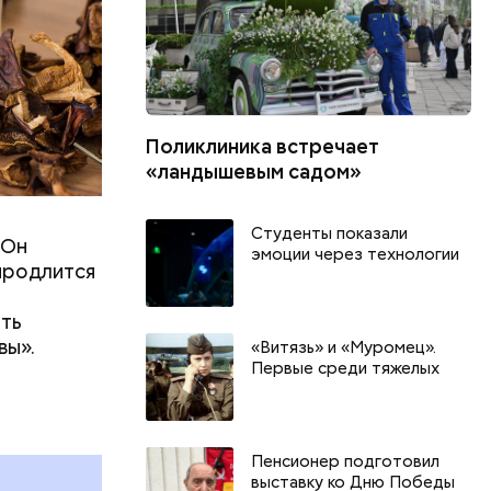
Поликлиника встречает
«ландышевым садом»
Студенты показали
 Он
эмоции через технологии
 продлится
ить
вы».
«Витязь» и «Муромец».
Первые среди тяжелых
День тульского пряника и
День шевеле
День сидения на
и Междунар
подоконниках: какие
подкаблучни
праздники отмечают в России
праздники о
Пенсионер подготовил
и мире 2 августа
и мире 6 авг
выставку ко Дню Победы