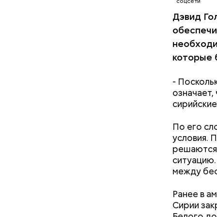
соцсети
Дэвид Го
обеспечи
необходи
которые 
- Посколь
означает,
Салат из
сирийские
Как расск
детства Н
По его сл
решение п
условия. 
храме, а п
решаются 
Патарский
ситуацию.
возвел в 
между бес
родителей
стал епис
христианс
Ранее в а
языческих
Сирии зак
лучше люб
Белого до