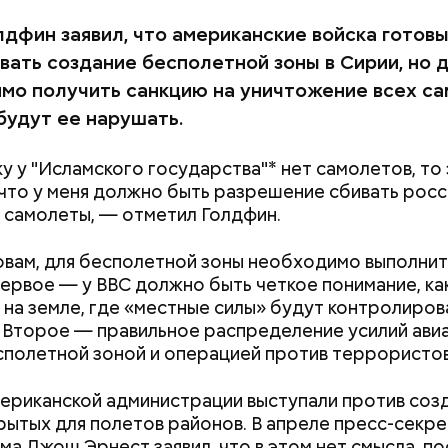
лдфин заявил, что американские войска готов
вать создание бесполетной зоны в Сирии, но д
мо получить санкцию на уничтожение всех са
будут ее нарушать.
ку у "Исламского государства"* нет самолетов, то
 что у меня должно быть разрешение сбивать росс
 сельдерея и картофеля с яблоками
 самолеты, — отметил Голдфин.
азывает Житие, преподобный родился в городке П
иколай проникся христианской религией и рано пр
овам, для бесполетной зоны необходимо выполнит
освятить свою жизнь Богу. Целыми днями отрок п
Первое — у ВВС должно быть четкое понимание, ка
о вечерам молился и читал книги. Его дядя, еписко
на земле, где «местные силы» будут контролиров
, видя такое усердие, сделал юношу чтецом, а зат
 Второе — правильное распределение усилий ави
сан священника. Все богатства, полученные в насле
полетной зоной и операцией против террористов
, Николай отдал на дела милосердия. Со времене
Как поменять батареи дома и
Как получить до
копом в городе Мире. Он был страстным пропове
не получить штраф
рублей от госу
тва. Ему также приписывают разрушение нескольк
мериканской администрации выступали против созд
трудной ситуац
 храмов и чудеса, творимые силой молитвы. Этот 
рытых для полетов районов. В апреле пресс-секр
претендовать и
ого врача исцелял больных, обреченных на смерть
ма Джош Эрнест заявил, что в этом нет смысла, по