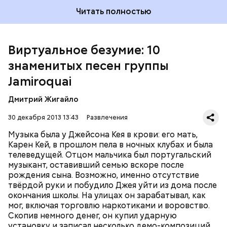
Читать полностью
Довольно разноплановым получился диск
"Dynamite" (2005), в котором традиционный фанк
сочетается с элементами диско, рока и смус-джаза.
Песня "Seven Days in Sunny June" попала в
Виртуальное безумие: 10
саундтрек популярного фильма "Дьявол носит
знаменитых песен группы
Prada". Последний на сегодняшний день
студийный альбом группы, "Rock Dust Light Star"
Jamiroquai
Четвёртому альбому предшествовал сингл
вышел лишь пять лет спустя - в 2010 году.
"Deeper Underground"
, написанный для фильма
Дмитрий Жигайло
Роланда Эммериха
"Годзилла"
(1998). Jamiroquai
продемонстрировали возможность работать в
30 декабря 2013 13:43
Развлечения
более тяжёлом стиле, а песня заняла первое место в
Великобритании. Альбом
"Synkronized"
(1999) был
Музыка была у Джейсона Кея в крови: его мать,
исполнен в традиционных для группы стилях фанк
Карен Кей, в прошлом пела в ночных клубах и была
и эйсид-джаз. Бешеной популярности
телеведущей. Отцом мальчика был португальский
предыдущего диска он не достиг, но разошёлся по
музыкант, оставивший семью вскоре после
всему миру в количестве четырёх миллионов копий.
рождения сына. Возможно, именно отсутствие
За выступлением на легендарном фестивале
твёрдой руки и побудило Джея уйти из дома после
Вторым альбомом, "The Return Of The Space
Woodstock в 1999 году последовал двухлетний
окончания школы. На улицах он зарабатывал, как
Cowboy" (1994), группа закрепила успех, однако
перерыв, после которого вышел альбом
"A Funk
мог, включая торговлю наркотиками и воровство.
настоящим прорывом стала пластинка
"Travelling
Odyssey"
(2001), на котором преобладало
Скопив немного денег, он купил ударную
Without Moving"
1996 года. Сингл
"Virtual Insanity"
электронное звучание.
установку и записал несколько демо-композиций