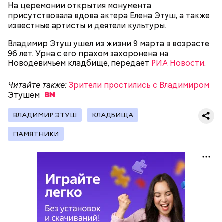
На церемонии открытия монумента
Молодая красавица Фэй Форрестер (Джоан Уэйли-
присутствовала вдова актера Елена Этуш, а также
Килмер) помогает своему любовнику Винсу (Майкл
известные артисты и деятели культуры.
King for a Day (из альбома "Synkronized", 1999)
Мэдсен) совершить дерзкое ограбление двух
членов мафии и забрать у них чемоданчик с
Владимир Этуш ушел из жизни 9 марта в возрасте
огромной суммой денег. Парочка отправляется в
96 лет. Урна с его прахом захоронена на
Как и в другие посты, на пост Успенский нельзя:
автомобильное путешествие подальше от места
Новодевичьем кладбище, передает
РИА Новости
.
происшествия. «Вырубив» Винса, Фэй обращается
за помощью к частному детективу Джеку и просит
Медовый спас: красивые
Читайте также:
Зрители простились с Владимиром
его сымитировать ее смерть.
открытки для поздравления
Этушем
ВЛАДИМИР ЭТУШ
КЛАДБИЩА
ПАМЯТНИКИ
Первое и основное: нельзя относиться к посту как
к мученичеству или наказанию. Это и не испытание
Фото: «Убей меня снова» (Kill Me Again, 1989)
в полной мере, а возможность оказаться наедине с