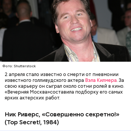
приглашены артисты из разных стран мира. США
представляет модный серф-рок певец Ник Риверс,
который в первый же день он знакомится с
участницей подпольного сопротивления Хиллари
— дочерью доктора Фламонда.
ГОЛЛИВУД
ЗНАМЕНИТОСТИ
КИНО
АКТЕРЫ
"Вечерняя Москва"
предлагает вашему вниманию
подборку самых популярных композиций
Фото: Shutterstock
Jamiroquai.
2 апреля стало известно о смерти от пневмонии
Фото: «Совершенно секретно!» (Top Secret!, 1984)
известного голливудского актера
Вэла Килмера
. За
свою карьеру он сыграл около сотни ролей в кино.
«Вечерняя Москва»составила подборку его самых
ярких актерских работ.
Ник Риверс, «Совершенно секретно!»
(Top Secret!, 1984)