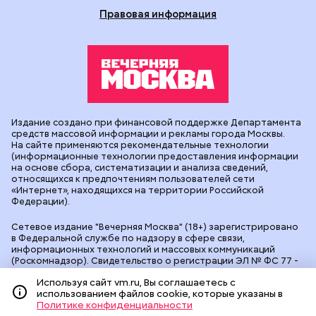
Правовая информация
Издание создано при финансовой поддержке Департамента
средств массовой информации и рекламы города Москвы.
На сайте применяются рекомендательные технологии
(информационные технологии предоставления информации
на основе сбора, систематизации и анализа сведений,
относящихся к предпочтениям пользователей сети
«Интернет», находящихся на территории Российской
Федерации).
Сетевое издание "Вечерняя Москва" (18+) зарегистрировано
в Федеральной службе по надзору в сфере связи,
информационных технологий и массовых коммуникаций
(Роскомнадзор). Свидетельство о регистрации ЭЛ № ФС 77 -
90524 от 09.12.2025. Учредитель: АО "Редакция газеты
Используя сайт vm.ru, Вы соглашаетесь с
"Вечерняя Москва". Главный редактор
vm.ru
: Александр
использованием файлов cookie, которые указаны в
Геннадьевич Глуходедов. Адрес редакции: 127015, г.Москва,
Политике конфиденциальности
Бумажный пр-д, д. 14, стр. 2. Телефон:
+7(499)557-04-24
. Адрес