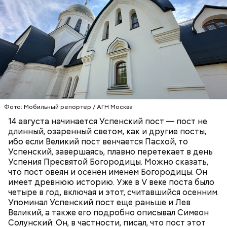
фильме «Лучший стрелок». На съемках актер
познакомился со своей будущей женой Джоан
Чего нельзя делать в Успенский пост
Уэйли.
13 августа у нас заговенье. Это последний
Фото: «Уиллоу» (Willow, 1988)
день перед постом, пока еще можно есть
скоромное — мясо, молоко и рыбу.
Фото: Мобильный репортер / АГН Москва
На Успенский пост приходится два Спаса.
14 августа начинается Успенский пост — пост не
Спас Медовый (14 августа), или Спас Мокрый,
ПРАВОСЛАВИЕ
ХРИСТИАНСТВО
РЕЛИГИЯ
длинный, озаренный светом, как и другие посты,
поскольку в этот день не только освящают
ибо если Великий пост венчается Пасхой, то
мед, но и совершают чин водоосвящения —
Успенский, завершаясь, плавно перетекает в день
освящают реки, озера, источники.
Успения Пресвятой Богородицы. Можно сказать,
Мадмартиган, «Уиллоу» (Willow, 1988)
19 августа — Яблочный Спас. В церкви
Virtual Insanity (из альбома "Travelling Without
что пост овеян и осенен именем Богородицы. Он
освящают яблоки, виноград и иные плоды.
Moving", 1996)
имеет древнюю историю. Уже в V веке поста было
А вскоре после окончания Успенского поста
четыре в год, включая и этот, считавшийся осенним.
наступает Спас Ореховый — 29 августа.
Упоминал Успенский пост еще раньше и Лев
Иначе его называют Хлебным Спасом,
Великий, а также его подробно описывал Симеон
поскольку по времени он совпадает с
Солунский. Он, в частности, писал, что пост этот
окончанием жатвы.