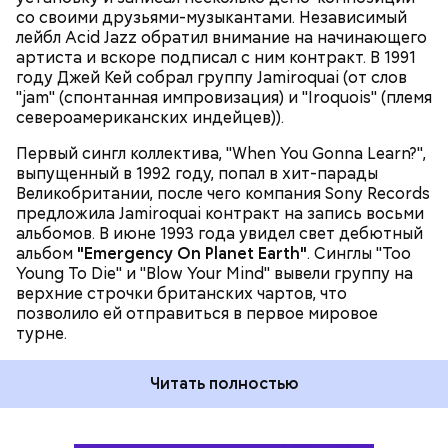
("Виртуальное безумие") произвёл настоящий
МУЗЫКА
со своими друзьями-музыкантами. Независимый
фурор: в 1997 году клип на эту песню получил
лейбл Acid Jazz обратил внимание на начинающего
четыре награды MTV, а сама песня в 1998 году была
артиста и вскоре подписал с ним контракт. В 1991
отмечена премией Grammy в номинации "Лучшее
году Джей Кей собрал группу Jamiroquai (от слов
вокальное поп-исполнение дуэтом или группой".
"jam" (спонтанная импровизация) и "Iroquois" (племя
Международными хитами также стали песни
североамериканских индейцев)).
"Cosmic Girl" и "Alright".
Первый сингл коллектива, "When You Gonna Learn?",
выпущенный в 1992 году, попал в хит-парады
Великобритании, после чего компания Sony Records
предложила Jamiroquai контракт на запись восьми
альбомов. В июне 1993 года увидел свет дебютный
альбом
"Emergency On Planet Earth"
. Синглы "Too
Young To Die" и "Blow Your Mind" вывели группу на
верхние строчки британских чартов, что
позволило ей отправиться в первое мировое
турне.
Читать полностью