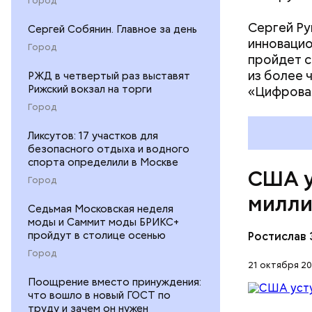
Город
Сергей Ру
Сергей Собянин. Главное за день
инновацио
Город
пройдет с
из более 
РЖД в четвертый раз выставят
Рижский вокзал на торги
«Цифровая
Город
Ликсутов: 17 участков для
безопасного отдыха и водного
спорта определили в Москве
США у
Город
милли
Седьмая Московская неделя
моды и Саммит моды БРИКС+
пройдут в столице осенью
Ростислав 
Город
21 октября 20
Поощрение вместо принуждения:
что вошло в новый ГОСТ по
— Несмотр
труду и зачем он нужен