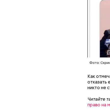
Читайте т
выдают м
Как поменять батареи дома и
не получить штраф
Фото: Скри
Как отмеч
отказать 
никто не с
Читайте т
право на 