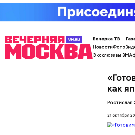
Вечерка ТВ
Газ
Новости
Фото
Вид
Эксклюзивы ВМ
Аф
«Гото
как я
Ростислав 
21 октября 20