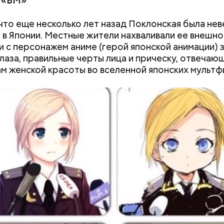
 «ВМ»
«Покровка.Театр» Дмитрием
отметил 700-лет
Бикбаевым
первого каменн
что еще несколько лет назад Поклонская была не
Москвы
 в Японии. Местные жители нахваливали ее внешно
и с персонажем аниме (герой японской анимации) 
лаза, правильные черты лица и прическу, отвеча
м женской красоты во вселенной японских мультф