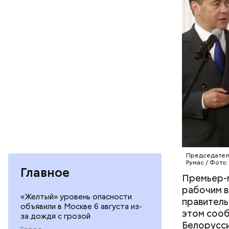
Владимир 
межправит
БЕЛАРУСЬ
конце июн
Медведевы
интеграци
по развит
дорожным 
будет под
интеграци
государст
Председатель
Румас / Фото:
Главное
Ранее Ро
Премьер-м
рабочим в
«Желтый» уровень опасности
правител
объявили в Москве 6 августа из-
этом соо
за дождя с грозой
Белорусси