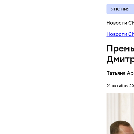
ЯПОНИЯ
Новости С
Читайте т
Путиным
Новости С
Премь
Дмитр
Кстати, э
нужно дел
Татьяна А
21 октября 20
Напомним,