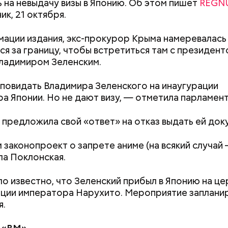
 на невыдачу визы в Японию. Об этом пишет
REGN
ик, 21 октября.
ации издания, экс-прокурор Крыма намеревалась
ся за границу, чтобы встретиться там с президен
ладимиром Зеленским.
повидать Владимира Зеленского на инаугурации
а Японии. Но не дают визу, — отметила парламент
 предложила свой «ответ» на отказ выдать ей до
 законопроект о запрете аниме (на всякий случай 
а Поклонская.
ло известно, что Зеленский прибыл в Японию на ц
ции императора Нарухито. Мероприятие заплани
я.
Ни один артист не покинул
Успенский собо
театр: интервью с худруком
Московского Кр