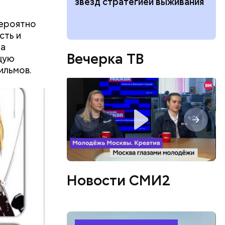
ие: история
звезд стратегией выживания
ого храма
вероятно
сть и
за
Вечерка ТВ
ющую
ильмов.
Новости СМИ2