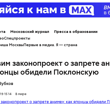
ета
Московский журнал
Пресса в образовании
ео
Спецпроекты
иша Москвы
Первые в медиа. Я — страна
вим законопроект о запрете ан
понцы обидели Поклонскую
Зубков
19 15:14
В мире