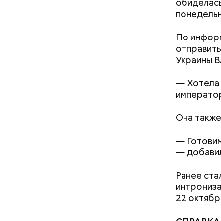
обиделась
понедельн
По информ
отправить
Украины В
— Хотела 
император
Она также
— Готовим
— добавил
Ранее ста
интрониза
22 октябр
Одиссей, Аид, Дионис,
Афродита и Гера: зачем