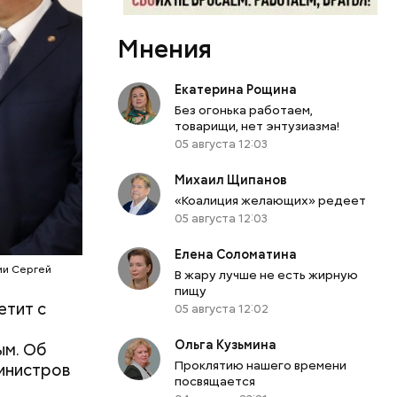
ации. В
Мнения
трием
ать все
Екатерина Рощина
е действий
Без огонька работаем,
т уделено
товарищи, нет энтузиазма!
карт
05 августа 12:03
нтам двух
Михаил Щипанов
«Коалиция желающих» редеет
05 августа 12:03
Елена Соломатина
ии Сергей
В жару лучше не есть жирную
пищу
етит с
05 августа 12:02
Ольга Кузьмина
ым. Об
Проклятию нашего времени
министров
посвящается