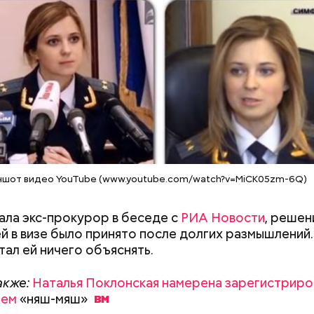
акже:
Усманов, Фридман, Абрамович: какие черты 
иллионера
Как получить до 100 тысяч
Как узнать, снес
рублей от государства при
реновации в Мос
трудной ситуации: кто может
искать информа
претендовать и какие нужны
ншот видео YouTube (www.youtube.com/watch?v=MiCK05zm-6Q)
документы
ала экс-прокурор в беседе с
РИА Новости
, решен
ей в визе было принято после долгих размышлений
тал ей ничего объяснять.
акже:
Наталья Поклонская намерена зарегистриро
мем
«няш-мяш»