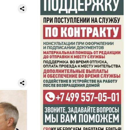
общении с
осквы»,
что
руссии