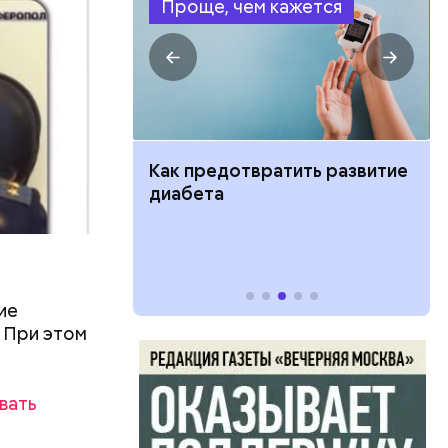
Проще, чем кажется
лица
ут ли дом по
Как предотвратить развитие
кве: где
диабета
цию и сроки
ие
. При этом
вать