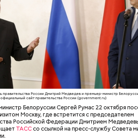
Путин и Александр Лукашенко решили создать
ельственную рабочую группу по развитию интегр
ДМИТРИЙ МЕДВЕДЕВ
СКОЛКОВО
я Сергей Румас сообщил по итогам встречи с Дми
м, что Минск и Москва должны к ноябрю согласов
онные дорожные карты. В обновленной программ
ию Союзного государства особое внимание буде
картам по секторам экономики. Таких дорожных 
готовлено около 30. Планируется, что программа
и и дорожные карты будут представлены президе
в в декабре.
 правительства России Дмитрий Медведев и премьер-министр Белорусс
 официальный сайт правительства России (government.ru)
сстат
назвал число миллионеров
среди россиян.
инистр Белоруссии Сергей Румас 22 октября пос
изитом Москву, где встретится с председателем
ьства Российской Федерации Дмитрием Медведев
бщает
ТАСС
со ссылкой на пресс-службу Совета 
и.