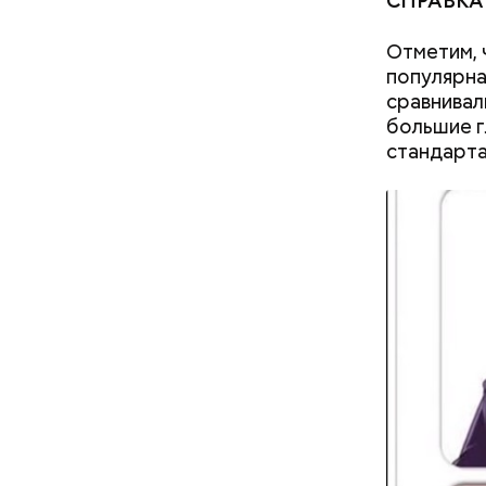
СПРАВКА
родители называют детей
необычными именами
Отметим, 
популярна
сравнивал
большие г
стандарта