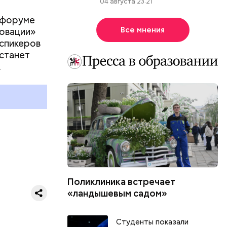
04 августа 23:21
 форуме
Все мнения
новации»
 спикеров
 станет
.
Поликлиника встречает
«ландышевым садом»
за
Студенты показали