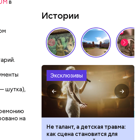
UM
в
Истории
том
арий.
кументы
Эксклюзивы
— шутка),
еремонию
ровано на
р
Не талант, а детская травма:
емля
как сцена становится для