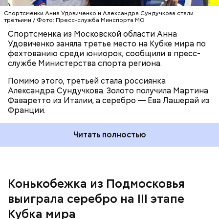
Спортсменки Анна Удовиченко и Александра Сундучкова стали
третьими / Фото: Пресс-служба Минспорта МО
Спортсменка из Московской области Анна
Удовиченко заняла третье место на Кубке мира по
фехтованию среди юниорок, сообщили в пресс-
службе Министерства спорта региона.
Помимо этого, третьей стала россиянка
Александра Сундучкова. Золото получила Мартина
Фаваретто из Италии, а серебро — Ева Лашерай из
Франции.
Читайте также:
Российские фигуристы заняли весь
Читать полностью
пьедестал в финале юниорского Гран-при
Конькобежка из Подмосковья
выиграла серебро на III этапе
Кубка мира