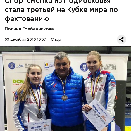
Спортсменка из Подмосковья
стала третьей на Кубке мира по
фехтованию
Полина Гребенникова
09 декабря 2019 10:57
Спорт
Соревнования прошли 7 декабря в столице
Румынии Бухаресте, передает
«Радио 1»
.
СПОРТ
МОСКОВСКАЯ ОБЛАСТЬ
СОРЕВНОВАНИЯ