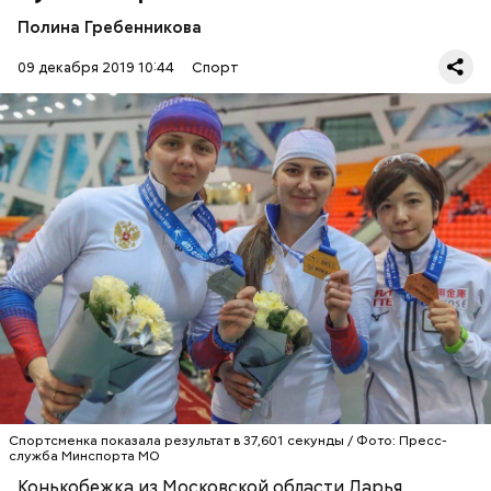
Полина Гребенникова
09 декабря 2019 10:44
Спорт
Соревнования проводятся в столице Казахстана
Нур-Султане с 6 по 8 декабря, передает
«Радио 1»
.
СПОРТ
МОСКОВСКАЯ ОБЛАСТЬ
КОНЬКОБЕЖНЫЙ СПОРТ
Спортсменка показала результат в 37,601 секунды / Фото: Пресс-
служба Минспорта МО
Конькобежка из Московской области Дарья