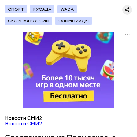
СПОРТ
РУСАДА
WADA
СБОРНАЯ РОССИИ
ОЛИМПИАДЫ
Ранее
сообщалось
, что конькобежка из Московской
области Дарья Качанова выиграла серебро на III
этапе Кубка мира на дистанции 500 метров.
Новости СМИ2
Новости СМИ2