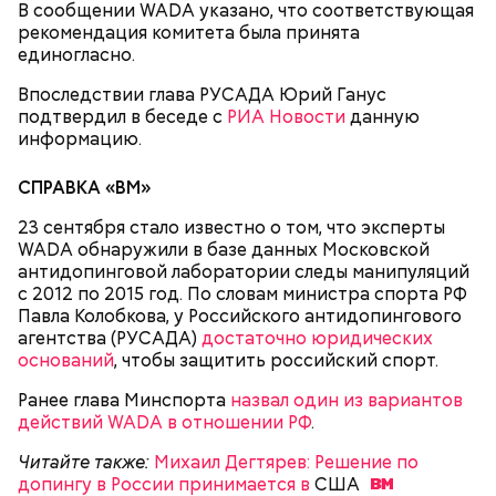
В сообщении WADA указано, что соответствующая
рекомендация комитета была принята
единогласно.
Впоследствии глава РУСАДА Юрий Ганус
подтвердил в беседе с
РИА Новости
данную
информацию.
СПРАВКА «ВМ»
23 сентября стало известно о том, что эксперты
WADA обнаружили в базе данных Московской
антидопинговой лаборатории следы манипуляций
с 2012 по 2015 год. По словам министра спорта РФ
Павла Колобкова, у Российского антидопингового
агентства (РУСАДА)
достаточно юридических
оснований
, чтобы защитить российский спорт.
Ранее глава Минспорта
назвал один из вариантов
действий WADA в отношении РФ
.
Читайте также:
ВФЛА передала «дорожную карту»
по выходу из допингового кризиса в Минспорт
Читайте также:
Михаил Дегтярев: Решение по
допингу в России принимается в
США