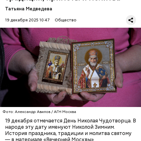
храмов и чудеса, творимые силой молитвы. Этот
Татьяна Медведева
человек лучше любого врача исцелял больных,
обреченных на смерть, и даже воскрешал мертвых.
19 декабря 2025 10:47
Общество
Перенесемся в III век в Малую Азию. В ту эпоху
жизнь христиан была очень трудной. Они жили в
постоянной опасности быть подвергнутыми
мучительным пыткам и даже смерти от рук
язычников.
ПРАВОСЛАВИЕ
ПРАЗДНИКИ
ХРИСТИАНСТВО
РЕЛИГИЯ
ЦЕРКОВЬ
Фото: Александр Авилов / АГН Москва
19 декабря отмечается День Николая Чудотворца. В
народе эту дату именуют Николой Зимним.
История праздника, традиции и молитва святому
— в материале «Вечерней Москвы».