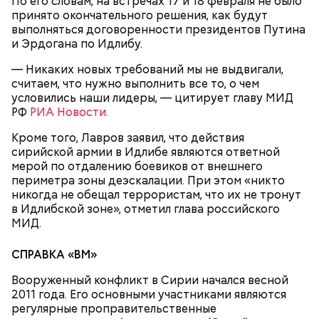
По его словам, на встречах 17 и 18 февраля не было
Николай-угодник и народный
замыливание глаз, — высказал свое мнение военный
принято окончательного решения, как будут
эксперт.
календарь
выполняться договоренности президентов Путина
и Эрдогана по Идлибу.
Мнение колумнистов может не совпадать с точкой
— Никаких новых требований мы не выдвигали,
зрения редакции
считаем, что нужно выполнить все то, о чем
условились наши лидеры, — цитирует главу МИД
РФ
РИА Новости.
Он заметил, что в мире действительно непростая
Кроме того, Лавров заявил, что действия
ситуация с точки зрения ядерного оружия, оружия
сирийской армии в Идлибе являются ответной
Помози мне грешному и унылому в настоящем сем
массового уничтожения. Проблемы экологии и
мерой по отдалению боевиков от внешнего
житии, умоли Господа Бога даровати ми
сохранения природы тоже стоят остро.
периметра зоны деэскалации. При этом «никто
оставление всех моих грехов, елико согреших от
никогда не обещал террористам, что их не тронут
юности моея, во всем житии моем, делом, словом,
в Идлибской зоне», отметил глава российского
помышлением и всеми моими чувствы; и во исходе
МИД.
души моея помози ми окаянному, умоли Господа
Бога, всея твари Содетеля, избавити мя воздушных
СПРАВКА «ВМ»
мытарств и вечного мучения: да всегда прославляю
Отца и Сына и Святаго Духа, и твое милостивное
Вооруженный конфликт в Сирии начался весной
предстательство, ныне и присно и во веки веков.
Каскад геополитических успехов льстит
2011 года. Его основными участниками являются
Аминь.
национальному самолюбию. Ничего странного в
регулярные проправительственные
таких чувствах нет. Гордость за то, что твоей