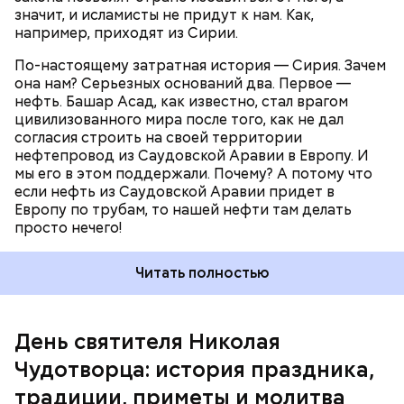
интересы, а мы — его. Вторая и главная причина
значит, и исламисты не придут к нам. Как,
нашего военного участия в сирийском конфликте
например, приходят из Сирии.
— ИГИЛ (организация, запрещенная на
территории РФ —
прим. «ВМ»
). Если с ИГИЛ не
По-настоящему затратная история — Сирия. Зачем
бороться всеми доступными способами, то завтра
она нам? Серьезных оснований два. Первое —
Как гласит предание, совершая паломничество в
эти бандиты будут в странах Центральной Азии и,
нефть. Башар Асад, как известно, стал врагом
Иерусалим, Николай Чудотворец по просьбе
что еще страшнее, на Северном Кавказе.
цивилизованного мира после того, как не дал
отчаявшихся путников молитвой успокоил
согласия строить на своей территории
разбушевавшееся море.
нефтепровод из Саудовской Аравии в Европу. И
мы его в этом поддержали. Почему? А потому что
Как рассказывает Житие, преподобный родился в
если нефть из Саудовской Аравии придет в
городке Патаре. С детства Николай проникся
Европу по трубам, то нашей нефти там делать
христианской религией и рано принял решение
просто нечего!
посвятить свою жизнь Богу. Целыми днями отрок
проводил в храме, а по вечерам молился и читал
Читать полностью
книги. Его дядя, епископ Николай Патарский, видя
такое усердие, сделал юношу чтецом, а затем и
возвел в сан священника. Все богатства,
полученные в наследство от родителей, Николай
День святителя Николая
отдал на дела милосердия. Со временем Николай
Чудотворца: история праздника,
стал епископом в городе Мире. Он был страстным
проповедником христианства. Ему также
традиции, приметы и молитва
приписывают разрушение нескольких языческих