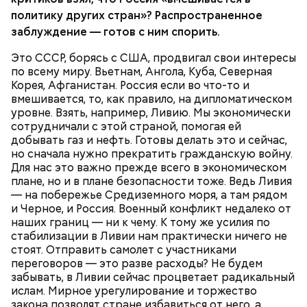
политику других стран»? Распространенное
заблуждение — готов с ним спорить.
Это СССР, борясь с США, продвигал свои интересы
по всему миру. Вьетнам, Ангола, Куба, Северная
Корея, Афганистан. Россия если во что-то и
вмешивается, то, как правило, на дипломатическом
уровне. Взять, например, Ливию. Мы экономически
сотрудничали с этой страной, помогая ей
А еще, удержав меч палача, святой Николай спас от
По-настоящему затратная история — Сирия. Зачем она нам? / кадр из
добывать газ и нефть. Готовы делать это и сейчас,
смерти трех мужей, невинно осужденных
фильма «Сирия. Здесь был рай»
но сначала нужно прекратить гражданскую войну.
корыстолюбивым градоначальником.
Для нас это важно прежде всего в экономическом
плане, но и в плане безопасности тоже. Ведь Ливия
— на побережье Средиземного моря, а там рядом
Ведь аравийская — намного дешевле. Она, во-
и Черное, и Россия. Военный конфликт недалеко от
первых, легко добывается, а во-вторых, ее в трубах
наших границ — ни к чему. К тому же усилия по
не нужно подогревать. Пока эту нефть возят в
стабилизации в Ливии нам практически ничего не
Европу танкерами, мы с саудитами успешно
стоят. Отправить самолет с участниками
конкурируем. Если начнут гнать напрямую —
УКРАИНА
НЕФТЬ
СССР
РОССИЯ
переговоров — это разве расходы? Не будем
понесем колоссальные убытки, ведь огромная
СИРИЯ
забывать, в Ливии сейчас процветает радикальный
часть нашей экономики — сырьевая. Поэтому нам в
ислам. Мирное урегулирование и торжество
Сирии нужен Башар Асад. Он отстаивает наши
закона позволят стране избавиться от него, а