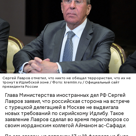
Лишний повод задуматься об экологии
19 декабря с утра люди шли в церковь, служили
молебны святому Николаю, а после этого сообща
накрывали большие столы и начинали веселиться.
«Для кума Никольщина бражку варит, для кумы –
пироги печет»; «На Никольщину зови друга, зови и
ворога — оба будут друзья».
Сергей Лавров отметил, что никто не обещал террористам, что их не
тронут в Идлибской зоне / Фото: kremlin.ru / Официальный сайт
— Но передвижение стрелок часов никак не
президента России
решает насущных проблем вооружения и экологии.
Глава Министерства иностранных дел РФ Сергей
Есть масса могущественных субъектов
Лавров заявил, что российская сторона на встрече
международных отношений, которые
с турецкой делегацией в Москве не выдвигала
руководствуются своими эгоистическими
новых требований по сирийскому Идлибу. Такое
соображениями, используя эту теперь уже
заявление Лавров сделал во время переговоров со
рекламную фишку, чтобы привлечь средства для
своим иорданским коллегой Айманом ас-Сафади.
реализации своих новых не менее нелепых и
ненужных проектов. Это классическое