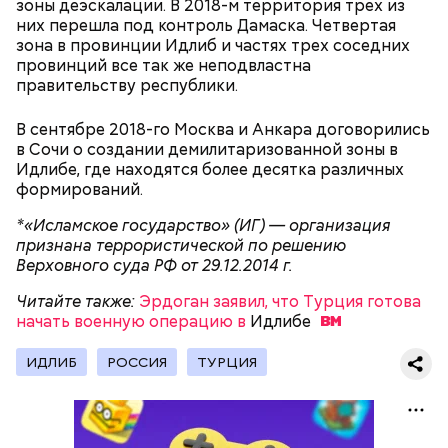
зоны деэскалации. В 2018-м территория трех из
передвигали, но никакой глобальной значимости
них перешла под контроль Дамаска. Четвертая
они не имели.
зона в провинции Идлиб и частях трех соседних
провинций все так же неподвластна
правительству республики.
Молитва Николаю чудотворцу
В сентябре 2018-го Москва и Анкара договорились
в Сочи о создании демилитаризованной зоны в
Идлибе, где находятся более десятка различных
формирований.
*«Исламское государство» (ИГ) — организация
признана террористической по решению
Верховного суда РФ от 29.12.2014 г.
Читайте также:
Эрдоган заявил, что Турция готова
СССР засунул в рот кусок больше, чем смог
начать военную операцию в
Идлибе
проглотить
Часы Судного дня — прибыльный
проект
ИДЛИБ
РОССИЯ
ТУРЦИЯ
Множество людей совершают паломнические
поездки, чтобы поклониться мощам Святителя
Николая, которые находятся в Италии. 19 декабря