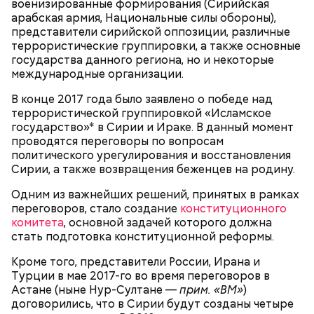
военизированные формирования (Сирийская
стране доверяют и уважают ее, так же
арабская армия, Национальные силы обороны),
естественна, как то, что сын гордится
представители сирийской оппозиции, различные
достижениями отца (
далее...
)
— Ко всем этим рейтингам и часам нужно
террористические группировки, а также основные
относиться скептически, ведь все эти оценки
государства данного региона, но и некоторые
экспертов, заключения, предположения
международные организации.
ангажированы. Такие заявления кому-то выгодны,
В конце 2017 года было заявлено о победе над
О, всесвятый Николае, угодниче преизрядный
— пояснил эксперт.
террористической группировкой «Исламское
Господень, теплый наш заступниче, и везде в
государство»* в Сирии и Ираке. В данный момент
скорбех скорый помощниче!
проводятся переговоры по вопросам
политического урегулирования и восстановления
Сирии, а также возвращения беженцев на родину.
Одним из важнейших решений, принятых в рамках
переговоров, стало создание
конституционного
комитета
, основной задачей которого должна
стать подготовка конституционной реформы.
Колонка обозревателя «ВМ» Сергея Лескова:
Кроме того, представители России, Ирана и
Турции в мае 2017-го во время переговоров в
По мнению военного эксперта и сопредседателя
Астане (ныне Нур-Султане —
прим. «ВМ»
)
Ассоциации военных политологов Василия
договорились, что в Сирии будут созданы четыре
Белозерова, стрелки часов Судного дня уже не раз