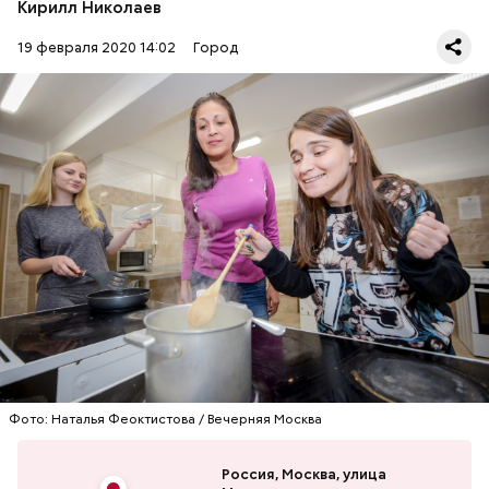
Кирилл Николаев
19 февраля 2020 14:02
Город
Новое общежитие Национального
исследовательского ядерного университета
МИФИ появится в Москворечье. Об этом 19
февраля сообщили в пресс-службе
Москомархитектуры.
СТРОИТЕЛЬСТВО
МОСКВА
ОБЩЕЖИТИЯ
Фото: Наталья Феоктистова / Вечерняя Москва
Россия, Москва, улица