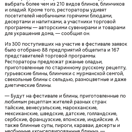
выбрать более чем из 210 видов блинов, блинчиков
и оладий. Кроме того, рестораторы удивят
посетителей необычными горячими блюдами,
десертами и напитками, а участники торговой
программы — авторскими сувенирами и товарами
для украшения дома, — сообщил он.
Из 300 поступивших на участие в фестивале заявок
было отобрано 88 предприятий общепита и 167
представителей торговой программы.
Рестораторы предложат ржаные оладьи,
приготовленные по старинному русскому рецепту,
гурьевские блины, блинчики с мурманской семгой,
свекольные блины с сельдью, разноцветные и даже
диетические блины.
— Будут на фестивале и блины, приготовленные по
любимым рецептам жителей разных стран:
тайские, венесуэльские, марокканские,
мексиканские, шведские, датские, голландские,
сербские, французские, японские, индийские. А
также блинные супы, пироги, караваи, десерты и
необычные «консервированные блины», —