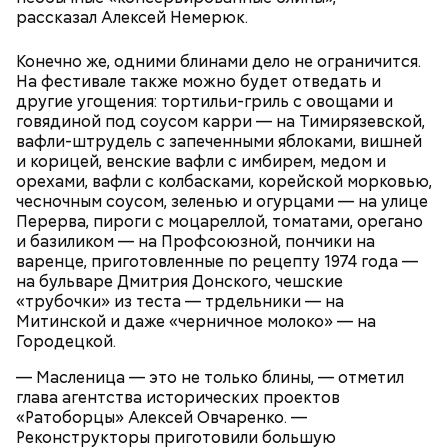
рассказал Алексей Немерюк.
Конечно же, одними блинами дело не ограничится.
На фестивале также можно будет отведать и
другие угощения: тортильи-гриль с овощами и
говядиной под соусом карри — на Тимирязевской,
вафли-штрудель с запеченными яблоками, вишней
и корицей, венские вафли с имбирем, медом и
орехами, вафли с колбасками, корейской морковью,
чесночным соусом, зеленью и огурцами — на улице
Перерва, пироги с моцареллой, томатами, орегано
и базиликом — на Профсоюзной, пончики на
варенце, приготовленные по рецепту 1974 года —
на бульваре Дмитрия Донского, чешские
«трубочки» из теста — трдельники — на
Митинской и даже «черничное молоко» — на
Городецкой.
— Масленица — это не только блины, — отметил
глава агентства исторических проектов
«Ратоборцы» Алексей Овчаренко. —
Реконструкторы приготовили большую