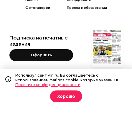
Фотогалереи
Пресса в образовании
Подписка на печатные
издания
Оформить
Используя сайт vm.ru, Вы соглашаетесь с
использованием файлов cookie, которые указаны в
Политике конфиденциальности
О газете
Реклама
Подписка на бумажные издания
Архив газеты
Вакансии
Команда
Контакты
Хорошо
Правовая информация