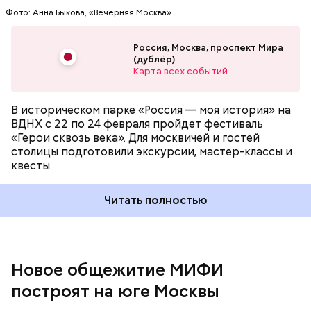
Отечественной войне.
Фото: Анна Быкова, «Вечерняя Москва»
Россия, Москва, проспект Мира
(дублёр)
Карта всех событий
В историческом парке «Россия — моя история» на
ВДНХ с 22 по 24 февраля пройдет фестиваль
Здание будет расположено по адресу улица
«Герои сквозь века». Для москвичей и гостей
Москворечье, владение 19, корпус 2. Оно будет
столицы подготовили экскурсии, мастер-классы и
оформлено в фирменных цветах вуза. По словам
квесты.
главного архитектора Москвы Сергея Кузнецова, в
здании будут проживать свыше 800 студентов.
Читать полностью
Общая площадь общежития составит 18 тысяч
квадратных метров.
Новое общежитие МИФИ
построят на юге Москвы