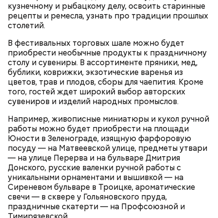
кузнечному и рыбацкому делу, освоить старинные
рецепты и ремесла, узнать про традиции прошлых
столетий.
В фестивальных торговых шале можно будет
приобрести необычные продукты к праздничному
столу и сувениры. В ассортименте пряники, мед,
бублики, коврижки, экзотические варенья из
цветов, трав и плодов, сборы для чаепития. Кроме
того, гостей ждет широкий выбор авторских
сувениров и изделий народных промыслов.
Например, живописные миниатюры и кукол ручной
работы можно будет приобрести на площади
Юности в Зеленограде, изящную фарфоровую
Читайте также
:
Лазертаг и эстафеты на коньках:
посуду — на Матвеевской улице, предметы утвари
как отметят 23 Февраля в столичных парках
— на улице Перерва и на бульваре Дмитрия
Донского, русские валенки ручной работы с
уникальными орнаментами и вышивкой — на
Сиреневом бульваре в Троицке, ароматические
свечи — в сквере у Гольяновского пруда,
праздничные скатерти — на Профсоюзной и
Тимирязевской.