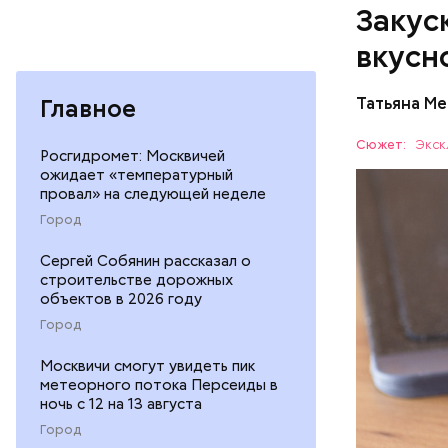
Читайте т
Закуск
в Москве 
вкусн
Главное
Татьяна М
Баклажа
Сюжет:
Экск
Росгидромет: Москвичей
ожидает «температурный
провал» на следующей неделе
ПРАВОСЛ
Город
Сергей Собянин рассказал о
строительстве дорожных
объектов в 2026 году
Город
Москвичи смогут увидеть пик
метеорного потока Персеиды в
ночь с 12 на 13 августа
Город