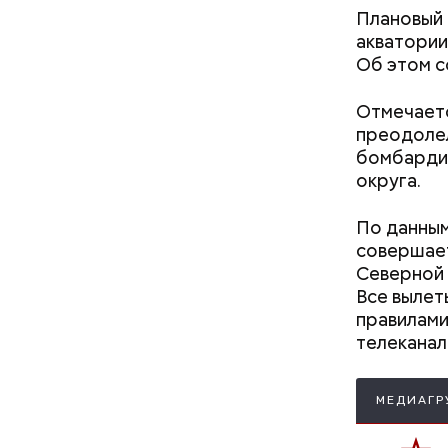
Плановый 
акватории
Об этом 
Отмечаетс
преодолел
бомбарди
округа.
По данным
Как гласи
совершает
Чудотворе
Северной 
разбушев
Все вылет
правилами
телеканал