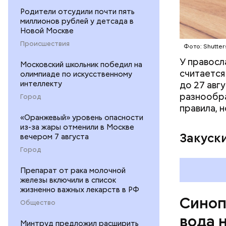
Родители отсудили почти пять
миллионов рублей у детсада в
Новой Москве
По словам
Происшествия
Фото: Shutter
начнет ак
У правосл
потеплени
Московский школьник победил на
считается
олимпиаде по искусственному
середине 
интеллекту
до 27 авг
разнообра
Город
правила, 
«Оранжевый» уровень опасности
из-за жары отменили в Москве
Закуск
вечером 7 августа
Город
Препарат от рака молочной
железы включили в список
жизненно важных лекарств в РФ
Синоп
Общество
вода 
Минтруд предложил расширить