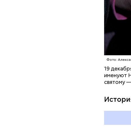
1 кг ба
600 г п
300 г м
200 г ш
100 г с
200 г р
100 г му
100 г р
зелень 
Фото: Алекса
19 декабр
именуют Н
святому —
Истори