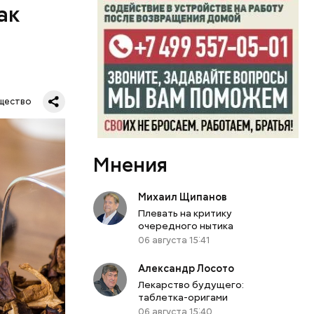
го сезона
ак
щество
Мнения
Михаил Щипанов
Плевать на критику
очередного нытика
06 августа 15:41
Александр Лосото
Лекарство будущего:
таблетка-оригами
06 августа 15:40