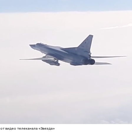
ержав меч палача, святой Николай спас от смерти 
винно осужденных корыстолюбивым градоначальн
тся:
от видео телеканала «Звезда»