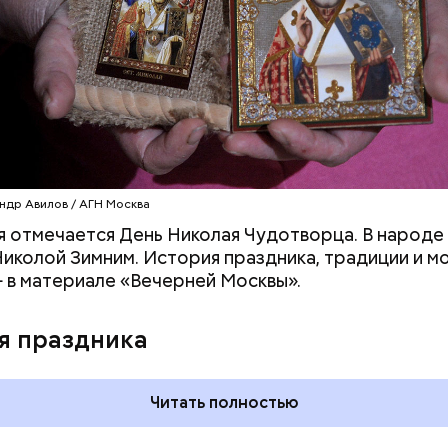
клажанов;
омидоров;
оркови;
пината;
алата лиственного;
епчатого лука;
ки;
астительного масла;
петрушки и укропа.
ндр Авилов / АГН Москва
я отмечается День Николая Чудотворца. В народе 
иколой Зимним. История праздника, традиции и м
 в материале «Вечерней Москвы».
я праздника
Читать полностью