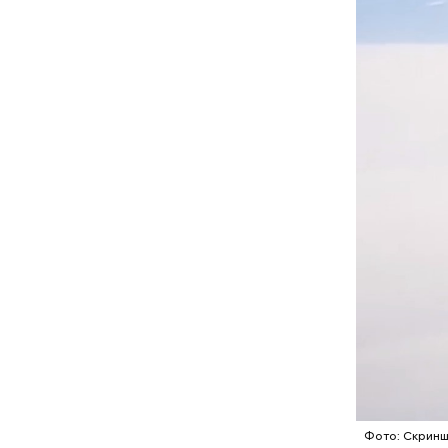
А еще, уд
мужей, не
Понадобя
Фото: Скринш