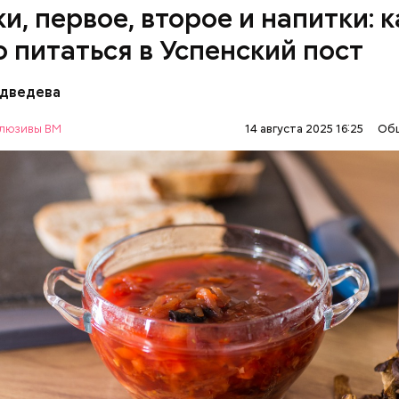
акже:
Синоптик предупредил о переносе купально
и, первое, второе и напитки: к
и Подмосковье
о питаться в Успенский пост
едведева
ны с овощами
люзивы ВМ
14 августа 2025 16:25
Об
АВИЕ
ЕДА
РЕЦЕПТЫ