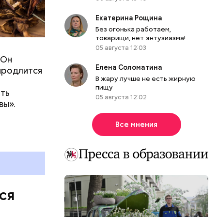
Екатерина Рощина
Без огонька работаем,
товарищи, нет энтузиазма!
ое море
05 августа 12:03
дет
 Он
е к
Елена Соломатина
 продлится
дает
ТАСС
.
В жару лучше не есть жирную
пищу
ить
05 августа 12:02
вы».
Все мнения
ся