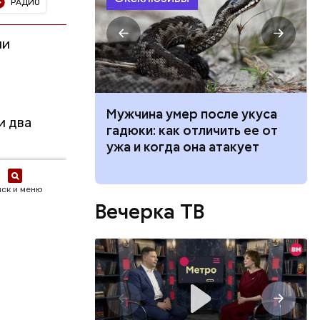
атаре. С
инял
роводил в
ет горчица:
Мужчина умер после укуса
п Николай
 растение и
гадюки: как отличить ее от
ем и
ые из него
ужа и когда она атакует
дство от
м Николай
дником
Вечерка ТВ
их
человек
, и даже