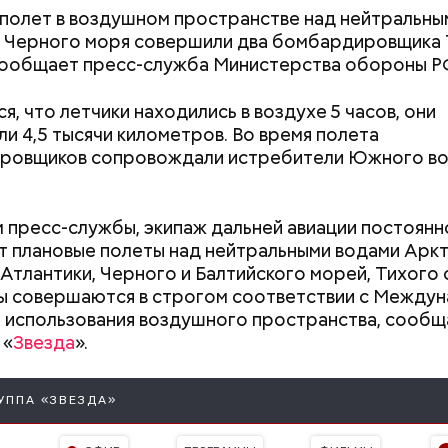
полет в воздушном пространстве над нейтральны
 Черного моря совершили два бомбардировщика 
сообщает пресс-служба Министерства обороны Р
я, что летчики находились в воздухе 5 часов, они
и 4,5 тысячи километров. Во время полета
ровщиков сопровождали истребители Южного в
 пресс-службы, экипаж дальней авиации постоянн
т предание, совершая паломничество в Иерусалим
 плановые полеты над нейтральными водами Аркт
ц по просьбе отчаявшихся путников молитвой ус
Атлантики, Черного и Балтийского морей, Тихого 
авшееся море.
ы совершаются в строгом соответствии с Между
 использования воздушного пространства, сообщ
 «
Звезда
».