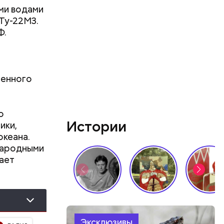
ми водами
Ту-22М3.
Ф.
оенного
о
, Николай
Истории
ики,
покоил
океана.
народными
ает
Эксклюзивы