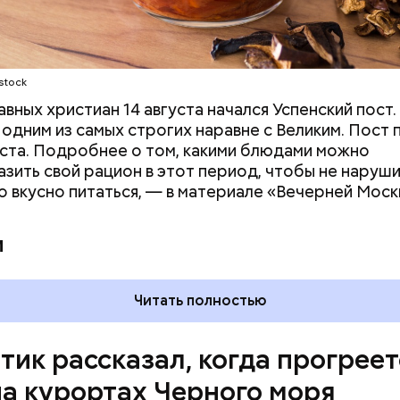
 Вильфанда, с середины следующей недели Черн
stock
тивнее прогреваться, потому что на юг России при
авных христиан 14 августа начался Успенский пост.
е. Температура воздуха будет там выше нормы уж
 одним из самых строгих наравне с Великим. Пост
следующей недели — плюс 24-28 градусов, пере
уста. Подробнее о том, какими блюдами можно
зить свой рацион в этот период, чтобы не наруш
но вкусно питаться, — в материале «Вечерней Моск
и
Читать полностью
тик рассказал, когда прогреет
на курортах Черного моря