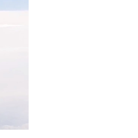
трех
иком.