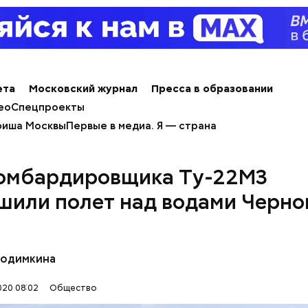
емную жизнь он совершил множество добрых дел 
ета
Московский журнал
Пресса в образовании
ео
Спецпроекты
иша Москвы
Первые в медиа. Я — страна
омбардировщика Ту-22М3
тофелины,
шили полет над водами Черно
пное яблоко,
пный помидор,
 сельдерея,
я заправка.
Родимкина
20 08:02
Общество