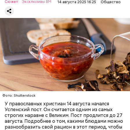
Сюжет:
Эксклюзивы ВМ
14 августа 2025 16:25
Общество
Баклажаны с овощами
ПРАВОСЛАВИЕ
ЕДА
РЕЦЕПТЫ
Читайте также:
Синоптик предупредил о переносе
купального сезона в Москве и Подмосковье
Фото: Shutterstock
У православных христиан 14 августа начался
Успенский пост. Он считается одним из самых
строгих наравне с Великим. Пост продлится до 27
августа. Подробнее о том, какими блюдами можно
разнообразить свой рацион в этот период, чтобы