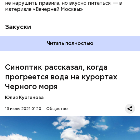
не нарушить правила, но вкусно питаться, — в
материале «Вечерней Москвы».
Закуски
Читать полностью
По словам Вильфанда, с середины следующей
недели Черное море начнет активнее
прогреваться, потому что на юг России придет
Синоптик рассказал, когда
потепление. Температура воздуха будет там выше
прогреется вода на курортах
нормы уже к середине следующей недели — плюс
24-28 градусов, передает
ТАСС
.
Черного моря
Юлия Курганова
13 июня 2021 01:10
Общество