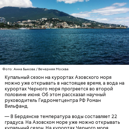
Синоптик отметил, что в Сочи, Феодосии, Алуште,
Ялте вода пока прогрелась лишь до 17 градусов
тепла, в Туапсе — до 18 градусов, а в Евпатории —
до 19 градусов.
ЧЕРНОЕ МОРЕ
ПОГОДА
КУПАЛЬНЫЙ СЕЗОН
Фото: Анна Быкова / Вечерняя Москва
Купальный сезон на курортах Азовского моря
можно уже открывать в настоящее время, а вода на
курортах Черного моря прогреется во второй
половине июня. Об этом рассказал научный
руководитель Гидрометцентра РФ Роман
Вильфанд.
— В Бердянске температура воды составляет 22
градуса. На Азовском море уже можно открывать
купальный сезон. На курортах Черного моря