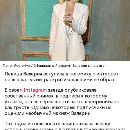
Святитель Николай дожил до глубокой старости и
скончался в середине IV века. По церковному
преданию, мощи святого сохранились нетленными
и источали чудесное миро, от которого исцелилось
множество людей. В 1087 году мощи Николая
Угодника были перенесены в итальянский город
Бар (Бари), где находятся и поныне.
Кабачки в овощном соусе
Фото: @valeriya / Официальный аккаунт Валерии в Instagram
Певица Валерия вступила в полемику с интернет-
пользователями, раскритиковавшими ее образ.
В своем
Instagram
звезда опубликовала
собственный снимок, в подписи к которому
указала, что ее серьезность часто воспринимают
как грусть. Однако некоторые подписчики не
оценили необычный макияж Валерии.
Очищенный сырой салатный сельдерей
За свою земную жизнь он совершил множество
нашинковать соломкой. Яблоки очистить от
добрых дел во славу Божию.
Так, одна из пользовательниц назвала звезду
кожицы и семян, нарезать ломтиками. Так же
«страшилкой». Певица в ответ шутливо пригрозила