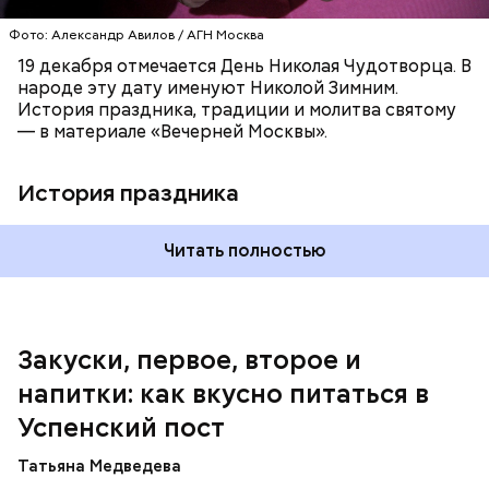
листья шпината, салата, зеленый лук, зелень
Фото: Александр Авилов / АГН Москва
петрушки, помидоры, нарезанные небольшими
дольками, и все тушить 10-15 минут. Полученный
19 декабря отмечается День Николая Чудотворца. В
соус заправить солью, сахаром, раствором
народе эту дату именуют Николой Зимним.
лимонной кислоты или уксусом, залить им
История праздника, традиции и молитва святому
обжаренные баклажаны и тушить в жарочном
— в материале «Вечерней Москвы».
шкафу 10-15 минут. Подать баклажаны в холодном
виде.
1 кг баклажанов;
История праздника
600 г помидоров;
300 г моркови;
200 г шпината;
Читать полностью
100 г салата лиственного;
200 г репчатого лука;
100 г муки;
100 г растительного масла;
зелень петрушки и укропа.
Закуски, первое, второе и
напитки: как вкусно питаться в
Успенский пост
Татьяна Медведева