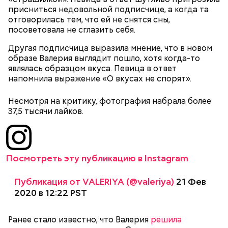
нарезать вареный картофель. Продукты
присниться недовольной подписчице, а когда та
перемешать, полить салатной заправкой, выложить
отговорилась тем, что ей не снятся сны,
в салатник горкой и украсить веточками
посоветовала не сглазить себя.
сельдерея, кусочками свежих помидоров и
ломтиками яблок.
Другая подписчица выразила мнение, что в новом
образе Валерия выглядит пошло, хотя когда-то
являлась образцом вкуса. Певица в ответ
напомнила выражение «О вкусах не спорят».
Несмотря на критику, фотография набрала более
37,5 тысячи лайков.
2-3 картофелины,
1 некрупное яблоко,
Посмотреть эту публикацию в Instagram
1 некрупный помидор,
А еще, удержав меч палача, святой Николай спас от
2 корня сельдерея,
смерти трех мужей, невинно осужденных
салатная заправка.
Публикация от VALERIYA (@valeriya)
21 Фев
корыстолюбивым градоначальником.
2020 в 12:22 PST
Ранее стало известно, что Валерия
решила