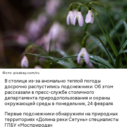
В настоящее время парк «Остров Мечты» готов к
встрече новых гостей, говорится в публикации в
личном
блоге
Сергея Собянина.
Фото: pixabay.com/ru
В столице из-за аномально теплой погоды
досрочно распустились подснежники. Об этом
рассказали в пресс-службе столичного
департамента природопользования и охраны
окружающей среды в понедельник, 24 февраля.
Первые подснежники обнаружили на природных
территориях «Долина реки Сетунь» специалисты
ГПБУ «Мосприрода».