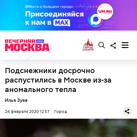
Подснежники досрочно
распустились в Москве из-за
Читайте также:
Первых гостей парка «Остров
аномального тепла
Мечты» встретят фокусники и ансамбль
барабанщиц
Илья Зуев
24 февраля 2020 12:57
Город