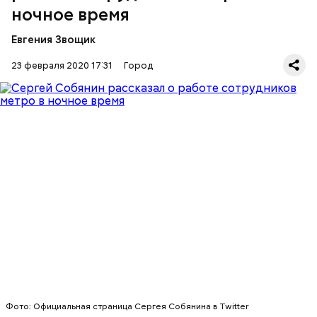
ночное время
Евгения Звощик
Читайте также:
Сергей Собянин вручил 15
23 февраля 2020 17:31
Город
ветеранам медаль «75 лет Победы»
Он уточнил, что сотрудники метрополитена в это
время проверяют рельсы, эскалаторы, а также
системы вентиляции. Кроме того, проводится
дезинфекция станций и вагонов.
РАБОТА
СЕРГЕЙ СОБЯНИН
МЕТРО
Фото: Официальная страница Сергея Собянина в Twitter