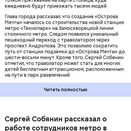
точкой притяжения на карте столицы, куда
ежедневно будут приезжать тысячи людей.
Глава города рассказал, что создание «Острова
Мечты» началось со строительства новой станции
метро «Технопарк» на Замоскворецкой линии
столичного метро. Следом появился уникальный
пешеходный переход с траволатором через
Открытие пешеходного перехода с траволатором от станции метро
проспект Андропова. Это позволило сократить
«Технопарк» к парку развлечений «Остров Мечты» / Фото: Денис
путь от станции подземки до «Острова Мечты» до
Воронин / Агентство городских новостей «Москва»
шести–восьми минут. Кроме того, Сергей Собянин
отметил, что траволатор может стать для многих
детей бесплатным аттракционом, расположенным
на пути в парк развлечений.
Читать полностью
Сергей Собянин рассказал о
работе сотрудников метро в