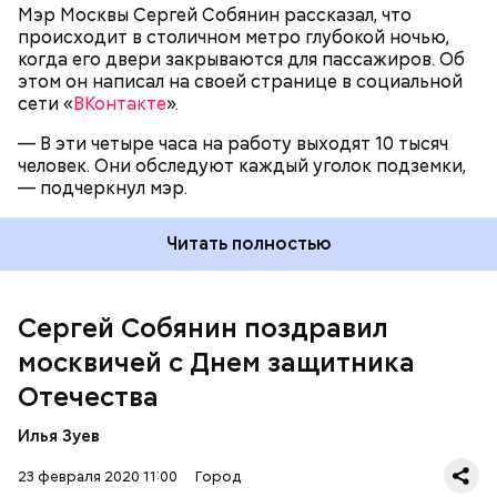
Мэр Москвы Сергей Собянин рассказал, что
Он также подчеркнул, что страна продолжает
происходит в столичном метро глубокой ночью,
гордиться воинами, которые хранят мир и
когда его двери закрываются для пассажиров. Об
стабильность каждый день.
этом он написал на своей странице в социальной
сети «
ВКонтакте
».
— В эти четыре часа на работу выходят 10 тысяч
человек. Они обследуют каждый уголок подземки,
— подчеркнул мэр.
Читать полностью
Сергей Собянин поздравил
москвичей с Днем защитника
Сергей Собянин назвал бессмертный подвиг
Отечества
предков примером, вдохновляющим на новые
достижения во имя России и Москвы. Он пожелал
Илья Зуев
всем защитникам благополучия, новых успехов и
крепкого здоровья.
23 февраля 2020 11:00
Город