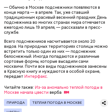
— Обычно в Москве подснежники появляются в
конце марта — в апреле. Так, уже ставший
традиционным красивый весенний праздник День
подснежника во многих странах мира отмечается
ежегодно лишь 19 апреля, — рассказали в пресс-
В 2020 году на прилегающей к «Острову Мечты»
службе.
территории создали ландшафтный парк с
Фото: Mos.ru / Официальный сайт мэра Москвы
фонарями, спускающимися к набережной
Всего подснежников насчитывается около 20
дорожками и комфортным пространством для
видов. На природных территориях столицы можно
прогулок. Специалисты высадили более 820
встретить только один из них — подснежник
деревьев и кустарников. Кроме того, весной в
белоснежный. Иногда попадаются и различные
парке будут разбиты газоны — появится много
сортовые формы, которые высадили сами
зелени, что создаст еще больший комфорт.
москвичи. Почти все виды подснежников занесены
в Красную книгу и нуждаются в особой охране,
передает
Интерфакс
.
Читайте также:
Из-за аномально теплой погоды в
Москве начала цвести
верба
ПРИРОДА
ТЕПЛАЯ ПОГОДА В МОСКВЕ
ЦВЕТЫ