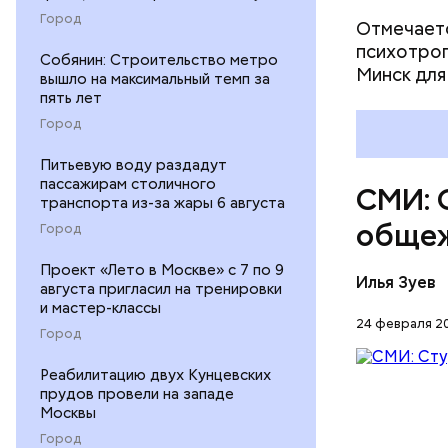
Город
Отмечаетс
психотроп
Собянин: Строительство метро
Минск для
вышло на максимальный темп за
пять лет
Город
Питьевую воду раздадут
пассажирам столичного
СМИ: 
транспорта из-за жары 6 августа
общеж
Город
Проект «Лето в Москве» с 7 по 9
Илья Зуев
августа пригласил на тренировки
и мастер-классы
24 февраля 20
Город
Реабилитацию двух Кунцевских
прудов провели на западе
Согласно 
Москвы
общежития
Город
предварит