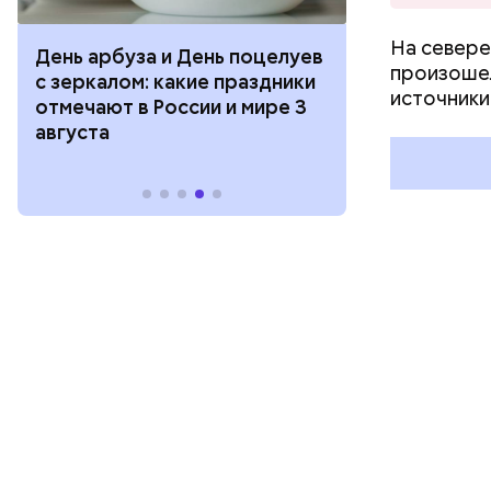
На севере
День арбуза и День поцелуев
День тульско
произошел
с зеркалом: какие праздники
День сидения
источники
отмечают в России и мире 3
подоконника
августа
праздники о
и мире 2 авг