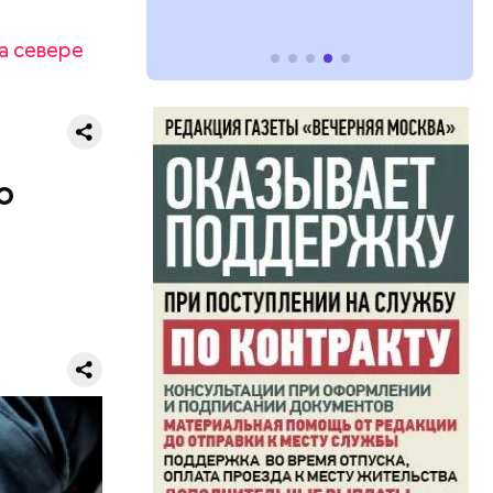
а севере
о
де Москвы
мужчин
щей