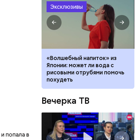
Эксклюзивы
е работал:
«Волшебный напиток» из
нюю
клачев —
Японии: может ли вода с
рофессии
рисовыми отрубями помочь
похудеть
Вечерка ТВ
и попала в