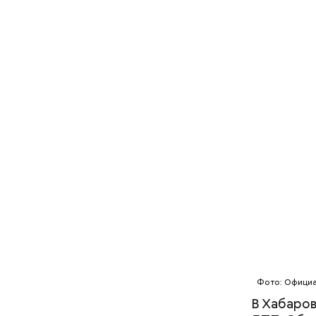
нного риска:
Салат, спагетти и блюдо по-
Читайте т
коридор
тайски: топ-5 рецептов из
россиянку
 нельзя
кабачков
28 августа
Фото: Официа
В Хабаров