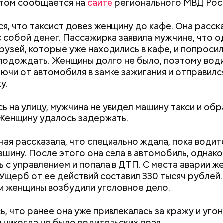
этом сообщается на
сайте
регионального МВД Рос
я, что таксист довез женщину до кафе. Она расска
 с собой денег. Пассажирка заявила мужчине, что 
друзей, которые уже находились в кафе, и попроси
подождать. Женщины долго не было, поэтому вод
лючи от автомобиля в замке зажигания и отправилс
у.
ь на улицу, мужчина не увидел машину такси и обр
Женщину удалось задержать.
ая рассказала, что специально ждала, пока водит
 что задержанные граждане ранее уже привлекали
ашину. После этого она села в автомобиль, однако
 ответственности. Расследование уголовного дел
ь с управлением и попала в ДТП. С места аварии 
ется.
 Ущерб от ее действий составил 330 тысяч рублей.
Как узнать, снесут ли дом по
Как предотврат
 женщины возбудили уголовное дело.
реновации в Москве: где
диабета
искать информацию и сроки
ь, что ранее она уже привлекалась за кражу и угон
 никогда не было водительских прав.