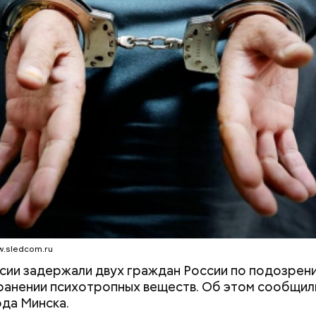
 момент неизвестно о состоянии студентки и
льствах произошедшего.
.sledcom.ru
сии задержали двух граждан России по подозрен
анении психотропных веществ. Об этом сообщил
да Минска.