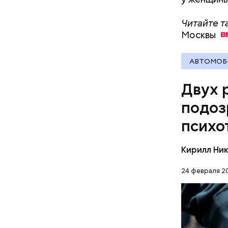
документы
Читайте т
Москвы
АВТОМОБ
Двух 
Читайте т
подоз
психо
Кирилл Ни
24 февраля 20
Граждане 
изъяли по
массой ок
МИНСК