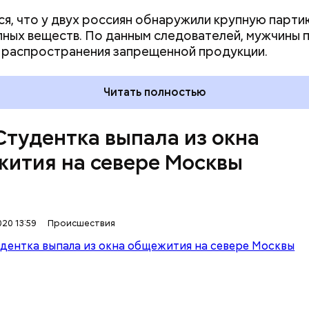
я, что у двух россиян обнаружили крупную парти
ных веществ. По данным следователей, мужчины 
 распространения запрещенной продукции.
Читать полностью
Студентка выпала из окна
ития на севере Москвы
20 13:59
Происшествия
имеющейся информации, девушка была найдена на
 аграрного университета имени Тимирязева. По
ельным данным, девушка выпала из окна девятого 