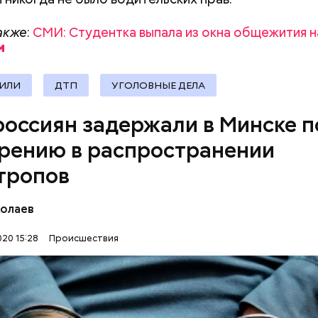
акже
:
СМИ: Студентка выпала из окна общежития н
ИЛИ
ДТП
УГОЛОВНЫЕ ДЕЛА
россиян задержали в Минске п
акже:
Женщина погибла, выпав из окна на юго-запа
рению в распространении
тропов
колаев
20 15:28
Происшествия
РФ были задержаны в арендованной квартире. У 
лиэтиленовый пакет с веществом белого цвета об
оло 196 граммов.
РОССИЯ
ЗАДЕРЖАНИЯ