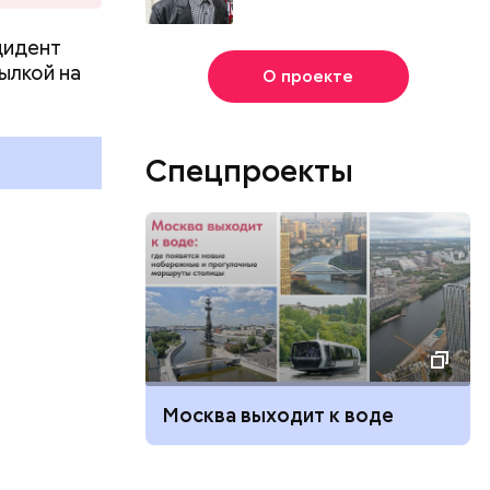
цидент
г
ылкой на
О проекте
и
Спецпроекты
Москва выходит к воде