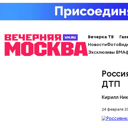
Вечерка ТВ
Газ
Новости
Фото
Вид
Эксклюзивы ВМ
Аф
Росси
ДТП
Кирилл Ни
24 февраля 20