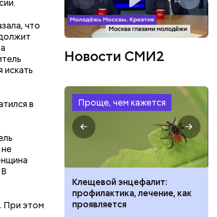
сии.
зала, что
одолжит
ла
Новости СМИ2
итель
я искать
Проще, чем кажется
атился в
ель
сь к
 не
а
женщина
 В
ить развитие
Клещевой энцефалит:
профилактика, лечение, как
проявляется
. При этом