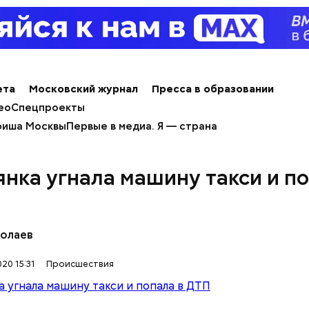
ета
Московский журнал
Пресса в образовании
ео
Спецпроекты
иша Москвы
Первые в медиа. Я — страна
янка угнала машину такси и по
колаев
20 15:31
Происшествия