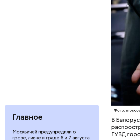
На данный
обстояте
Фото: moscow
Главное
В Белорус
распростр
Москвичей предупредили о
ГУВД горо
грозе, ливне и граде 6 и 7 августа