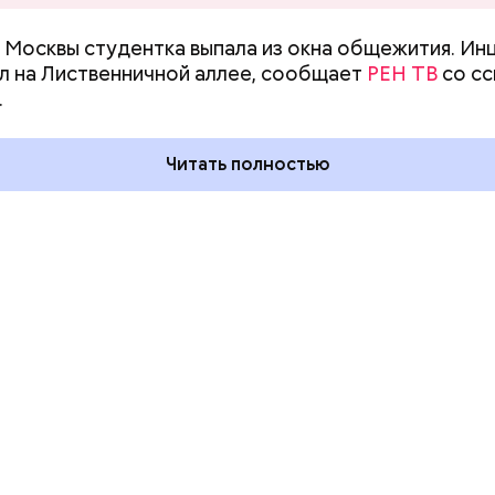
 Москвы студентка выпала из окна общежития. Ин
го пряника и
День шевеления пальцами но
 на Лиственничной аллее, сообщает
РЕН ТВ
со сс
 на
и Международный день
.
х: какие
подкаблучника: какие
тмечают в России
праздники отмечают в Росси
уста
и мире 6 августа
Читать полностью