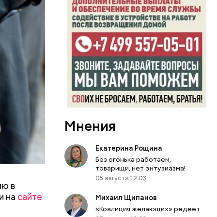
Мнения
Екатерина Рощина
Без огонька работаем,
товарищи, нет энтузиазма!
05 августа 12:03
ию в
и на
сайте
Михаил Щипанов
«Коалиция желающих» редеет