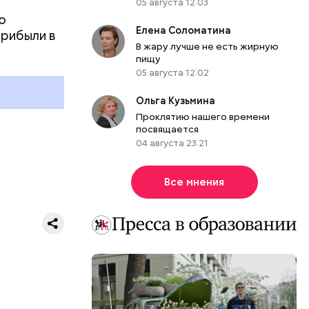
05 августа 12:03
ю
Елена Соломатина
прибыли в
В жару лучше не есть жирную
пищу
05 августа 12:02
Ольга Кузьмина
Проклятию нашего времени
посвящается
04 августа 23:21
Все мнения
 козырьке
этажа.