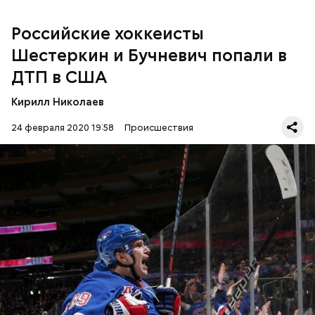
Российские хоккеисты
Шестеркин и Бучневич попали в
ДТП в США
Кирилл Николаев
24 февраля 2020 19:58
Происшествия
Бучневичу удалось избежать серьезных
повреждений, сообщает «
Р-Спорт
».
ЗДОРОВЬЕ
ДТП
НХЛ