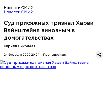
как десятки женщин обвинили продюсера в
домогательствах. Вайнштейн был уволен из
Новости СМИ2
собственной компании. В его отношении полиция
Новости СМИ2
начала расследование.
Суд присяжных признал Харви
Вайнштейна виновным в
домогательствах
Кирилл Николаев
24 февраля 2020 20:24
Происшествия
Дело в отношении Вайнштейна также
рассматривается в суде Калифорнии.