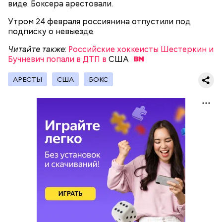
виде. Боксера арестовали.
Утром 24 февраля россиянина отпустили под
подписку о невыезде.
Читайте также
:
Российские хоккеисты Шестеркин и
Читайте также
:
Подруга вдовы Брайанта показала
Бучневич попали в ДТП в
США
татуировку в память о ее погибшей дочери
АРЕСТЫ
США
БОКС
Громкий скандал случился в Голливуде после того,