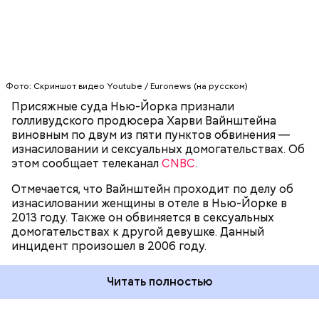
ХАРВИ ВАЙНШТЕЙН
США
СУДЫ
Фото: Скриншот видео Youtube / Euronews (на русском)
Присяжные суда Нью-Йорка признали
голливудского продюсера Харви Вайнштейна
виновным по двум из пяти пунктов обвинения —
изнасиловании и сексуальных домогательствах. Об
этом сообщает телеканал
CNBC
.
Отмечается, что Вайнштейн проходит по делу об
изнасиловании женщины в отеле в Нью-Йорке в
2013 году. Также он обвиняется в сексуальных
домогательствах к другой девушке. Данный
инцидент произошел в 2006 году.
Читайте также
:
Клуб НХЛ «Монреаль» обменял
Ковальчука в «Вашингтон»
Читать полностью