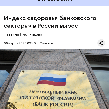
Индекс «здоровья банковского
сектора» в России вырос
Татьяна Плотникова
06 марта 2020 02:49
Финансы
Как указывают аналитики рейтингового агентства
«Эксперт РА», это связано с сокращением числа
отзывов лицензий у банков в 2019 году — 28
против 57 годом ранее. При этом лицензии трех
кредитных организаций были добровольно
БАНКИ
аннулированы.