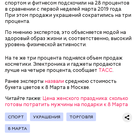
спортом и фитнесом подскочили на 28 процентов
Читайте также:
Работа мечты: названы самые
в сравнении с первой неделей марта 2019 года.
высокооплачиваемые профессии на фрилансе
При этом продажи украшений сократились на три
процента.
По мнению экспертов, это объясняется модой на
здоровый образ жизни и, соответственно, высокий
уровень физической активности.
На те же три процента поднялся объем продаж
косметики. Электроника и гаджеты продаются
лучше на четыре процента, сообщает
ТАСС
.
Ранее эксперты
н
азвали
среднюю стоимость
букета цветов к 8 Марта в Москве.
Читайте также:
Цена женского праздника: сколько
готовы потратить мужчины на подарки к 8 Марта
Читайте также:
«Мы все беззащитны»: за что в
СПОРТ
УКРАШЕНИЯ
ТОРГОВЛЯ
Британии задержали Тинькова и что ему грозит
Ранее министр финансов России Антон Силуанов
8 МАРТА
назвал
«отмирающие» в стране профессии.