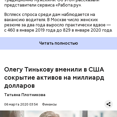
представители сервиса «Работа.ру».
Наряду с этим аналитики не ожидают
Всплеск спроса среди дам наблюдается на
Соответствующее обвинительное заключение
значительной миграции кредитных организаций с
вакансию водителя. В Москве число женских
было направлено в федеральный суд Северного
низкой оценкой кредитоспособности в зону с
резюме за два года выросло практически вдвое —
округа штата Калифорния еще в сентябре 2019
более высокими уровнями рейтинга, сообщает
с 460 в январе 2019 года до 829 в январе 2020 года.
года, однако американское министерство
ТАСС
.
юстиции обнародовало детали только сейчас.
Читать полностью
Олегу Тинькову вменили в США
сокрытие активов на миллиард
долларов
Татьяна Плотникова
06 марта 2020 03:54
Финансы
В целом 38 банков в России находятся в зоне
Тинькову предъявили обвинение по двум пунктам:
повышенного риска дефолта в течение года,