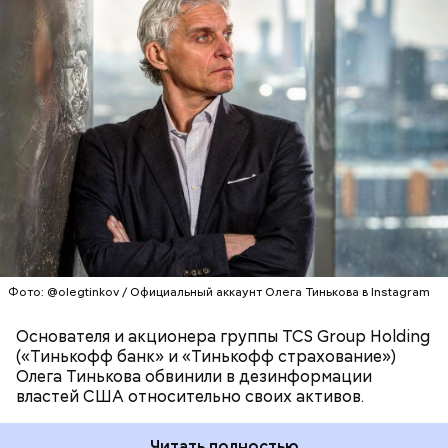
сокрытие активов при отказе от гражданства
полагают эксперты.
США и мошенничество с налогами.
НАЛОГИ
США
Фото: @olegtinkov / Официальный аккаунт Олега Тинькова в Instagram
Аналитики также отмечают ускорение
Основателя и акционера группы TCS Group Holding
консолидации банковского сектора, о чем
(«Тинькофф банк» и «Тинькофф страхование»)
свидетельствуют 12 реорганизаций в течение 2019
Олега Тинькова обвинили в дезинформации
года.
властей США относительно своих активов.
Читать полностью