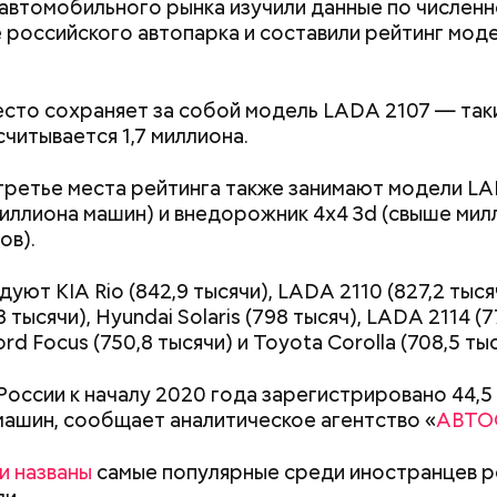
автомобильного рынка изучили данные по численн
 российского автопарка и составили рейтинг мод
сто сохраняет за собой модель LADA 2107 — так
считывается 1,7 миллиона.
 сельдерея и картофеля с яблоками
третье места рейтинга также занимают модели L
азывает Житие, преподобный родился в городке П
 миллиона машин) и внедорожник 4x4 3d (свыше мил
иколай проникся христианской религией и рано пр
ов).
освятить свою жизнь Богу. Целыми днями отрок п
о вечерам молился и читал книги. Его дядя, еписко
Быстрее теряют вкус и
К концу августа
уют KIA Rio (842,9 тысячи), LADA 2110 (827,2 тыс
, видя такое усердие, сделал юношу чтецом, а зат
портятся: какие продукты
опаснее: как ве
3 тысячи), Hyundai Solaris (798 тысяч), LADA 2114 (7
сан священника. Все богатства, полученные в насле
нельзя хранить в
встрече со змее
ord Focus (750,8 тысячи) и Toyota Corolla (708,5 тыс
, Николай отдал на дела милосердия. Со времене
холодильнике
делать в случае
копом в городе Мире. Он был страстным пропове
 России к началу 2020 года зарегистрировано 44,5
тва. Ему также приписывают разрушение нескольк
машин, сообщает аналитическое агентство «
АВТО
 храмов и чудеса, творимые силой молитвы. Этот 
ого врача исцелял больных, обреченных на смерть
 мертвых.
и названы
самые популярные среди иностранцев р