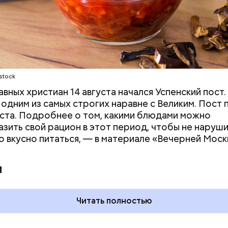
 Вильфанда, с середины следующей недели Черн
stock
тивнее прогреваться, потому что на юг России при
авных христиан 14 августа начался Успенский пост.
е. Температура воздуха будет там выше нормы уж
 одним из самых строгих наравне с Великим. Пост
следующей недели — плюс 24-28 градусов, пере
уста. Подробнее о том, какими блюдами можно
зить свой рацион в этот период, чтобы не наруш
но вкусно питаться, — в материале «Вечерней Моск
и
Читать полностью