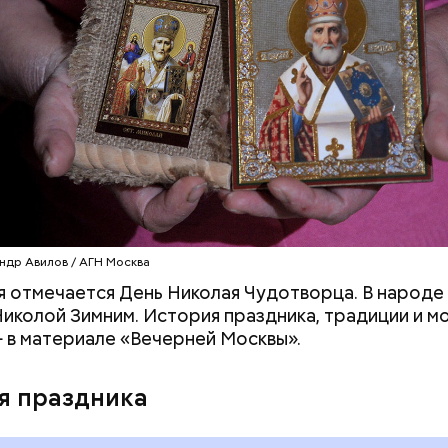
Как поменять батареи дома и
Как получить до
не получить штраф
рублей от госу
трудной ситуац
клажанов;
претендовать и
омидоров;
документы
оркови;
пината;
алата лиственного;
епчатого лука;
ки;
астительного масла;
петрушки и укропа.
ндр Авилов / АГН Москва
я отмечается День Николая Чудотворца. В народе 
иколой Зимним. История праздника, традиции и м
 в материале «Вечерней Москвы».
я праздника