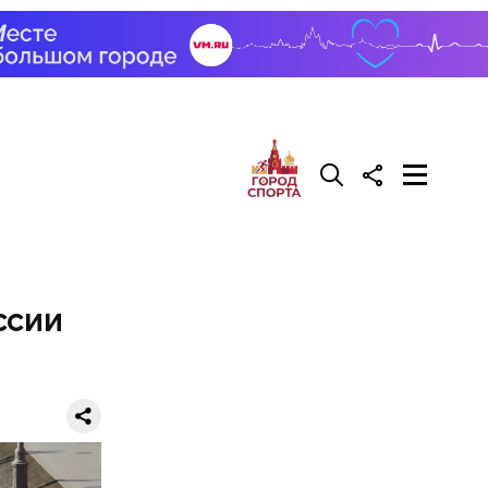
трех
иком.
ссии