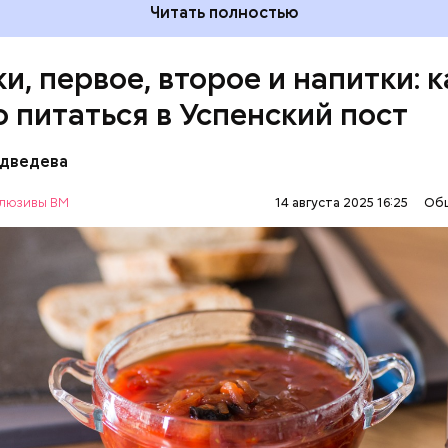
Читать полностью
акже:
Синоптик предупредил о переносе купально
и, первое, второе и напитки: к
и Подмосковье
о питаться в Успенский пост
едведева
ны с овощами
люзивы ВМ
14 августа 2025 16:25
Об
АВИЕ
ЕДА
РЕЦЕПТЫ