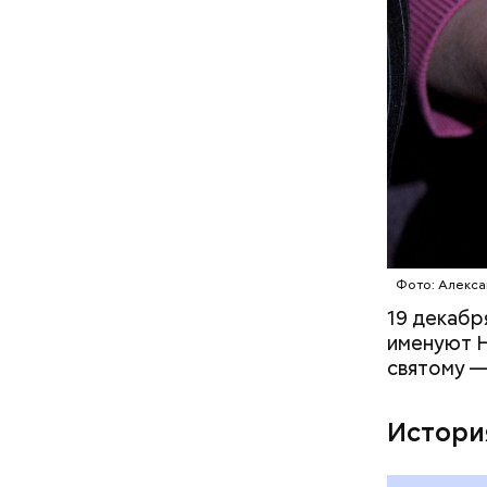
1 кг ба
600 г п
300 г м
200 г ш
100 г с
200 г р
100 г му
100 г р
зелень 
Фото: Алекса
19 декабр
именуют Н
святому —
Истори