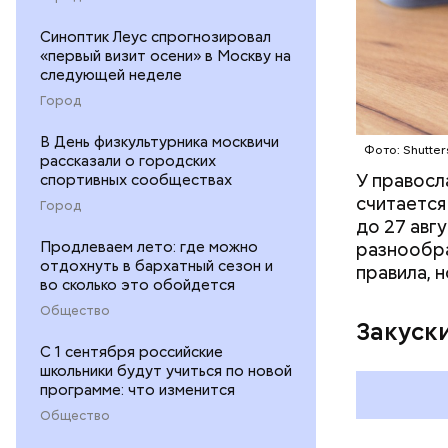
Синоптик Леус спрогнозировал
«первый визит осени» в Москву на
следующей неделе
Город
По словам
В День физкультурника москвичи
Фото: Shutter
начнет ак
рассказали о городских
У правосл
спортивных сообществах
потеплени
считается
середине 
Город
до 27 авг
разнообра
Продлеваем лето: где можно
отдохнуть в бархатный сезон и
правила, 
во сколько это обойдется
Общество
Закуск
С 1 сентября российские
школьники будут учиться по новой
программе: что изменится
Общество