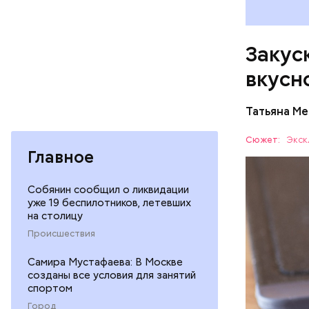
Читайте т
Закуск
в Москве 
вкусн
Татьяна М
Баклажа
Сюжет:
Экск
Главное
ПРАВОСЛ
Собянин сообщил о ликвидации
уже 19 беспилотников, летевших
на столицу
Происшествия
Самира Мустафаева: В Москве
созданы все условия для занятий
спортом
Город