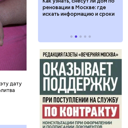
 100 тысяч
Как узнать, снесут ли дом по
дарства при
реновации в Москве: где
ии: кто может
искать информацию и сроки
 какие нужны
эту дату
олитва