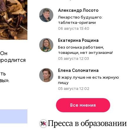
Александр Лосото
Лекарство будущего:
таблетка-оригами
06 августа 15:40
ое море
Екатерина Рощина
дет
Без огонька работаем,
 Он
товарищи, нет энтузиазма!
е к
05 августа 12:03
 продлится
дает
ТАСС
.
Елена Соломатина
ить
В жару лучше не есть жирную
вы».
пищу
05 августа 12:02
Все мнения