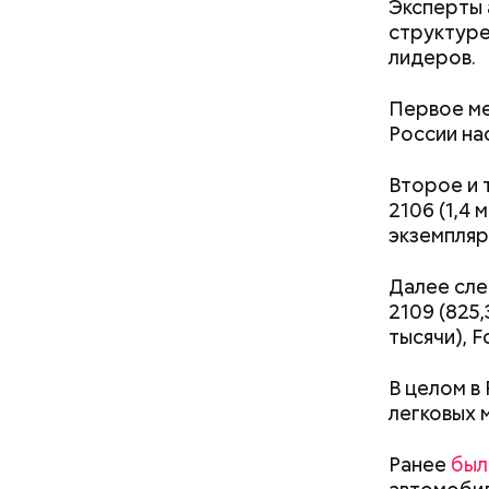
Эксперты 
структуре
лидеров.
Первое ме
России на
Салат из
Второе и 
Как расск
2106 (1,4
детства Н
экземпляр
решение п
храме, а п
Далее след
Патарский
2109 (825,
возвел в 
тысячи), F
родителей
стал епис
В целом в
христианс
легковых 
языческих
лучше люб
воскрешал
Ранее
был