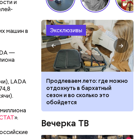
ости и
елей-
Эксклюзивы
их машин в
ADA —
атаре. С
лиона
инял
роводил в
п Николай
 станут
Продлеваем лето: где можно
ячи), LADA
ем и
сти себя при
отдохнуть в бархатный
74,8
дство от
й и что
сезон и во сколько это
ячи).
м Николай
 укуса
обойдется
дником
 миллиона
их
СТАТ
».
человек
Вечерка ТВ
, и даже
оссийские