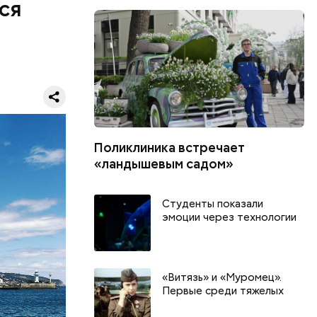
ся
Поликлиника встречает
 пока
«ландышевым садом»
усов, а в
Студенты показали
эмоции через технологии
«Витязь» и «Муромец».
Первые среди тяжелых