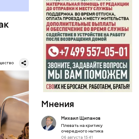
го сезона
ак
щество
Мнения
Михаил Щипанов
Плевать на критику
очередного нытика
06 августа 15:41