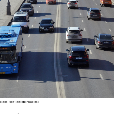
тся:
т предание, совершая паломничество в Иерусалим
ц по просьбе отчаявшихся путников молитвой ус
авшееся море.
ыкова, «Вечерняя Москва»