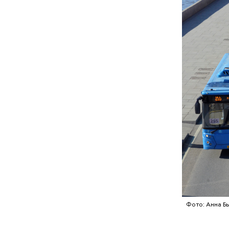
Понадобя
Как гласи
Чудотворе
разбушев
Фото: Анна Б