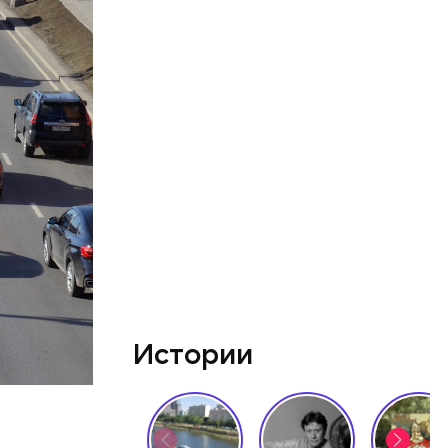
, Николай
покоил
Истории