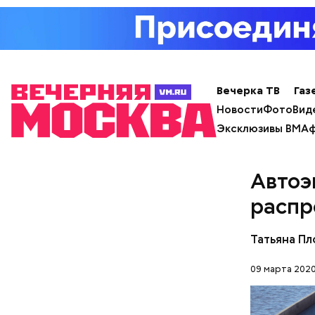
Вечерка ТВ
Газ
Новости
Фото
Вид
Эксклюзивы ВМ
Аф
А еще, уд
мужей, не
Автоэ
распр
Татьяна Пл
09 марта 2020