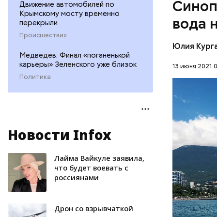
Синоп
Движение автомобилей по
Крымскому мосту временно
вода 
перекрыли
Происшествия
Юлия Кург
Медведев: Финал «поганенькой
карьеры» Зеленского уже близок
13 июня 2021 0
Политика
Синоптик 
прогрелась
Новости Infox
Евпатории
ЧЕРНОЕ М
Лайма Вайкуле заявила,
что будет воевать с
россиянами
Дрон со взрывчаткой