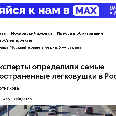
ета
Московский журнал
Пресса в образовании
ео
Спецпроекты
иша Москвы
Первые в медиа. Я — страна
ержав меч палача, святой Николай спас от смерти 
винно осужденных корыстолюбивым градоначальн
ксперты определили самые
остраненные легковушки в Ро
отникова
 04:55
Общество