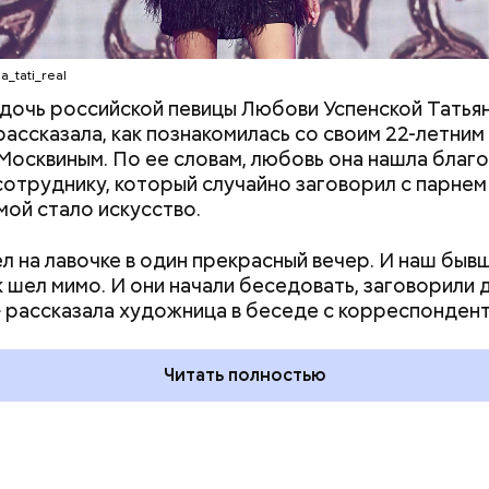
a_tati_real
 дочь российской певицы Любови Успенской Татья
рассказала, как познакомилась со своим 22-летним
осквиным. По ее словам, любовь она нашла благ
отруднику, который случайно заговорил с парнем 
ой стало искусство.
л на лавочке в один прекрасный вечер. И наш быв
 и День поцелуев
День собирания звезд и
 шел мимо. И они начали беседовать, заговорили д
какие праздники
Международный день
 рассказала художница в беседе с корреспонде
оссии и мире 3
холостяка: какие праздники
отмечают в России и мире 7
августа
Читать полностью