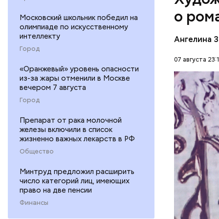
о ром
Московский школьник победил на
олимпиаде по искусственному
интеллекту
Ангелина 
Город
07 августа 23:
«Оранжевый» уровень опасности
Экс-сотру
из-за жары отменили в Москве
когда узн
вечером 7 августа
любовь с 
ЗНАМЕНИ
Город
почувство
Препарат от рака молочной
железы включили в список
жизненно важных лекарств в РФ
Общество
Минтруд предложил расширить
число категорий лиц, имеющих
право на две пенсии
Финансы