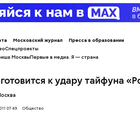
ета
Московский журнал
Пресса в образовании
ео
Спецпроекты
иша Москвы
Первые в медиа. Я — страна
 готовится к удару тайфуна «Р
Москва
011 07:49
Общество