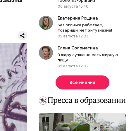
таблетка-оригами
06 августа 15:40
Екатерина Рощина
Без огонька работаем,
товарищи, нет энтузиазма!
05 августа 12:03
ицей,
Елена Соломатина
о это была
В жару лучше не есть жирную
 дом, она
пищу
05 августа 12:02
Все мнения