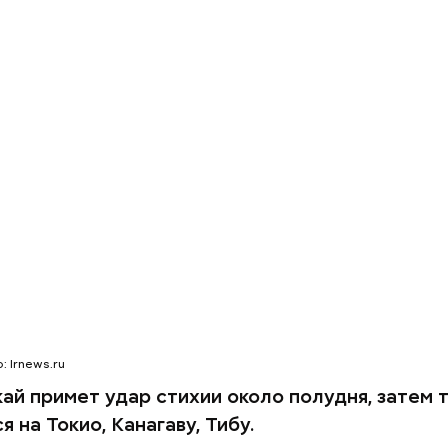
акже:
Синоптик предупредил о переносе купально
и Подмосковье
Выломал дверь ванной и
Похудеть помож
зарезал: почему москвич
чем полезно это
жестоко убил беременную
продукты, котор
жену
производят
: lrnews.ru
кай примет удар стихии около полудня, затем 
 на Токио, Канагаву, Тибу.