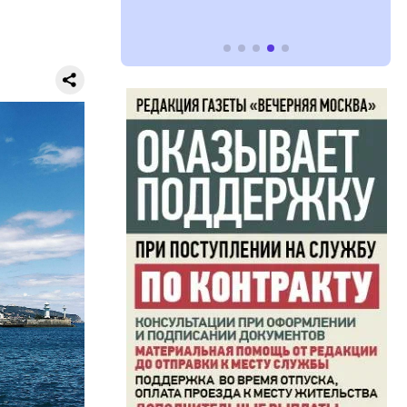
 пока
усов, а в