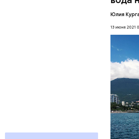
документы
Юлия Кург
13 июня 2021 0
Синоптик 
прогрелась
Евпатории
ЧЕРНОЕ М