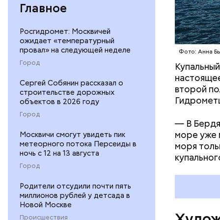
Главное
Росгидромет: Москвичей
Ранее Тат
ожидает «температурный
возлюбле
провал» на следующей неделе
Фото: Анна Б
нежно обн
Город
Купальный
между влю
настоящее
июле — то
Сергей Собянин рассказал о
второй по
строительстве дорожных
мероприят
Гидрометц
объектов в 2026 году
единствен
Город
человеке,
— В Бердя
море уже 
Москвичи смогут увидеть пик
метеорного потока Персеиды в
моря толь
ночь с 12 на 13 августа
купальног
Город
Родители отсудили почти пять
миллионов рублей у детсада в
Новой Москве
Худож
Происшествия