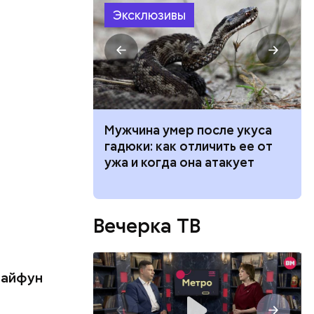
го сезона
Эксклюзивы
ет горчица:
Мужчина умер после укуса
 растение и
гадюки: как отличить ее от
ые из него
ужа и когда она атакует
Вечерка ТВ
тайфун