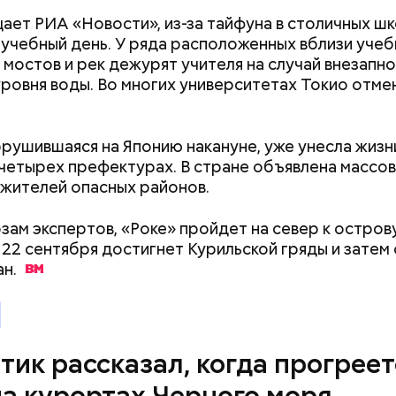
ает РИА «Новости», из-за тайфуна в столичных ш
учебный день. У ряда расположенных вблизи уче
 мостов и рек дежурят учителя на случай внезапн
 Вильфанда, с середины следующей недели Черн
ровня воды. Во многих университетах Токио отме
тивнее прогреваться, потому что на юг России при
е. Температура воздуха будет там выше нормы уж
следующей недели — плюс 24-28 градусов, пере
брушившаяся на Японию накануне, уже унесла жизн
 четырех префектурах. В стране объявлена массов
 жителей опасных районов.
зам экспертов, «Роке» пройдет на север к остров
 22 сентября достигнет Курильской гряды и затем
ан.
Как узнать, снесут ли дом по
Как предотврат
реновации в Москве: где
диабета
тик рассказал, когда прогреет
искать информацию и сроки
на курортах Черного моря