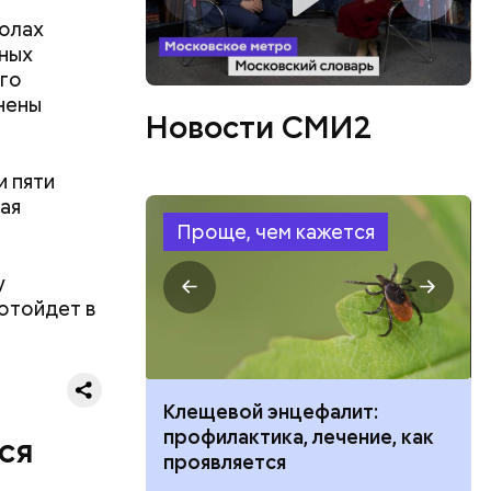
колах
бных
ого
ое море
нены
Новости СМИ2
дет
е к
дает
ТАСС
.
и пяти
ая
Проще, чем кажется
у
 отойдет в
ить развитие
Клещевой энцефалит:
профилактика, лечение, как
ся
проявляется