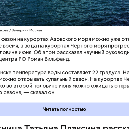
ьяна Плаксина опубликовала в соцсетях
новое фот
нным
Артемом Москвиным. На снимке 22-летний из
ыкова / Вечерняя Москва
имает девушку и целует ее в шею. Разница в возр
 сезон на курортах Азовского моря можно уже от
бленными составляет 14 лет. Об их романе стало 
 время, а вода на курортах Черного моря прогрее
гда пара впервые появилась вместе на светском
ловине июня. Об этом рассказал научный руковод
ии. До этого королевы шансона
поддержала выб
ентра РФ Роман Вильфанд.
ной дочери. Она положительно отозвалась о мо
 назвав его умным, образованным и внимательным.
нске температура воды составляет 22 градуса. Н
можно открывать купальный сезон. На курортах Ч
ко во второй половине июня можно ожидать откр
о сезона, — сказал он.
Читать полностью
ница Татьяна Плаксина расск