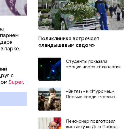
на
 парнем
Поликлиника встречает
одаря
«ландышевым садом»
в парке.
Студенты показали
эмоции через технологии
ший
руг с
нтом
Super
.
«Витязь» и «Муромец».
Первые среди тяжелых
Пенсионер подготовил
выставку ко Дню Победы