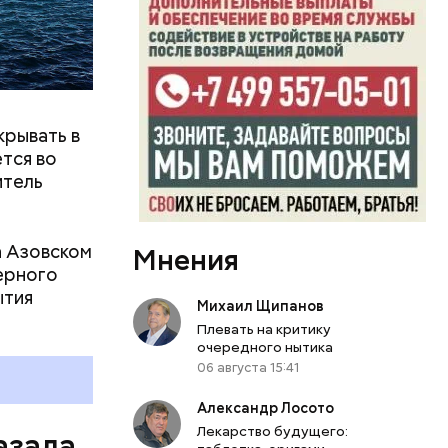
о с
бранник
асте
крывать в
известно в
тся во
итель
ор
своей
лодом
а Азовском
Мнения
ерного
ытия
Михаил Щипанов
Плевать на критику
очередного нытика
06 августа 15:41
Александр Лосото
Лекарство будущего:
азала