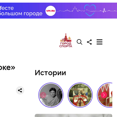
оке»
Истории