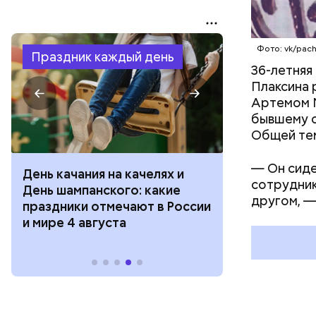
Фото: vk/pach
Праздник каждый день
36-летняя
Плаксина 
Артемом М
бывшему с
Общей тем
— Он сиде
День качания на качелях и
День арбуза
сотрудник
День шампанского: какие
с зеркалом: 
другом, —
праздники отмечают в России
отмечают в Р
и мире 4 августа
августа