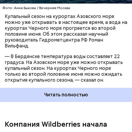
Фото: Анна Быкова / Вечерняя Москва
Купальный сезон на курортах Азовского моря
можно уже открывать в настоящее время, а вода на
курортах Черного моря прогреется во второй
половине июня. Об этом рассказал научный
руководитель Гидрометцентра РФ Роман
Вильфанд.
— В Бердянске температура воды составляет 22
градуса. На Азовском море уже можно открывать
купальный сезон. На курортах Черного моря
только во второй половине июня можно ожидать
открытия купального сезона, — сказал он.
Читать полностью
6 августа статс-секретарь — замминистра
финансов Алексей Сазанов сообщил, что
российские власти
могут ввести налоговые льготы
для пострадавших от ударов Вооруженных сил
Компания Wildberries начала
Украины продавцов Wildberries. Соответствующий
вопрос обсуждают в рабочей группе в