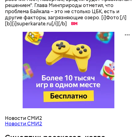
решением". Глава Минприроды отметил, что
проблема Байкала – это не столько ЦБК, есть и
другие факторы, загрязняющие озеро. [i]Фото:[/i]
[b][i]superkarate.ru[/i][/b]
Читайте также:
Синоптик предупредил о переносе
купального сезона в Москве и Подмосковье
Новости СМИ2
По словам Вильфанда, с середины следующей
Новости СМИ2
недели Черное море начнет активнее
прогреваться, потому что на юг России придет