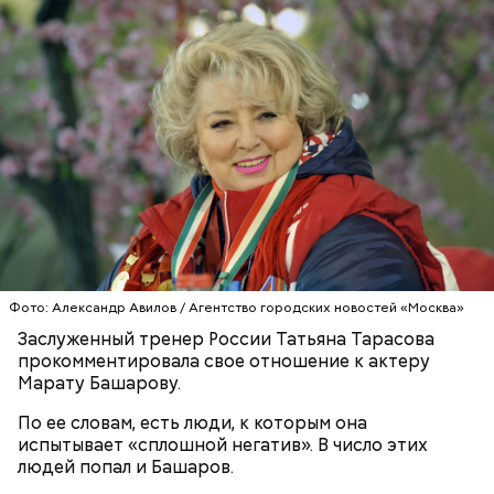
За свою земную жизнь он совершил множество
добрых дел во славу Божию.
Фото: Александр Авилов / Агентство городских новостей «Москва»
Заслуженный тренер России Татьяна Тарасова
прокомментировала свое отношение к актеру
Марату Башарову.
По ее словам, есть люди, к которым она
испытывает «сплошной негатив». В число этих
людей попал и Башаров.