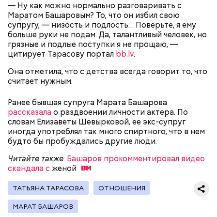
— Ну как можно нормально разговаривать с
Маратом Башаровым? То, что он избил свою
супругу, — низость и подлость… Поверьте, я ему
больше руки не подам. Да, талантливый человек, но
грязные и подлые поступки я не прощаю, —
цитирует Тарасову портал
bb.lv
.
А еще, удержав меч палача, святой Николай спас от
Она отметила, что с детства всегда говорит то, что
смерти трех мужей, невинно осужденных
считает нужным.
корыстолюбивым градоначальником.
Ранее бывшая супруга Марата Башарова
рассказала
о раздвоении личности актера. По
словам Елизаветы Шевырковой, ее экс-супруг
иногда употреблял так много спиртного, что в нем
будто бы пробуждались другие люди.
Читайте также
:
Башаров прокомментировал видео
скандала с
женой
ТАТЬЯНА ТАРАСОВА
ОТНОШЕНИЯ
МАРАТ БАШАРОВ